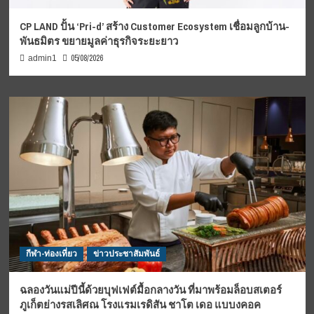
CP LAND ปั้น ‘Pri-d’ สร้าง Customer Ecosystem เชื่อมลูกบ้าน-
พันธมิตร ขยายมูลค่าธุรกิจระยะยาว
05/08/2026
admin1
กีฬา-ท่องเที่ยว
ข่าวประชาสัมพันธ์
ฉลองวันแม่ปีนี้ด้วยบุฟเฟต์มื้อกลางวัน ที่มาพร้อมล็อบสเตอร์
ภูเก็ตย่างรสเลิศณ โรงแรมเรดิสัน ชาโต เดอ แบบงคอค