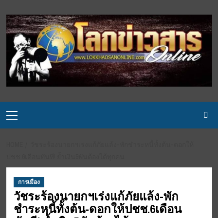
Skip
to
content
Primary
Menu
HOME
วัชระร้องนายกฯเร่งแก้ภัยแล้ง-พักชำระหนี้ทั้งต้น-ดอกให้
ปชช.6เดือนทันที! ย้ำเงิน5พันต้องได้ทุกคน
การเมือง
วัชระร้องนายกฯเร่งแก้ภัยแล้ง-พัก
ชำระหนี้ทั้งต้น-ดอกให้ปชช.6เดือน