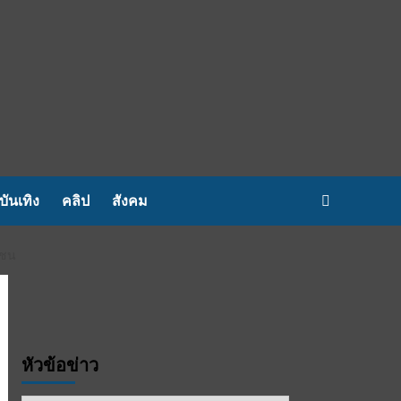
บันเทิง
คลิป
สังคม
าชน
หัวข้อข่าว