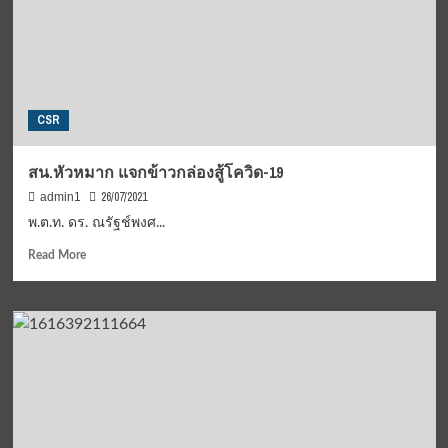
โค
วิด-19
ให้
ชาว
ห้วยขวาง
CSR
สน.หัวหมาก แจกข้าวกล่องสู้โควิด-19
26/07/2021
admin1
พ.ต.ท. ดร. ณรัฐช์พงศ...
Read
Read More
more
about
สน.หัวหมาก
แจก
ข้าว
กล่อง
สู้
โค
วิด-19