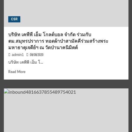
วัน
แก่
เสาร์
เด็กๆ
ที่
บ้าน
CSR
24
พระ
ถึง
บิดา
วัน
ดิ
บริษัท เคพีพี เอ็ม โกลด์บอล จำกัด ร่วมกับ
อาทิตย์
ดิโอ
ตม.สมุทรปราการ ทอดผ้าป่าสามัคคีร่วมสร้างพระ
ที่
ปาเด
มหาธาตุเจดีย์ฯ ณ วัดป่านาคนิมิตต์
25
อ.สวนผึ้ง
ตุลาคม
จ.ราชบุรี
09/09/2020
admin1
2563
บริษัท เคพีพี เอ็ม โ...
Read
Read More
more
about
บริษัท
เค
พีพี
เอ็ม
โกลด์
บอล
จำกัด
ร่วม