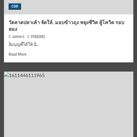
CSR
วัดลาดปลาเค้า จัดให้..มอบข้าวถุง พยุงชีวิต สู้โควิด รอบ
สอง
07/02/2021
admin1
อิ่มบุญที่ได้ให้ อิ่...
Read
Read More
more
about
วัดลาดปลาเค้า
จัด
ให้..มอบ
ข้าว
ถุง
พยุง
ชีวิต
สู้
โค
วิด
รอบ
สอง