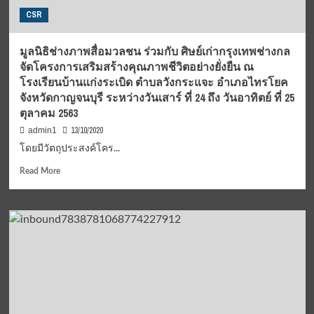
ใน
CSR
โครงการ
ช่วย
เหลือ
มูลนิธิช่างภาพสื่อมวลชน ร่วมกับ ศิษย์เก่ากรุงเทพช่างกล
ชาว
จัดโครงการเสริมสร้างคุณภาพชีวิตอย่างยั่งยืน ณ
บ้าน
โรงเรียนบ้านแก่งระเบิด ตำบลวังกระแจะ อำเภอไทรโยค
มอบ
จังหวัดกาญจนบุรี ระหว่างวันเสาร์ ที่ 24 ถึง วันอาทิตย์ ที่ 25
ข้าว
ตุลาคม 2563
ถุง
พยุง
13/10/2020
admin1
ชีวิต
โดยมีวัตถุประสงค์โคร...
ให้
ความ
Read
Read More
อิ่ม
more
ท้อง
about
เพื่อ
มูลนิธิ
พี่
ช่าง
น้อง
ภาพ
ใน
สื่อมวลชน
ยาม
ร่วม
ยาก
กับ
ศิษย์
เก่า