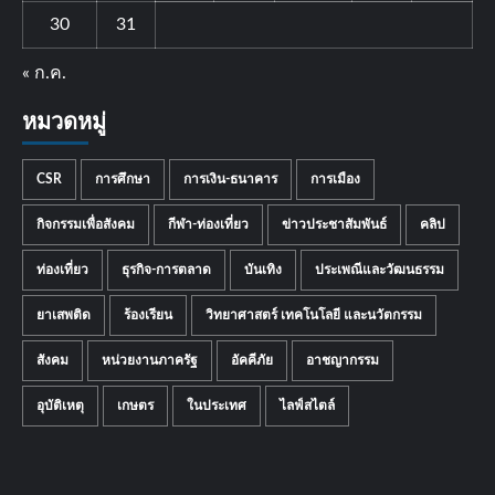
30
31
« ก.ค.
หมวดหมู่
CSR
การศึกษา
การเงิน-ธนาคาร
การเมือง
กิจกรรมเพื่อสังคม
กีฬา-ท่องเที่ยว
ข่าวประชาสัมพันธ์
คลิป
ท่องเที่ยว
ธุรกิจ-การตลาด
บันเทิง
ประเพณีและวัฒนธรรม
ยาเสพติด
ร้องเรียน
วิทยาศาสตร์ เทคโนโลยี และนวัตกรรม
สังคม
หน่วยงานภาครัฐ
อัคคีภัย
อาชญากรรม
อุบัติเหตุ
เกษตร
ในประเทศ
ไลฟ์สไตล์