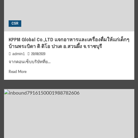
กรุงเทพ
ช่าง
กล
จัด
CSR
โครงการ
เสริม
สร้าง
KPPM Global Co.,LTD แจกอาหารและเครื่องดื่มให้แก่เด็กๆ
คุณภาพ
บ้านพระบิดา ดิ ดิโอ ปาเด อ.สวนผึ้ง จ.ราชบุรี
ชีวิต
อย่าง
20/09/2020
admin1
ยั่งยืน
จากคอนเซ็บบริษัทที่ย...
ณ
โรงเรียน
Read
Read More
บ้าน
more
แก่ง
about
ระเบิด
KPPM
ตำบล
Global
วัง
Co.,LTD
กระแจะ
แจก
อำเภอ
อาหาร
ไทรโยค
และ
จังหวัด
เครื่อง
กาญจนบุรี
ดื่ม
ระหว่าง
ให้