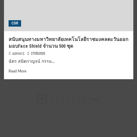
กับ
ตม.สมุทรปราการ
ทอด
ผ้าป่า
CSR
สามัคคี
ร่วม
สร้าง
สนับสนุนทางมหาวิทยาลัยเทคโนโลยีราชมงคลตะวันออก
พระ
มอบFace Shield จำนวน 500 ชุด
มหาธาตุ
เจ
27/05/2020
admin1
ดีย์ฯ
ฉัตร สมิตกาญจน์ กรรม...
ณ
วัด
Read
Read More
ป่า
more
นาค
about
นิ
สนับสนุน
มิต
ทาง
Posts
2
3
4
5
Next
1
ต์
มหาวิทยาลัย
pagination
เทคโนโลยี
ราช
มงคล
ตะวัน
ออก
มอบFace