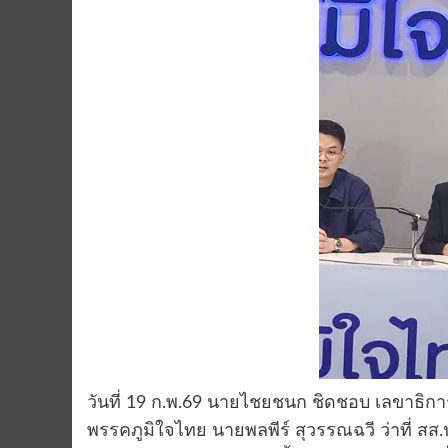
วันที่ 19 ก.พ.69 นายไชยชนก ชิดชอบ เลขาธิ
พรรคภูมิใจไทย นายพลพีร์ สุวรรณฉวี ว่าที่ ส