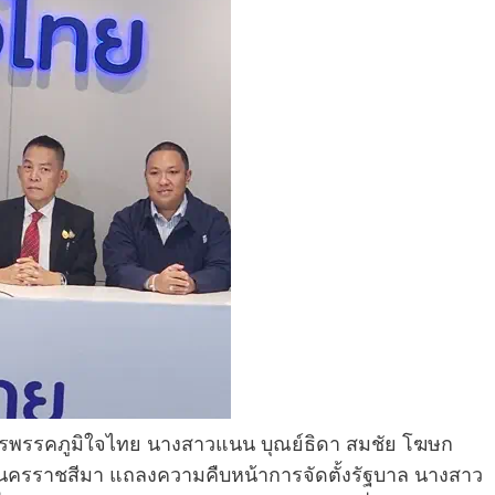
การพรรคภูมิใจไทย นางสาวแนน บุณย์ธิดา สมชัย โฆษก
ส.นครราชสีมา แถลงความคืบหน้าการจัดตั้งรัฐบาล นางสาว