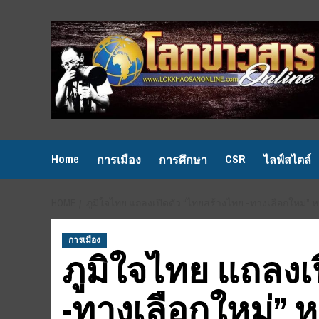
Skip
to
content
Home
CSR
การเมือง
การศึกษา
ไลฟ์สไตล์
HOME
ภูมิใจไทย แถลงเปิดตัว “ไทยสร้างไทย -ทางเลือกใหม่” ห
การเมือง
ภูมิใจไทย แถลงเ
-ทางเลือกใหม่” ห