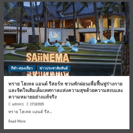
คลับ
เมด
ตอบ
รับ
กระ
แส
ปา
เดล
ฟีเวอร์
จับ
มือ
Babolat
กีฬา-ท่องเที่ยว
ข่าวประชาสัมพันธ์
และ
Kross
Padel
ทราย โฮเทล แอนด์ รีสอร์ท ชวนพักผ่อนเพื่อฟื้นฟูร่างกาย
Bangkok
และจิตใจเติมเต็มเทศกาลแห่งความสุขด้วยความสงบและ
จัดการ
ความหมายอย่างแท้จริง
แข่งขัน
Club
27/10/2025
admin1
Med
ทราย โฮเทล แอนด์ รีส...
Open
Bangkok
Read
Read More
เป็น
more
ครั้ง
about