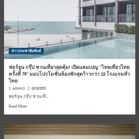
ทรง
พระ
กรุณา
โปรด
เกล้า
โปรด
กระหม่อม
ให้
ข่าวประชาสัมพันธ์
สำนักงาน
อัยการ
สูงสุด
ฟอร์จูน กรุ๊ป ชวนเที่ยวสุดคุ้ม! เปิดแคมเปญ “ไทยเที่ยวไทย
อัญเชิญ
ครั้งที่ 76” มอบโปรโมชั่นห้องพักสุดว้าวกว่า 10 โรงแรมทั่ว
ผ้า
ไทย
พระ
กฐิน
30/10/2025
admin1
พระราชทาน
ฟอร์จูน กรุ๊ป ชวนเที...
ณ.วัด
หน้า
Read
Read More
พระ
more
เมรุ
about
ราชิ
ฟอร์จูน
กา
กรุ๊ป
ราม
ชวน