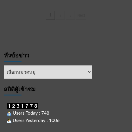
นนทบุรี-
ผู้
Posts
2
3
Next
1
ตรวจ
pagination
การ
อัยการ
พร้อม
คณะ
ที่
ปรึกษา
หัวข้อข่าว
จัด
โรง
ทาน
หัวข้อ
ออ
ข่าว
ส่วน
หอย
สถิติผูัเข้าชม
นางรม
ลูก
ชิ้น
ทอด
บาร์บีคิว
Users Today : 748
ทำบุญ
Users Yesterday : 1006
“โรง
ทาน