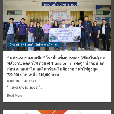
วรวิหาร
เที่ยว
สุด
คุ้ม!
เปิด
แคมเปญ
“ไทย
เที่ยว
ไทย
ครั้ง
วิทยาศาสตร์ เทคโนโลยี และนวัตกรรม
ที่
76”
มอบ
“ แห่งแรกของเอเชีย ” โรงน้ำแข็งธารทอง (เชียงใหม่) ลด
โปร
พลังงาน ลดค่าไฟ ด้วย AI Transformer (NiA)“ ทำก่อน ลด
โม
ก่อน AI ลดค่าไฟ ลดโลกร้อน ไม่ต้องรอ ” ค่าไฟสูงสุด
ชั่น
720,000 บาท เหลือ 310,000 บาท
ห้อง
พัก
29/10/2025
admin
สุด
“ แห่งแรกของเอเชีย ”...
ว้า
วก
Read
Read More
ว่า
more
10
about
โรงแรม
“
ทั่ว