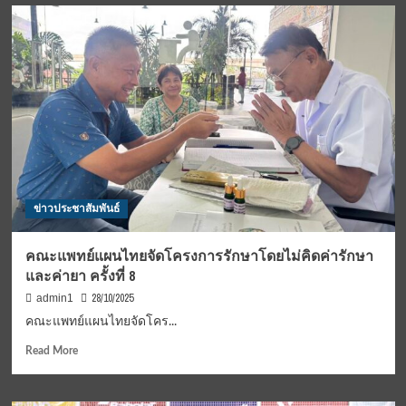
ที่
Villa
พัทยา
Le
15
Corail
–
ชวน
21
สัมผัส
พฤศจิกายน
ความ
นี้!
งดงาม
ของ
เกาะ
ฟู้ก๊
วก
ประเทศ
ข่าวประชาสัมพันธ์
เวียดนาม
ใน
บรรยากาศ
คณะแพทย์แผนไทยจัดโครงการรักษาโดยไม่คิดค่ารักษา
เมดิเตอร์เรเนียน
และค่ายา ครั้งที่ 8
สุด
หรู
28/10/2025
admin1
ริม
คณะแพทย์แผนไทยจัดโคร...
ชายฝั่ง
ทะเล
Read
Read More
more
about
คณะ