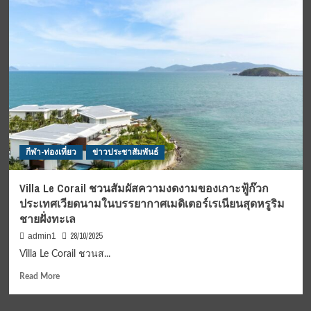
ค่า
เทนนิส
ไฟ
สุด
ลด
ยิ่ง
โลก
ใหญ่
ร้อน
เอ็ม
ไม่
ที700
ต้อง
ไอ
รอ
ที
”
เอฟ
ค่า
ฟิต
ไฟ
ซ์
กีฬา-ท่องเที่ยว
ข่าวประชาสัมพันธ์
สูงสุด
คลับ
720,000
มาสเตอร์
บาท
แชมเปี้ยน
Villa Le Corail ชวนสัมผัสความงดงามของเกาะฟู้ก๊วก
เหลือ
ชิพ
ประเทศเวียดนามในบรรยากาศเมดิเตอร์เรเนียนสุดหรูริม
310,000
2025
ชายฝั่งทะเล
บาท
กลับ
มา
28/10/2025
admin1
พร้อม
Villa Le Corail ชวนส...
ความ
เร้าใจ
Read
Read More
อีก
more
ครั้ง
about