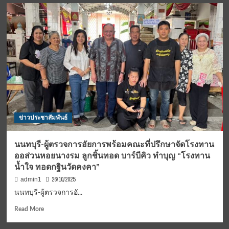
ความ
ฟุตบอล
หมาย
อุ่น
อย่าง
เครื่อง
แท้จริง
กระชับ
มิตร
ระหว่าง
ทีม
บัว
สุวรรณ
FC
thailand
junior
ข่าวประชาสัมพันธ์
football
academy
นนทบุรี-ผู้ตรวจการอัยการพร้อมคณะที่ปรึกษาจัดโรงทาน
ออส่วนหอยนางรม ลูกชิ้นทอด บาร์บีคิว ทำบุญ “โรงทาน
น้ำใจ ทอดกฐินวัดคงคา”
26/10/2025
admin1
นนทบุรี-ผู้ตรวจการอั...
Read
Read More
more
about