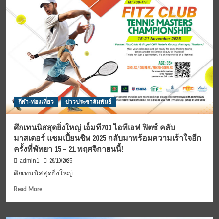
แห่ง
ไทย
แรก
ของ
เอเชีย
”
โรงน้ำแข็ง
ธาร
ทอง
(เชียงใหม่)
ลด
พลังงาน
กีฬา-ท่องเที่ยว
ข่าวประชาสัมพันธ์
ลด
ค่า
ไฟ
ศึกเทนนิสสุดยิ่งใหญ่ เอ็มที700 ไอทีเอฟ ฟิตซ์ คลับ
ด้วย
มาสเตอร์ แชมเปี้ยนชิพ 2025 กลับมาพร้อมความเร้าใจอีก
AI
ครั้งที่พัทยา 15 – 21 พฤศจิกายนนี้!
Transformer
(NiA)“
29/10/2025
admin1
ทำ
ศึกเทนนิสสุดยิ่งใหญ่...
ก่อน
ลด
Read
Read More
ก่อน
more
AI
about
ลด
ศึก