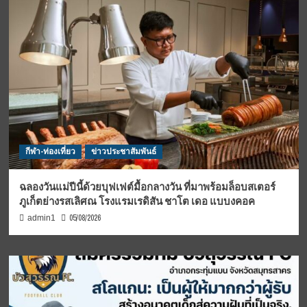
กีฬา-ท่องเที่ยว
ข่าวประชาสัมพันธ์
ฉลองวันแม่ปีนี้ด้วยบุฟเฟต์มื้อกลางวัน ที่มาพร้อมล็อบสเตอร์
ภูเก็ตย่างรสเลิศณ โรงแรมเรดิสัน ชาโต เดอ แบบงคอค
05/08/2026
admin1