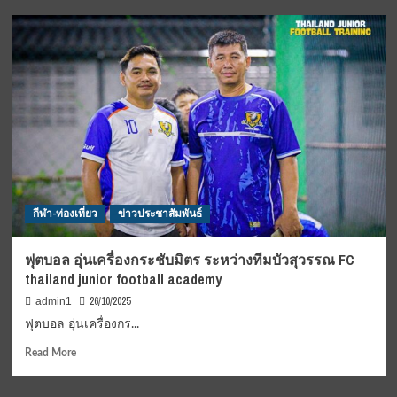
แรก
ทราย
ใน
โฮ
ไทย
เทล
แอนด์
รีสอร์ท
ชวน
พัก
ผ่อน
เพื่อ
ฟื้นฟู
ร่างกาย
และ
กีฬา-ท่องเที่ยว
ข่าวประชาสัมพันธ์
จิตใจ
เติม
เต็ม
ฟุตบอล อุ่นเครื่องกระชับมิตร ระหว่างทีมบัวสุวรรณ FC
เทศกาล
thailand junior football academy
แห่ง
ความ
26/10/2025
admin1
สุข
ฟุตบอล อุ่นเครื่องกร...
ด้วย
ความ
Read
Read More
สงบ
more
และ
about