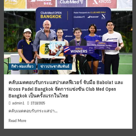
แพทย์
แผน
ไทย
จัด
โครงการ
รักษา
โดย
ไม่
คิด
ค่า
รักษา
กีฬา-ท่องเที่ยว
ข่าวประชาสัมพันธ์
และ
ค่า
ยา
คลับเมดตอบรับกระแสปาเดลฟีเวอร์ จับมือ Babolat และ
ครั้ง
Kross Padel Bangkok จัดการแข่งขัน Club Med Open
ที่
Bangkok เป็นครั้งแรกในไทย
8
27/10/2025
admin1
คลับเมดตอบรับกระแสปา...
Read
Read More
more
about