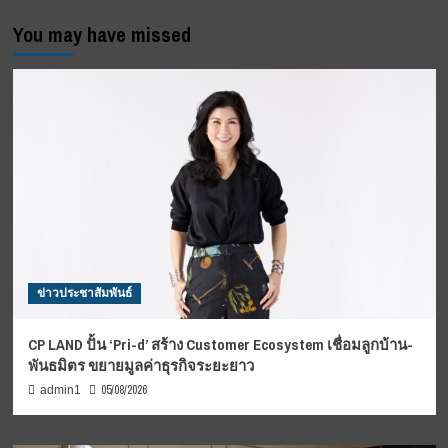
น้ำใจ
ทอด
You may have missed
กฐิน
วัด
คงคา”
ข่าวประชาสัมพันธ์
CP LAND ปั้น ‘Pri-d’ สร้าง Customer Ecosystem เชื่อมลูกบ้าน-
พันธมิตร ขยายมูลค่าธุรกิจระยะยาว
05/08/2026
admin1