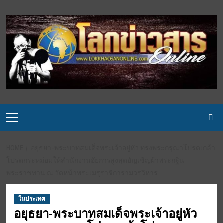
Skip
to
content
Primary
Menu
HOME
อยุธยา-พระบาทสมเด็จพระเจ้าอยู่หัว ทรงพระกรุณาโปรดเกล้า
โปรดกระหม่อมให้สำนักงานอัยการสูงสุดอัญเชิญผ้าพระกฐิน
พระราชทาน ณ.วัดหน้าพระเมรุราชิการามวรวิหาร
ในประเทศ
อยุธยา-พระบาทสมเด็จพระเจ้าอยู่หัว