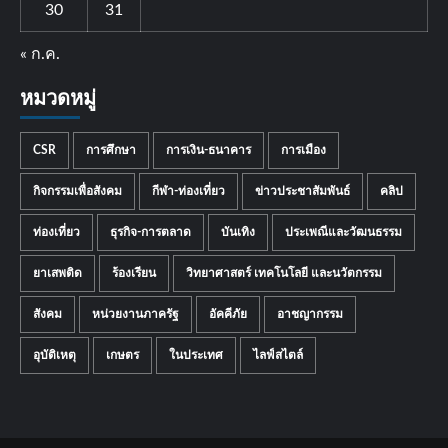
30
31
« ก.ค.
หมวดหมู่
CSR
การศึกษา
การเงิน-ธนาคาร
การเมือง
กิจกรรมเพื่อสังคม
กีฬา-ท่องเที่ยว
ข่าวประชาสัมพันธ์
คลิป
ท่องเที่ยว
ธุรกิจ-การตลาด
บันเทิง
ประเพณีและวัฒนธรรม
ยาเสพติด
ร้องเรียน
วิทยาศาสตร์ เทคโนโลยี และนวัตกรรม
สังคม
หน่วยงานภาครัฐ
อัคคีภัย
อาชญากรรม
อุบัติเหตุ
เกษตร
ในประเทศ
ไลฟ์สไตล์