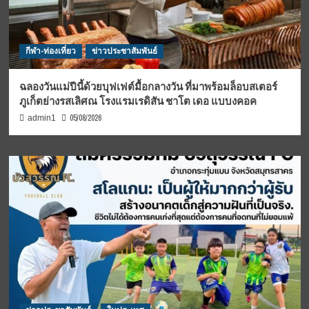
กีฬา-ท่องเที่ยว
ข่าวประชาสัมพันธ์
ฉลองวันแม่ปีนี้ด้วยบุฟเฟต์มื้อกลางวัน ที่มาพร้อมล็อบสเตอร์
ภูเก็ตย่างรสเลิศณ โรงแรมเรดิสัน ชาโต เดอ แบบงคอค
05/08/2026
admin1