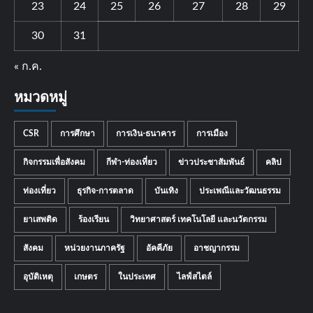
23
24
25
26
27
28
29
30
31
« ก.ค.
หมวดหมู่
CSR
การศึกษา
การเงิน-ธนาคาร
การเมือง
กิจกรรมเพื่อสังคม
กีฬา-ท่องเที่ยว
ข่าวประชาสัมพันธ์
คลิป
ท่องเที่ยว
ธุรกิจ-การตลาด
บันเทิง
ประเพณีและวัฒนธรรม
ยาเสพติด
ร้องเรียน
วิทยาศาสตร์ เทคโนโลยี และนวัตกรรม
สังคม
หน่วยงานภาครัฐ
อัคคีภัย
อาชญากรรม
อุบัติเหตุ
เกษตร
ในประเทศ
ไลฟ์สไตล์