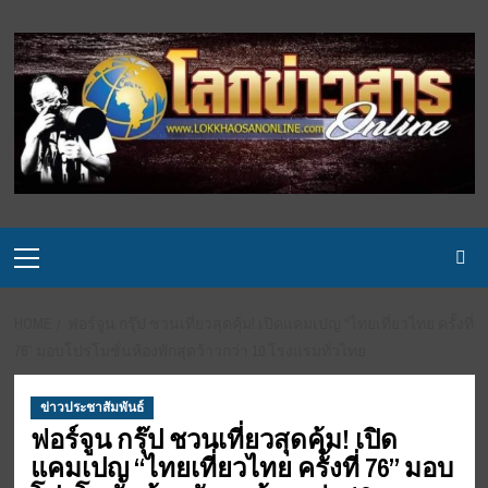
Skip
to
content
Primary
Menu
HOME
ฟอร์จูน กรุ๊ป ชวนเที่ยวสุดคุ้ม! เปิดแคมเปญ “ไทยเที่ยวไทย ครั้งที่
76” มอบโปรโมชั่นห้องพักสุดว้าวกว่า 10 โรงแรมทั่วไทย
ข่าวประชาสัมพันธ์
ฟอร์จูน กรุ๊ป ชวนเที่ยวสุดคุ้ม! เปิด
แคมเปญ “ไทยเที่ยวไทย ครั้งที่ 76” มอบ