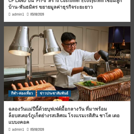
CP LAND ปั้น ‘Pri-d’ สร้าง Customer Ecosystem เชื่อมลูก
บ้าน-พันธมิตร ขยายมูลค่าธุรกิจระยะยาว
05/08/2026
admin1
กีฬา-ท่องเที่ยว
ข่าวประชาสัมพันธ์
ฉลองวันแม่ปีนี้ด้วยบุฟเฟต์มื้อกลางวัน ที่มาพร้อม
ล็อบสเตอร์ภูเก็ตย่างรสเลิศณ โรงแรมเรดิสัน ชาโต เดอ
แบบงคอค
05/08/2026
admin1