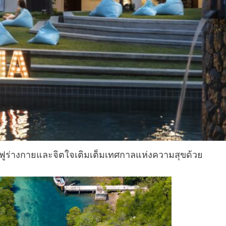
้นฟูร่างกายและจิตใจเติมเต็มเทศกาลแห่งความสุขด้วย