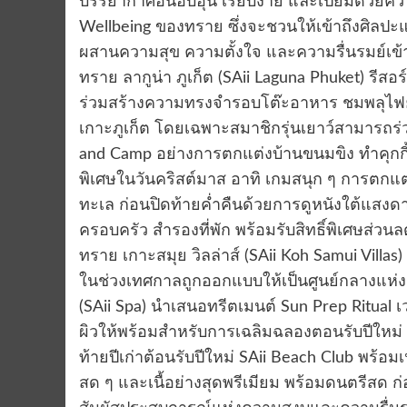
บรรยากาศอันอบอุ่น เรียบง่าย และเปี่ยมด้วยค
Wellbeing ของทราย ซึ่งจะชวนให้เข้าถึงศิลปะ
ผสานความสุข ความตั้งใจ และความรื่นรมย์เข้
ทราย ลากูน่า ภูเก็ต (SAii Laguna Phuket) รีสอ
ร่วมสร้างความทรงจำรอบโต๊ะอาหาร ชมพลุไฟย
เกาะภูเก็ต โดยเฉพาะสมาชิกรุ่นเยาว์สามารถร่
and Camp อย่างการตกแต่งบ้านขนมขิง ทำคุกกี
พิเศษในวันคริสต์มาส อาทิ เกมสนุก ๆ การตกแต
ทะเล ก่อนปิดท้ายค่ำคืนด้วยการดูหนังใต้แส
ครอบครัว สำรองที่พัก พร้อมรับสิทธิ์พิเศษส่วน
ทราย เกาะสมุย วิลล่าส์ (SAii Koh Samui Villas)
ในช่วงเทศกาลถูกออกแบบให้เป็นศูนย์กลางแห
(SAii Spa) นำเสนอทรีตเมนต์ Sun Prep Ritual เว
ผิวให้พร้อมสำหรับการเฉลิมฉลองตอนรับปีใหม่ พ
ท้ายปีเก่าต้อนรับปีใหม่ SAii Beach Club พร้อมเนร
สด ๆ และเนื้อย่างสุดพรีเมียม พร้อมดนตรีสด ก่อ