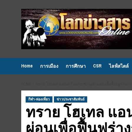
Skip
to
content
Home
CSR
การเมือง
การศึกษา
ไลฟ์สไตล์
HOME
ทราย โฮเทล แอนด์ รีสอร์ท ชวนพักผ่อนเพื่อฟื้นฟูร่
กีฬา-ท่องเที่ยว
ข่าวประชาสัมพันธ์
ทราย โฮเทล แอนด
ผ่อนเพื่อฟื้นฟูร