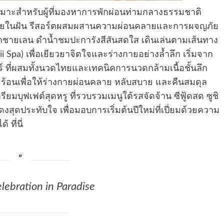
e) เหมาะสำหรับผู้ที่มองหาการพักผ่อนท่ามกลางธรรมชาติ
ดหมายในฝัน รีสอร์ตผสมผสานความผ่อนคลายและการผจญภัย
ป่าชายเลน ดำน้ำชมปะการังสีสันสดใส เดินเล่นตามเส้นทาง
 Spa) เพื่อเยียวยาจิตใจและร่างกายอย่างล้ำลึก เริ่มจาก
 ที่ผสมทั้งนวดไทยและเทคนิคการนวดกล้ามเนื้อชั้นลึก
ยร้อนเพื่อให้ร่างกายผ่อนคลาย หลับสบาย และคืนสมดุล
ียมบุฟเฟต์สุดหรู ที่รวบรวมเมนูใต้รสจัดจ้าน ซีฟู้ดสด ซูชิ
งสุดประทับใจ เพื่อมอบการเริ่มต้นปีใหม่ที่เปี่ยมด้วยความ
ที่นี่
lebration in Paradise