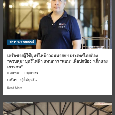
รับ
รางวัล
ญาณ
สังวร
“ญสส.๑๑๐ปี
ประจำ
ปี๒๕๖๗
สาขา
ข่าวประชาสัมพันธ์
พระ
สงฆ์
ผู้
เครือข่ายผู้ใช้บุหรี่ไฟฟ้าวอนนายกฯ ประเทศไทยต้อง
ทำคุณ
“ควบคุม” บุหรี่ไฟฟ้า แทนการ “แบน” เพื่อปกป้อง “เด็กและ
ประโยชน์
เยาวชน”
ให้
กับ
18/01/2024
admin1
สังคม
เครือข่ายผู้ใช้บุหรี...
และ
ประเทศ
Read
Read More
ชาติ
more
about
เครือ
ข่าย
ผู้