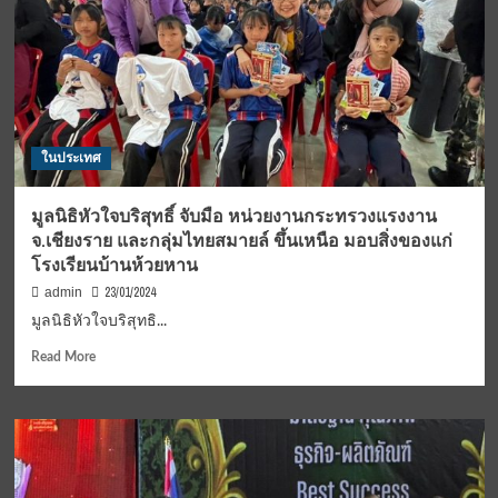
พันธมิตร
Mercedes-
Benz
ภาค
ใต้
และ
โรง
ในประเทศ
พยาบาล
ธนบุรี
ทุ่งสง
มูลนิธิหัวใจบริสุทธิ์ จับมือ หน่วยงานกระทรวงแรงงาน
ส่ง
จ.เชียงราย และกลุ่มไทยสมายล์ ขึ้นเหนือ มอบสิ่งของแก่
มอบ
โรงเรียนบ้านห้วยหาน
สิทธิ
พิเศษ
23/01/2024
admin
เหนือ
มูลนิธิหัวใจบริสุทธิ...
ระดับ
สำหรับ
Read
Read More
ลูก
more
บ้าน
about
มูลนิธิ
หัวใจ
บริสุทธิ์
จับ