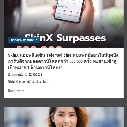
กลุ่ม
พลังงาน
บริสุทธิ์
และ
ไทย
สมา
ยล์
ข่าวประชาสัมพันธ์
กรุ๊ป
ลงพื้น
ที่
SkinX แอปพลิเคชัน Telemedicine พบแพทย์ออนไลน์สุดปัง
จันทบุรี
การันตีจากยอดดาวน์โหลดกว่า 500,000 ครั้ง ทะยานเข้าสู่
มอบ
เป้าหมาย 1 ล้านดาวน์โหลด!
ทุน
การ
12/01/2024
admin1
ศึกษา
SkinX แอปพลิเคชัน Te...
จักรยาน
แก่
Read
Read More
เด็กๆ
more
เนื่อง
about
ใน
SkinX
วัน
แอปพลิเคชัน
เด็ก
Telemedicine
แห่ง
พบ