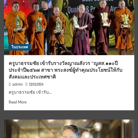
มือ
หน่วย
งาน
กระทรวง
แรงงาน
จ.เชียงราย
และ
กลุ่ม
ในประเทศ
ไทย
สมา
ยล์
ครูบาธรรมชัย เข้ารับรางวัลญาณสังวร “ญสส.๑๑๐ปี
ขึ้น
ประจำปี๒๕๖๗ สาขา พระสงฆ์ผู้ทำคุณประโยชน์ให้กับ
เหนือ
สังคมและประเทศชาติ
มอบ
สิ่งของ
22/01/2024
admin
แก่
ครูบาธรรมชัย เข้ารับ...
โรงเรียน
บ้าน
Read
Read More
ห้วย
more
หาน
about
ครูบา
ธรรม
ชัย
เข้า