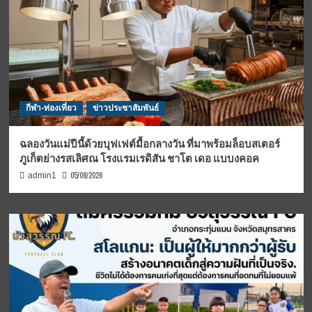
กีฬา-ท่องเที่ยว
ข่าวประชาสัมพันธ์
ฉลองวันแม่ปีนี้ด้วยบุฟเฟต์มื้อกลางวัน ที่มาพร้อมล็อบสเตอร์
ภูเก็ตย่างรสเลิศณ โรงแรมเรดิสัน ชาโต เดอ แบบงคอค
05/08/2026
admin1