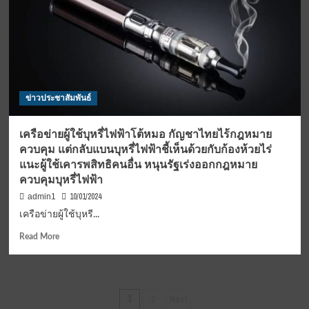
มอบ
คาร์บอน
เครดิต
แก่
ส
วิต
เซอร์
ข่าวประชาสัมพันธ์
แลนด์
จาก
รถเมล์
เครือข่ายผู้ใช้บุหรี่ไฟฟ้าโต้หมอ กัญชาไทยไร้กฎหมาย
พลังงาน
ควบคุม แต่กลับแบนบุหรี่ไฟฟ้าชี้เห็นด้วยกับก้องห้วยไร่
สะอาด
แนะผู้ใช้เคารพสิทธิคนอื่น หนุนรัฐเร่งออกกฎหมาย
เจ้า
ควบคุมบุหรี่ไฟฟ้า
แรก
ของ
10/01/2024
admin1
โลก
เครือข่ายผู้ใช้บุหรี...
Read
Read More
more
about
เครือ
ข่าย
Posts
2
Next
1
ผู้