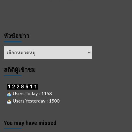
pagination
ใช้
บุหรี่
ไฟฟ้า
โต้
หมอ
กัญชา
หัวข้อข่าว
ไทย
ไร้
กฎหมาย
หัวข้อ
ควบคุม
ข่าว
แต่
กลับ
สถิติผูัเข้าชม
แบน
บุหรี่
ไฟฟ้า
ชี้
เห็น
Users Today : 1158
ด้วย
Users Yesterday : 1500
กับ
ก้อง
ห้วย
ไร่
You may have missed
แนะ
ผู้