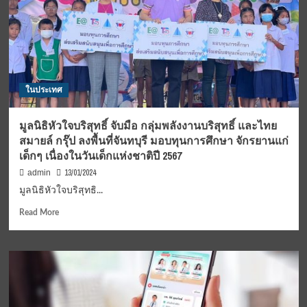
มหา’ลัย
ดัง
ทัวร์
อิน
โดฯ
ทัวร์
ลง
ในประเทศ
ฟาด
เละ!
ความ
มูลนิธิหัวใจบริสุทธิ์ จับมือ กลุ่มพลังงานบริสุทธิ์ และไทย
คุ้ม
สมายล์ กรุ๊ป ลงพื้นที่จันทบุรี มอบทุนการศึกษา จักรยานแก่
ค่า
เด็กๆ เนื่องในวันเด็กแห่งชาติปี 2567
ใช้
งบฯ
13/01/2024
admin
แผ่น
มูลนิธิหัวใจบริสุทธิ...
ดิน
Read
Read More
more
about
มูลนิธิ
หัวใจ
บริสุทธิ์
จับ
มือ