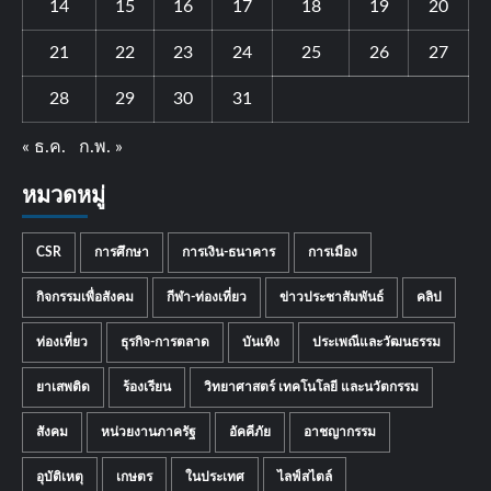
14
15
16
17
18
19
20
21
22
23
24
25
26
27
28
29
30
31
« ธ.ค.
ก.พ. »
หมวดหมู่
CSR
การศึกษา
การเงิน-ธนาคาร
การเมือง
กิจกรรมเพื่อสังคม
กีฬา-ท่องเที่ยว
ข่าวประชาสัมพันธ์
คลิป
ท่องเที่ยว
ธุรกิจ-การตลาด
บันเทิง
ประเพณีและวัฒนธรรม
ยาเสพติด
ร้องเรียน
วิทยาศาสตร์ เทคโนโลยี และนวัตกรรม
สังคม
หน่วยงานภาครัฐ
อัคคีภัย
อาชญากรรม
อุบัติเหตุ
เกษตร
ในประเทศ
ไลฟ์สไตล์