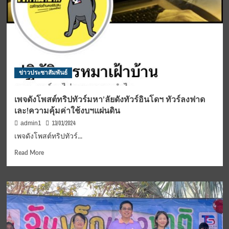
เครือ
ข่าย
มอบ
สิ่งของ
รร.ตชด
ข่าวประชาสัมพันธ์
เพจดังโพสต์ทริปทัวร์มหา’ลัยดังทัวร์อินโดฯ ทัวร์ลงฟาด
เละ!ความคุ้มค่าใช้งบฯแผ่นดิน
13/01/2024
admin1
เพจดังโพสต์ทริปทัวร์...
Read
Read More
more
about
เพจ
ดัง
โพสต์
ทริป
ทัวร์