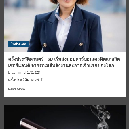
ชาติ
แพทย์
ปี
ออนไลน์
2567
สุด
ปัง
กา
รัน
ตีจาก
ยอด
ในประเทศ
ดาวน์โหลด
กว่า
500,000
ครั้งประวัติศาสตร์ TSB เริ่มส่งมอบคาร์บอนเครดิตแก่สวิต
ครั้ง
เซอร์แลนด์ จากรถเมล์พลังงานสะอาดเจ้าแรกของโลก
ทะยาน
เข้า
11/01/2024
admin
สู่
ครั้งประวัติศาสตร์ T...
เป้า
หมาย
Read
Read More
1
more
ล้าน
about
ดาวน์โหลด!
ครั้ง
ประวัติศาสตร์
TSB
เริ่ม
ส่ง