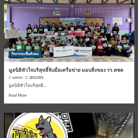
ใช้
บุหรี่
ไฟฟ้า
วอน
นา
ยกฯ
ประเทศไทย
ต้อง
“ควบคุม”
กิจกรรมเพื่อสังคม
บุหรี่
ไฟฟ้า
แทน
มูลนิธิหัวใจบริสุทธิ์จับมือเครือข่าย มอบสิ่งของ รร.ตชด
การ
18/01/2024
admin
“แบน”
เพื่อ
มูลนิธิหัวใจบริสุทธิ...
ปกป้อง
Read
Read More
“เด็ก
more
และ
about
เยาวชน”
มูลนิธิ
หัวใจ
บริสุทธิ์
จับ
มือ