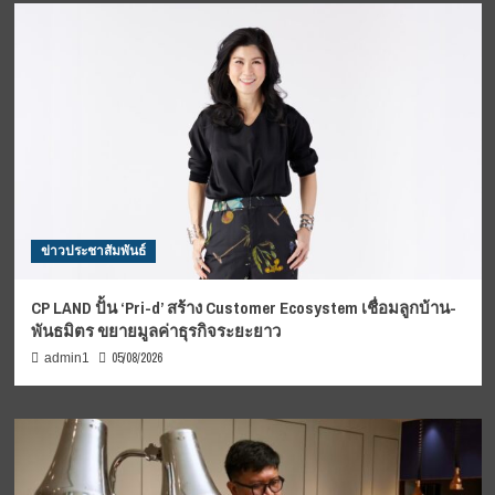
ใช้
เคารพ
สิทธิ
คน
อื่น
หนุน
รัฐ
เร่ง
ออก
กฎหมาย
ควบคุม
บุหรี่
ข่าวประชาสัมพันธ์
ไฟฟ้า
CP LAND ปั้น ‘Pri-d’ สร้าง Customer Ecosystem เชื่อมลูกบ้าน-
พันธมิตร ขยายมูลค่าธุรกิจระยะยาว
05/08/2026
admin1