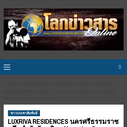
Skip
to
content
Primary
Menu
HOME
LUXRIVA RESIDENCES นครศรีธรรมราช ผนึกกำลังพันธมิตร
MERCEDES-BENZ ภาคใต้ และ โรงพยาบาลธนบุรี ทุ่งสง ส่งมอบสิทธิ
พิเศษเหนือระดับ สำหรับลูกบ้าน
ข่าวประชาสัมพันธ์
LUXRIVA RESIDENCES นครศรีธรรมราช