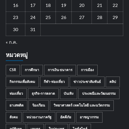
16
17
18
19
20
21
22
23
24
25
26
27
28
29
30
31
« ก.ค.
หมวดหมู่
CSR
การศึกษา
การเงิน-ธนาคาร
การเมือง
กิจกรรมเพื่อสังคม
กีฬา-ท่องเที่ยว
ข่าวประชาสัมพันธ์
คลิป
ท่องเที่ยว
ธุรกิจ-การตลาด
บันเทิง
ประเพณีและวัฒนธรรม
ยาเสพติด
ร้องเรียน
วิทยาศาสตร์ เทคโนโลยี และนวัตกรรม
สังคม
หน่วยงานภาครัฐ
อัคคีภัย
อาชญากรรม