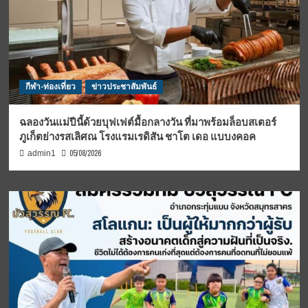
กีฬา-ท่องเที่ยว
ข่าวประชาสัมพันธ์
ฉลองวันแม่ปีนี้ด้วยบุฟเฟต์มื้อกลางวัน ที่มาพร้อมล็อบสเตอร์
ภูเก็ตย่างรสเลิศณ โรงแรมเรดิสัน ชาโต เดอ แบบงคอค
05/08/2026
admin1