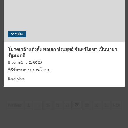
ตรวจ
คุณสมบัติ
ส.ส.10
พรรค
เล็ก
การเมือง
โปรดเกล้าแต่งตั้ง พลเอก ประยุทธ์ จันทร์โอชา เป็นนายก
รัฐมนตรี
11/06/2019
admin1
พิธีรับพระบรมราชโองก...
Read
Read More
more
about
โปรด
เกล้า
Posts
Previous
1
25
26
27
29
30
31
Next
…
28
แต่ง
pagination
ตั้ง
พล
เอก
ประยุทธ์