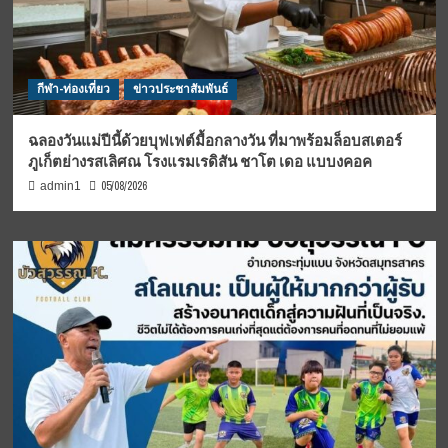
กีฬา-ท่องเที่ยว
ข่าวประชาสัมพันธ์
ฉลองวันแม่ปีนี้ด้วยบุฟเฟต์มื้อกลางวัน ที่มาพร้อมล็อบสเตอร์
ภูเก็ตย่างรสเลิศณ โรงแรมเรดิสัน ชาโต เดอ แบบงคอค
05/08/2026
admin1