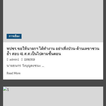
และ
ส.ส.ใต้-
แก้
อีสาน
หลักสูตร
พปชร.
แกน
ฮึ่ม..บอก
กลาง
ชาติ
ชี้
มา
สังคม
ก่อน
ต้อง
ตำแหน่ง
การเมือง
เท่า
เทียม
ทุก
พปชร.ขอให้นายกฯ ได้ทำงาน อย่าเพิ่งป่วน-ด้านเลขาชวน
เพศ
ย้ำ สอบ 41 ส.ส.เป็นไปตามขั้นตอน
สภาพ
13/06/2019
admin1
นายธนกร วังบุญคงชนะ ...
Read
Read More
more
about
พปชร.ขอ
ให้
นา
ยกฯ
ได้