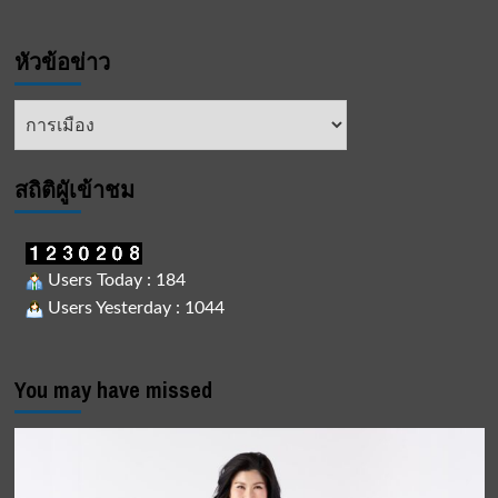
จันทร์
โอชา
หัวข้อข่าว
เป็น
นายก
รัฐมนตรี
หัวข้อ
ข่าว
สถิติผูัเข้าชม
Users Today : 184
Users Yesterday : 1044
You may have missed