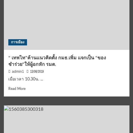
ทำงาน
อย่า
เพิ่ง
ป่วน-
ด้าน
เลขา
ชวน
การเมือง
ย้ำ
สอบ
41
“ เทพไท”ค้านแนวคิดตั้ง กมธ.เพิ่ม แจกเป็น “ของ
ส.ส.เป็น
ชำร่วย”ให้ผู้อกหัก รมต.
ไป
ตาม
13/06/2019
admin1
ขั้น
เมื่อ‪เวลา 10.30น.‬ ...
ตอน
Read
Read More
more
about
“
เทพ
ไท”ค้าน
แนวคิด
ตั้ง