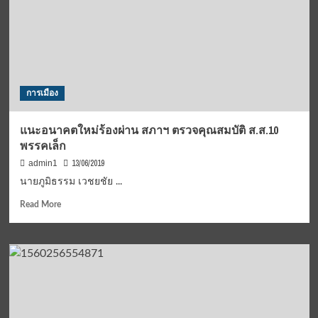
กมธ.เพิ่ม
แจก
เป็น
“ของ
ชำร่วย”ให้
ผู้
อกหัก
การเมือง
รมต.
แนะอนาคตใหม่ร้องผ่าน สภาฯ ตรวจคุณสมบัติ ส.ส.10
พรรคเล็ก
13/06/2019
admin1
นายภูมิธรรม เวชยชัย ...
Read
Read More
more
about
แนะ
อนาคต
ใหม่
ร้อง
ผ่าน
สภาฯ