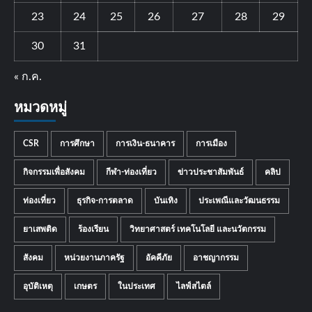
23
24
25
26
27
28
29
30
31
« ก.ค.
หมวดหมู่
CSR
การศึกษา
การเงิน-ธนาคาร
การเมือง
กิจกรรมเพื่อสังคม
กีฬา-ท่องเที่ยว
ข่าวประชาสัมพันธ์
คลิป
ท่องเที่ยว
ธุรกิจ-การตลาด
บันเทิง
ประเพณีและวัฒนธรรม
ยาเสพติด
ร้องเรียน
วิทยาศาสตร์ เทคโนโลยี และนวัตกรรม
สังคม
หน่วยงานภาครัฐ
อัคคีภัย
อาชญากรรม
อุบัติเหตุ
เกษตร
ในประเทศ
ไลฟ์สไตล์