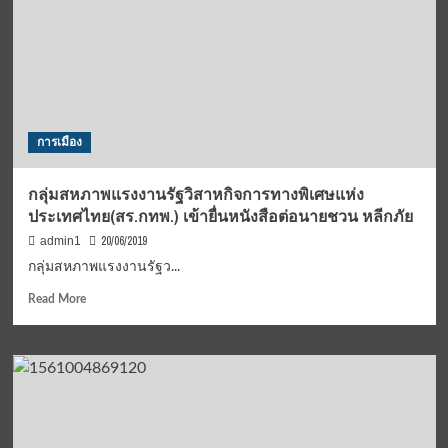
รกุล
ประธาน
กรรมการ
กองทุน
เพื่อ
ความ
เสมอ
การเมือง
ภาค
ทางการ
ศึกษา
กลุ่มสหภาพแรงงานรัฐวิสาหกิจการทางพิเศษแห่ง
นำ
ประเทศไทย(สร.กทพ.) เข้ายื่นหนังสือต่อนายชวน หลีกภัย
นักเรียน
ทุน
20/06/2019
admin1
เสมอ
กลุ่มสหภาพแรงงานรัฐว...
ภาค
และ
Read
Read More
นักเรียน
more
ทุน
about
นวัตกรรม
กลุ่ม
สาย
สหภาพแรงงาน
อาชีพ
รัฐวิสาหกิจ
ชั้น
การ
สูง
ทาง