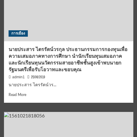
ทัน
สมัย”
ดึง
คน
รุ่น
การเมือง
ใหม่
เข้า
พรรค
นายประสาร ไตรรัตน์วรกุล ประธานกรรมการกองทุนเพื่อ
ความเสมอภาคทางการศึกษา นำนักเรียนทุนเสมอภาค
และนักเรียนทุนนวัตกรรมสายอาชีพชั้นสูงเข้าพบนายก
รัฐมนตรีเพื่อรับโอวาทและขอบคุณ
25/06/2019
admin1
นายประสาร ไตรรัตน์วร...
Read
Read More
more
about
นาย
ประสาร
ไตร
รัตน์
ว