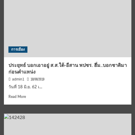
เตรียม
ผลัก
ดัน
ข้อ
เรีี
ยก
ร้อง
กลุ่ม
การเมือง
LGBT
ให้
สำเร็จ
ประยุทธ์ บอกเอาอยู่ ส.ส.ใต้-อีสาน พปชร. ฮึ่ม..บอกชาติมา
ผ่าน
ก่อนตำแหน่ง
กลไก
กระทรวง
18/06/2019
admin1
และ
วันที่ 18 มิ.ย. 62 เ...
สภา
ทั้ง
Read
Read More
ร่าง
more
พ.ร.บ.คู่
about
ชีวิต
ประยุทธ์
ร่าง
บอก
พ.ร.บ.เพศ
เอา
สภาพ
อยู่