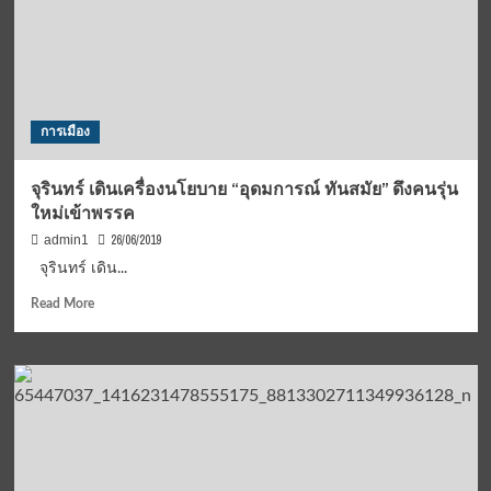
แห่
รับ
“จุ
ริ
นทร์”
ดีใจ
การเมือง
ประชาธิปัตย์
รับ
ฟัง
จุรินทร์ เดินเครื่องนโยบาย “อุดมการณ์ ทันสมัย” ดึงคนรุ่น
ปัญหา
ใหม่เข้าพรรค
มั่นใจ
แก้
26/06/2019
admin1
ปัญหา
จุรินทร์ เดิน...
ได้
แน่
Read
Read More
more
about
จุ
ริ
นทร์
เดิน
เครื่อง
นโยบาย
“อุดมการณ์