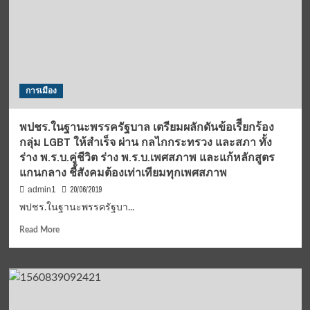
เข้า
พิเศษ
พบ
แห่ง
นายก
ประเทศไทย(สร.กทพ.)
รัฐมนตรี
เข้า
เพื่อ
ยื่น
รับ
หนังสือ
โอวาท
ต่อ
การเมือง
และ
นาย
ขอบคุณ
ชวน
หลีก
พปชร.ในฐานะพรรครัฐบาล เตรียมผลักดันข้อเรีียกร้อง
ภัย
กลุ่ม LGBT ให้สำเร็จ ผ่าน กลไกกระทรวง และสภา ทั้ง
ร่าง พ.ร.บ.คู่ชีวิต ร่าง พ.ร.บ.เพศสภาพ และแก้หลักสูตร
แกนกลาง ชี้สังคมต้องเท่าเทียมทุกเพศสภาพ
20/06/2019
admin1
พปชร.ในฐานะพรรครัฐบา...
Read
Read More
more
about
พปชร.ใน
ฐานะ
พรรค
รัฐบาล