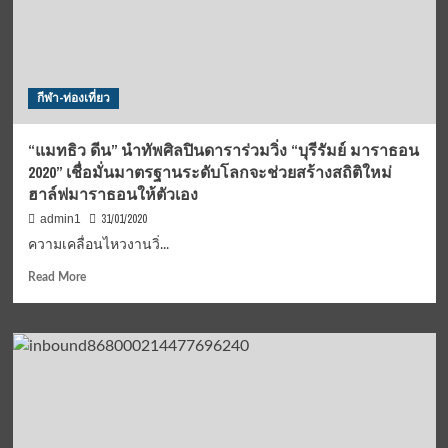
ใหม่
รวม
พลัง
ตั้ง
แนว
กีฬา-ท่องเที่ยว
ร่วม
สร้าง
มาตรฐาน
“แมทธิว ดีน” นำทัพศิลปินดาราร่วมวิ่ง “บุรีรัมย์ มาราธอน
2020” เชื่อมั่นมาตรฐานระดับโลกจะช่วยสร้างสถิติใหม่
ฮาล์ฟมาราธอนให้ตัวเอง
31/01/2020
admin1
ความเคลื่อนไหวงานวิ่...
Read
Read More
more
about
“แม
ทธิว
ดีน”
นำ
ทัพ
ศิลปิน
ดารา