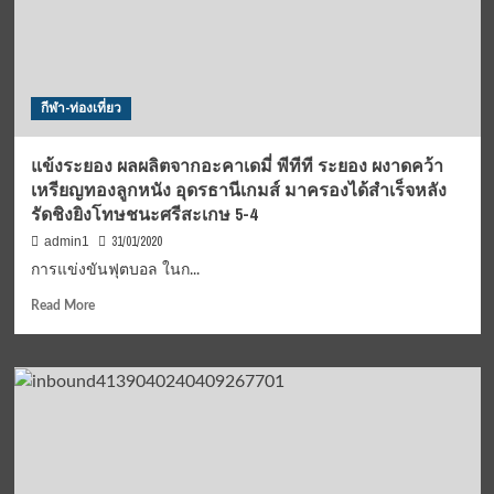
นิ
สถาน
ศึก
SAT
Intenational
กีฬา-ท่องเที่ยว
Futsal
Championship
Hat
แข้งระยอง ผลผลิตจากอะคาเดมี่ พีทีที ระยอง ผงาดคว้า
Yai
เหรียญทองลูกหนัง อุดรธานีเกมส์ มาครองได้สำเร็จหลัง
–
รัดชิงยิงโทษชนะศรีสะเกษ 5-4
Thailand
2020
31/01/2020
admin1
การแข่งขันฟุตบอล ในก...
Read
Read More
more
about
แข้ง
ระยอง
ผลผลิต
จา
กอะ
คา
เด