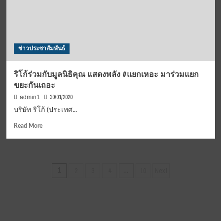
ลอก
เปิด
ทาง
น้ำ
จาก
ข่าวประชาสัมพันธ์
คลอง
หนองเสือ
ลง
ริโก้ร่วมกับมูลนิธิคุณ แสดงพลัง #แยกเหอะ มาร่วมแยก
สู่
ขยะกันเถอะ
คลอง
รังสิต
30/01/2020
admin1
บริษัท ริโก้ (ประเทศ...
Read
Read More
more
about
ริ
โก้
Posts
2
3
4
10
Next
1
…
ร่วม
pagination
กับ
มูลนิธิ
คุณ
แสดง
พลัง