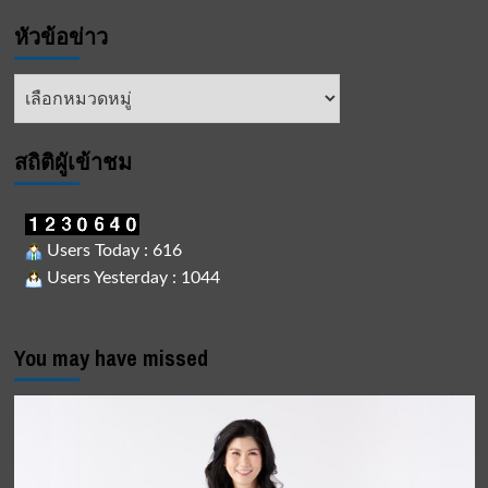
#แยก
หัวข้อข่าว
เหอะ
มา
ร่วม
หัวข้อ
แยก
ข่าว
ขยะ
กัน
สถิติผูัเข้าชม
เถอะ
Users Today : 616
Users Yesterday : 1044
You may have missed