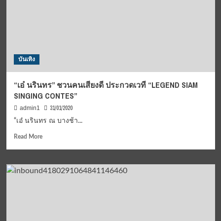
เฉลิม
ฉลอง
ใน
โอกาส
“60
ปี
บันเทิง
เมือง
พัทยา”
“เอ๋ นรินทร” ชวนคนเสียงดี ประกวดเวที “LEGEND SIAM
SINGING CONTES”
31/01/2020
admin1
“เอ๋ นรินทร ณ บางช้า...
Read
Read More
more
about
“เอ๋
นริ
นทร”
ชวน
คน
เสียง
ดี