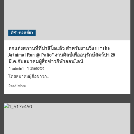
มี่
พี
ทีที
ระยอง
ผงาด
กีฬา-ท่องเที่ยว
คว้า
เหรียญ
ทอง
ตกแต่งสภานที่ที่ปาลิโอแล้ว สำหรับงานวิ่ง !!! “The
ลูก
Artnimal Run @ Palio” งานศิลป์เพื่ออนุรักษ์สัตว์ป่า 29
หนัง
มี.ค.กับสมาคมผู้สื่อข่าวกีฬาออนไลน์
อุดรธานี
เกมส์
31/01/2020
admin1
มา
โดยสมาคมผู้สื่อข่าวก...
ครอง
ได้
Read
Read More
สำเร็จ
more
หลัง
about
รัด
ตกแต่ง
ชิง
สภา
ยิง
นที่
โทษ
ที่
ชนะ
ปา
ศรีสะเกษ
ลิ