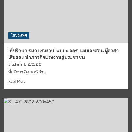
5-
โอ
4
แล้ว
สำหรับ
งาน
วิ่ง
!!!
ในประเทศ
“The
Artnimal
Run
‘ที่ปรึกษา รมว.แรงงาน’ พบปะ อสร. แม่ฮ่องสอน ผู้อาสา
@
เสียสละ นำภารกิจแรงงานสู่ประชาชน
Palio”
งาน
31/01/2020
admin
ศิลป์
ที่ปรึกษารัฐมนตรีว่า...
เพื่อ
อนุรักษ์
Read
Read More
สัตว์
more
ป่า
about
29
‘ที่
มี.ค.กับ
ปรึกษา
สมาคม
รมว.แรงงาน’
ผู้
พบปะ
สื่อ
อสร.
ข่าว
แม่ฮ่องสอน
กีฬา
ผู้