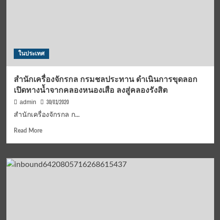
ออนไลน์
อาสา
เสีย
สละ
นำ
ภารกิจ
ในประเทศ
แรงงาน
สู่
ประชาชน
สำนักเครื่องจักรกล กรมชลประทาน ดำเนินการขุดลอก
เปิดทางน้ำจากคลองหนองเสือ ลงสู่คลองรังสิต
30/01/2020
admin
สำนักเครื่องจักรกล ก...
Read
Read More
more
about
สำนัก
เครื่องจักร
กล
กรมชลประทาน
ดำเนิน
การ
ขุด