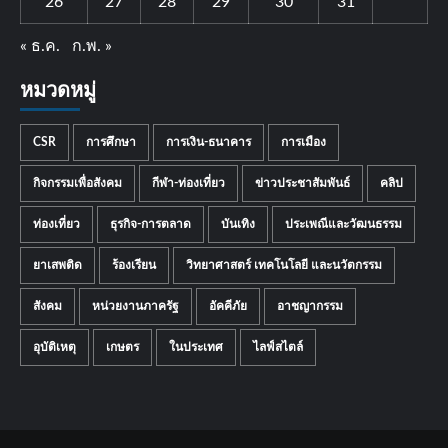
26
27
28
29
30
31
« ธ.ค.
ก.พ. »
หมวดหมู่
CSR
การศึกษา
การเงิน-ธนาคาร
การเมือง
กิจกรรมเพื่อสังคม
กีฬา-ท่องเที่ยว
ข่าวประชาสัมพันธ์
คลิป
ท่องเที่ยว
ธุรกิจ-การตลาด
บันเทิง
ประเพณีและวัฒนธรรม
ยาเสพติด
ร้องเรียน
วิทยาศาสตร์ เทคโนโลยี และนวัตกรรม
สังคม
หน่วยงานภาครัฐ
อัคคีภัย
อาชญากรรม
อุบัติเหตุ
เกษตร
ในประเทศ
ไลฟ์สไตล์