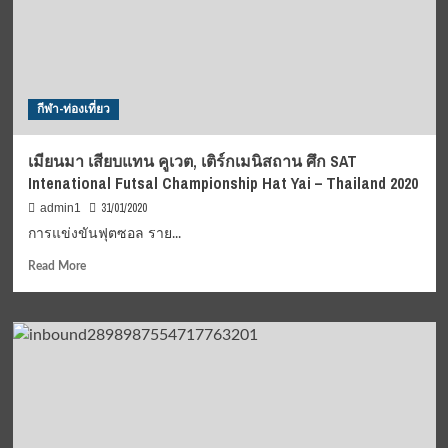
ร่วม
วิ่ง
“บุรีรัมย์
มาราธอน
2020”
กีฬา-ท่องเที่ยว
เชื่อ
มั่น
มาตรฐาน
เมียนมา เสียบแทน คูเวต, เติร์กเมนิสถาน ศึก SAT
ระดับ
Intenational Futsal Championship Hat Yai – Thailand 2020
โลก
จะ
31/01/2020
admin1
ช่วย
การแข่งขันฟุตซอล ราย...
สร้าง
สถิติ
Read
Read More
ใหม่
more
ฮาล์ฟ
about
มาราธอน
เมีย
ให้
นมา
ตัว
เสียบ
เอง
แทน
คูเวต,
เติร์ก
เม