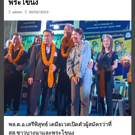
พระโขนง
admin
20/02/2023
พล.ต.อ.เสรีพิสุทธ์ เตมียเวสเปิดตัวผู้สมัครว่าที่
สส.ชาวบางนาและพระโขนง