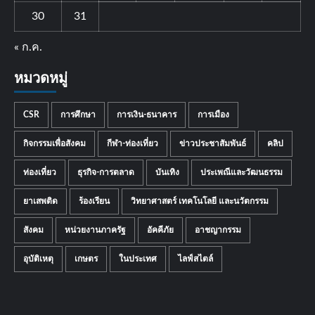
30
31
« ก.ค.
หมวดหมู่
CSR
การศึกษา
การเงิน-ธนาคาร
การเมือง
กิจกรรมเพื่อสังคม
กีฬา-ท่องเที่ยว
ข่าวประชาสัมพันธ์
คลิป
ท่องเที่ยว
ธุรกิจ-การตลาด
บันเทิง
ประเพณีและวัฒนธรรม
ยาเสพติด
ร้องเรียน
วิทยาศาสตร์ เทคโนโลยี และนวัตกรรม
สังคม
หน่วยงานภาครัฐ
อัคคีภัย
อาชญากรรม
อุบัติเหตุ
เกษตร
ในประเทศ
ไลฟ์สไตล์