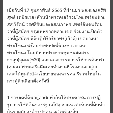
เมื่อวันที่ 17 กุมภาพันธ์ 2565 ที่ผ่านมา พล.ต.อ.เสรีพิ
สุทธ์ เตมียเวส (หัวหน้าพรรคเสรีรวมไทย)พร้อมด้วย
สส.วิรัตน์ วรศสิรินและสส.นภาพร เพ็ชร์จินดพรัอม
ว่าที่ผู้สมัคร กรุงเทพจากหลายเขต ร่วมงานเปิดตัว
ว่าที่ผู้สมัคร พิสิษฐ์ ศิริอริยาพร(เฮ้าส์) เขตบางนา
พระโขนง พร้อมกับพบปะพี่น้องชาวบางนา
พระโขนง โดยมีท่านประธานชุมชนจัดสรร
ยาสูบ(อุดมสุข30) และคณะกรรมการให้การต้อนรับ
(คุณแม่ท่านเสรีอดีตเคยทำงานที่โรงงานยาสูบ)
และได้พูดถึง14นโยบายของพรรคเสรีรวมไทยใน
การสู้ศึกเลือกตั้งครั้งนี้
1.การจัดที่ดินอยู่อาศัยทำกินให้ประชาชน การปฎิ
รูปการใช้ที่ดินของรัฐ แก้ปัญหาแนวทับซ้อนที่ดินทำ
กินร่วมกับองค์กรปกครองส่วนท้องถิ่น