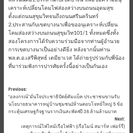
แล้วนั้นคือ1.ประสานกับเขตบางนาเพื่อขอความอนุ
เคราะห์เปลึ่ยนโคมไฟส่องสว่างบนถนนอุดมสุข
ตั้งแต่ถนนสุขุมวิทจนถึงถนนศรีนครินทร์
2.ประสานกับเขตบางนาเพื่อขออนุเคราะห์เปลี่ยน
โคมส่องสว่างบนถนนสุขุมวิท101/1 ทั้งหมดซึ่งทั้ง
สองโครงการได้รับความร่วมมือจากท่านผูัอำนวย
การเขตบางนาเป็นอย่างดียิ่ง หลังจากนั้นท่าน
พล.ต.อ.เสรีพิสุทธ์ เตมียาเวส ได้ถ่ายรูปร่วมกับพี่น้อง
ที่มาร่วมฟังการปารศัยครั้งนี้อย่างเป็นกันเอง
Post
Previous:
“อลงกรณ์”มั่นใจประชาธิปัตย์คัมแบ็ค ประชาชนขานรับ
navigation
นโยบายธนาคารหมู่บ้านชุมชน2ล้านตอบโจทย์ใหญ่ 5 ข้อ
กระตุ้นเศรษฐกิจฐานรากเงินสะพัด4ปี 3.6 ล้านล้านบาท
Next:
เหตุการณ์ไฟไหม้เรือไฟฟ้า (เรือไมน์ สมาร์ท เฟอร์รี่)