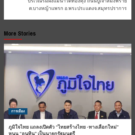
บริเวณริมฝั่งแม่น้ำวัดท้องคุ้ง ถนนปู่เจ้าสมิงพราย
ต.บางหญ้าแพรก อ.พระประแดงจ.สมุทรปราการ
More Stories
การเมือง
ภูมิใจไทย แถลงเปิดตัว “ไทยสร้างไทย -ทางเลือกใหม่”
หนุน “อนุทิน” เป็นนายกรัฐมนตรี