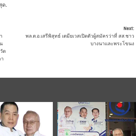
ุด.
Next:
ษา
พล.ต.อ.เสรีพิสุทธ์ เตมียเวสเปิดตัวผู้สมัครว่าที่ สส.ชาว
ยน
บางนาและพระโขนง
วัด
กา