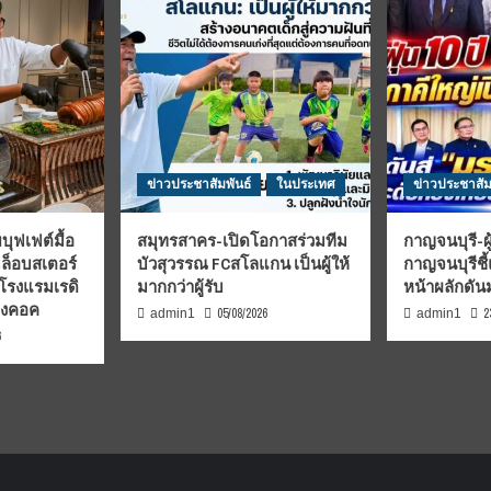
ข่าวประชาสัมพันธ์
ในประเทศ
ข่าวประชาสัม
บุฟเฟต์มื้อ
สมุทรสาคร-เปิดโอกาสร่วมทีม
กาญจนบุรี-ผู
มล็อบสเตอร์
บัวสุวรรณ FCสโลแกน เป็นผู้ให้
กาญจนบุรีชี
 โรงแรมเรดิ
มากกว่าผู้รับ
หน้าผลักดั
บงคอค
05/08/2026
2
admin1
admin1
6