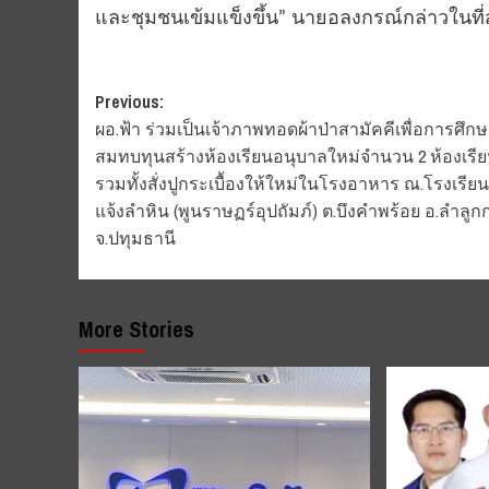
และชุมชนเข้มแข็งขึ้น” นายอลงกรณ์กล่าวในที่ส
Post
Previous:
ผอ.ฟ้า ร่วมเป็นเจ้าภาพทอดผ้าป่าสามัคคีเพื่อการศึก
navigation
สมทบทุนสร้างห้องเรียนอนุบาลใหม่จำนวน 2 ห้องเรี
รวมทั้งสั่งปูกระเบื้องให้ใหม่ในโรงอาหาร ณ.โรงเรียน
แจ้งลำหิน (พูนราษฏร์อุปถัมภ์) ต.บึงคำพร้อย อ.ลำลูก
จ.ปทุมธานี
More Stories