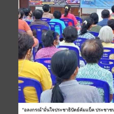
“อลงกรณ์”มั่นใจประชาธิปัตย์คัมแบ็ค ประชา