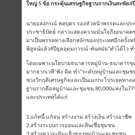
ใหญ่ 5 ข้อ กระตุ้นเศรษฐกิจฐานรากเงินสะพัด4ป
นายอลงกรณ์ พลบุตร รองหัวหน้าพรรคและปร
ประชาธิปัตย์ กล่าวแสดงความมั่นใจถึงอนาคตข
มาเป็นพรรคทางเลือกหลักของประเทศอีกครั้ง
พิสูจน์แล้ว4ปียุคอุดมการณ์-ทันสมัย”ทำได้ไว ทำ
โดยเฉพาะนโยบายธนาคารหมู่บ้าน-ธนาคารชุมช
มากจากเวที”ฟัง คิด ทำ”ระดับหมู่บ้านและ
ช่วงวิกฤติเศรษฐกิจและเป็นเมกกะโปรเจคทางเศ
ฐานรากคือหมู่บ้านและชุมชน 80,000แห่งใน7
และประเทศได้แก่
1.แก้หนี้ แก้จน สร้างงาน สร้างเงิน สร้างอาชีพ
2.สร้างระบบการออมและสินเชื่อชุมชน
3.สร้างความเข้มแข็งของหมู่บ้านและชุมชน