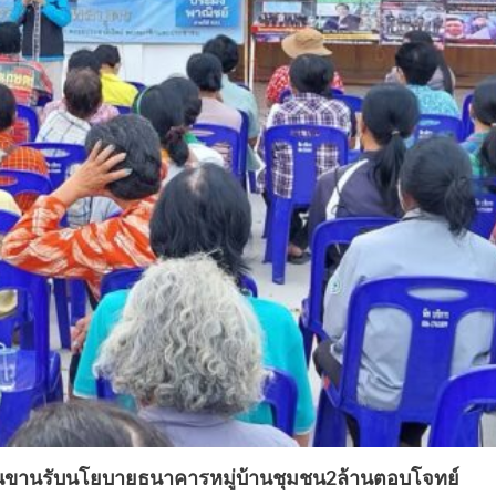
ชนขานรับนโยบายธนาคารหมู่บ้านชุมชน2ล้านตอบโจทย์