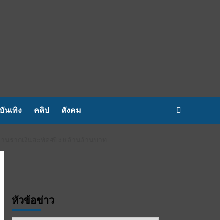
บันเทิง
คลิป
สังคม
นรากเงินสะพัด4ปี 3.6 ล้านล้านบาท
หัวข้อข่าว