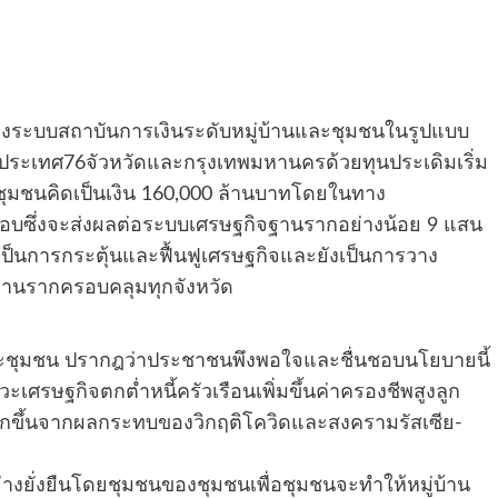
องระบบสถาบันการเงินระดับหมู่บ้านและชุมชนในรูปแบบ
ประเทศ76จัวหวัดและกรุงเทพมหานครด้วยทุนประเดิมเริ่ม
ชุมชนคิดเป็นเงิน 160,000 ล้านบาทโดยในทาง
อบซึ่งจะส่งผลต่อระบบเศรษฐกิจฐานรากอย่างน้อย 9 แสน
เป็นการกระตุ้นและฟื้นฟูเศรษฐกิจและยังเป็นการวาง
านรากครอบคลุมทุกจังหวัด
านและชุมชน ปรากฎว่าประชาชนพึงพอใจและชื่นชอบนโยบายนี้
ษฐกิจตกต่ำหนี้ครัวเรือนเพิ่มขึ้นค่าครองชีพสูงลูก
กขึ้นจากผลกระทบของวิกฤติโควิดและสงครามรัสเซีย-
งยั่งยืนโดยชุมชนของชุมชนเพื่อชุมชนจะทำให้หมู่บ้าน