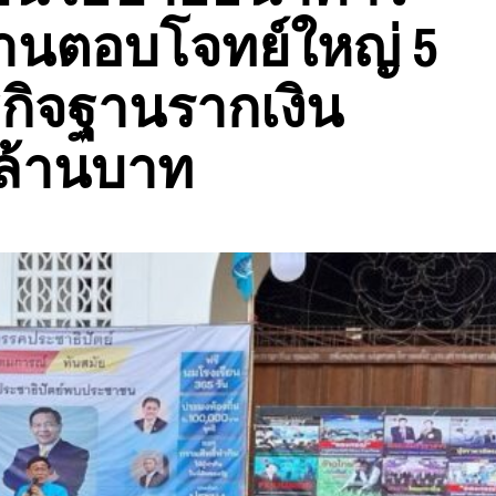
้านตอบโจทย์ใหญ่ 5
ฐกิจฐานรากเงิน
นล้านบาท