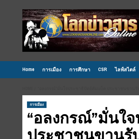
Skip
to
content
Home
CSR
การเมือง
การศึกษา
ไลฟ์สไตล์
HOME
“อลงกรณ์”มั่นใจประชาธิปัตย์คัมแบ็ค ประชาชนขานรับ
การเมือง
“อลงกรณ์”มั่นใจ
ประชาชนขานรั