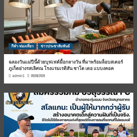
กีฬา-ท่องเที่ยว
ข่าวประชาสัมพันธ์
ฉลองวันแม่ปีนี้ด้วยบุฟเฟต์มื้อกลางวัน ที่มาพร้อมล็อบสเตอร์
ภูเก็ตย่างรสเลิศณ โรงแรมเรดิสัน ชาโต เดอ แบบงคอค
05/08/2026
admin1