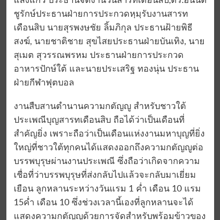
แสงแก้ว ประธานจัดงานวันสารทเดือนสิบ,ดร.อนันต์
ชูรักษ์ประธานฝ่ายการประกวดหฺมฺรับงานสารท
เดือนสิบ นายสุรพงษชัย ลิ้มภิกุล ประธานฝ้ายพิธี
สงฆ์, นายชาติชาย สุขไสยประธานฝ่ายบันเทิง, นาย
สุเมต สุวรรณพรหม ประธานฝ่ายการประกวด
อาหารปักษ์ใต้ และนายประเสริฐ ทองนุ่น ประธาน
ฝ่ายกีฬาฟุตบอล
งานสืบสานตำนานความกตัญญู สำหรับชาวใต้
ประเพณีบุญสารทเดือนสิบ ถือได้ว่าเป็นเดือนที่
สำคัญยิ่ง เพราะถือว่าเป็นเดือนแห่งงานมหาบุญที่ยิ่ง
ใหญ่ที่ชาวใต้ทุกคนได้แสดงออกถึงความกตัญญูต่อ
บรรพบุรุษผ่านงานประเพณี ซึ่งถือว่าเกิดจากความ
เชื่อที่ว่าบรรพบุรุษที่ส่งกลับไปแล้วจะกลับมาเยี่ยม
เยือน ลูกหลานระหว่างวันแรม 1 ค่ำ เดือน 10 แรม
15ค่ำ เดือน 10 ซึ่งช่วงเวลานี้เองที่ลูกหลานจะได้
แสดงความกตัญญูด้วยการจัดสำหรับพร้อมข้าวของ