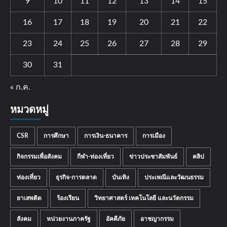
9
10
11
12
13
14
15
16
17
18
19
20
21
22
23
24
25
26
27
28
29
30
31
« ก.ค.
หมวดหมู่
CSR
การศึกษา
การเงิน-ธนาคาร
การเมือง
กิจกรรมเพื่อสังคม
กีฬา-ท่องเที่ยว
ข่าวประชาสัมพันธ์
คลิป
ท่องเที่ยว
ธุรกิจ-การตลาด
บันเทิง
ประเพณีและวัฒนธรรม
ยาเสพติด
ร้องเรียน
วิทยาศาสตร์ เทคโนโลยี และนวัตกรรม
สังคม
หน่วยงานภาครัฐ
อัคคีภัย
อาชญากรรม