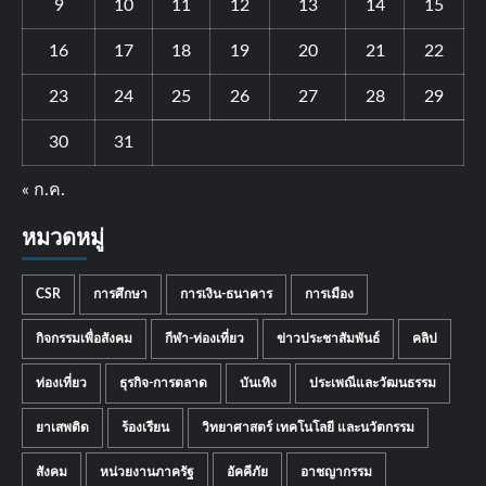
9
10
11
12
13
14
15
16
17
18
19
20
21
22
23
24
25
26
27
28
29
30
31
« ก.ค.
หมวดหมู่
CSR
การศึกษา
การเงิน-ธนาคาร
การเมือง
กิจกรรมเพื่อสังคม
กีฬา-ท่องเที่ยว
ข่าวประชาสัมพันธ์
คลิป
ท่องเที่ยว
ธุรกิจ-การตลาด
บันเทิง
ประเพณีและวัฒนธรรม
ยาเสพติด
ร้องเรียน
วิทยาศาสตร์ เทคโนโลยี และนวัตกรรม
สังคม
หน่วยงานภาครัฐ
อัคคีภัย
อาชญากรรม