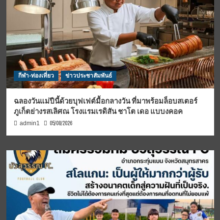
กีฬา-ท่องเที่ยว
ข่าวประชาสัมพันธ์
ฉลองวันแม่ปีนี้ด้วยบุฟเฟต์มื้อกลางวัน ที่มาพร้อมล็อบสเตอร์
ภูเก็ตย่างรสเลิศณ โรงแรมเรดิสัน ชาโต เดอ แบบงคอค
05/08/2026
admin1