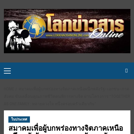
Skip
to
content
Primary
Menu
HOME
สมาคมเพื่อผู้บกพร่องทางจิตภาคเหนือผนึกพลังรัฐ–เอกชน–ภาค
สังคม ขับเคลื่อนคุณภาพชีวิตคนพิการทางจิต ผ่านโครงการ “TOGETHER
AS ONE FAMILY : หลายดวงใจ หนึ่งครอบครัวเดียวกัน”
ในประเทศ
สมาคมเพื่อผู้บกพร่องทางจิตภาคเหนือ