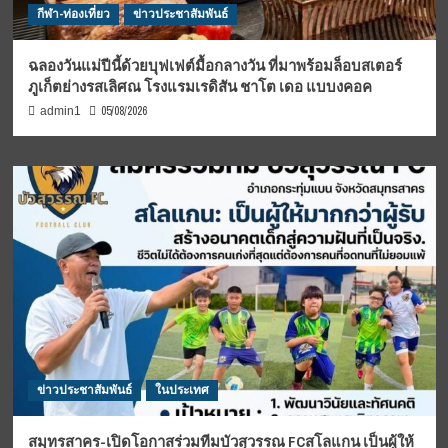
กีฬา-ท่องเที่ยว
ข่าวประชาสัมพันธ์
ฉลองวันแม่ปีนี้ด้วยบุฟเฟต์มื้อกลางวัน ที่มาพร้อมล็อบสเตอร์
ภูเก็ตย่างรสเลิศณ โรงแรมเรดิสัน ชาโต เดอ แบบงคอค
05/08/2026
admin1
ข่าวประชาสัมพันธ์
ในประเทศ
สมุทรสาคร-เปิดโอกาสร่วมทีมบัวสุวรรณ FCสโลแกน เป็นผู้ให้