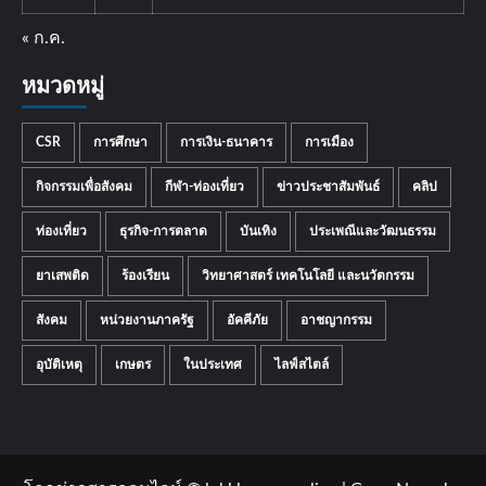
« ก.ค.
หมวดหมู่
CSR
การศึกษา
การเงิน-ธนาคาร
การเมือง
กิจกรรมเพื่อสังคม
กีฬา-ท่องเที่ยว
ข่าวประชาสัมพันธ์
คลิป
ท่องเที่ยว
ธุรกิจ-การตลาด
บันเทิง
ประเพณีและวัฒนธรรม
ยาเสพติด
ร้องเรียน
วิทยาศาสตร์ เทคโนโลยี และนวัตกรรม
สังคม
หน่วยงานภาครัฐ
อัคคีภัย
อาชญากรรม
อุบัติเหตุ
เกษตร
ในประเทศ
ไลฟ์สไตล์