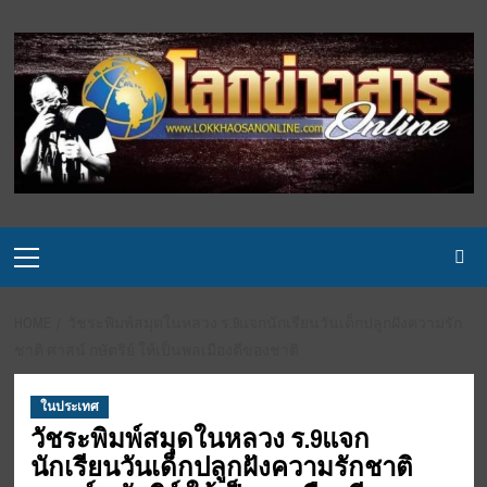
Skip
to
content
Primary
Menu
HOME
วัชระพิมพ์สมุดในหลวง ร.9แจกนักเรียนวันเด็กปลูกฝังความรัก
ชาติ ศาสน์ กษัตริย์ ให้เป็นพลเมืองดีของชาติ
ในประเทศ
วัชระพิมพ์สมุดในหลวง ร.9แจก
นักเรียนวันเด็กปลูกฝังความรักชาติ