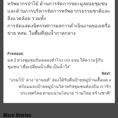
ทรัพยากรป่าไม้ ด้านการจัดการขยะมูลฝอยชุมชน
และด้านการบริหารจัดการทรัพยากรธรรมชาติและ
สิ่งแวดล้อม รวมทั้ง
การจัดแสดงนิทรรศการผลการดำเนินงานของเครือ
ข่าย ทสม. ในพื้นที่ลุ่มน้ำภาคกลาง
Post
Previous:
มท.2 ห่วงชุมชนริมคลองสำโรง เร่ง อจน.ให้ความรู้กับ
navigation
ชุมชน “เพื่อเปลี่ยนน้ำเสีย เป็นน้ำใส”
Next:
“แรมโบ้” ควง “อานนท์” ล่องใต้รับคืนป้ายหมู่บ้านเสื้อแด ง
พร้อมมอบป้ายหมู่บ้านวิสาหกิจชุมชนท้องถิ่น เรารัก
ประเทศไทย ตามแนวนโยบาย “รวมไทย สร้างชาติ”
More Stories