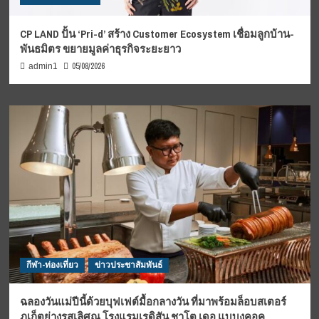
CP LAND ปั้น ‘Pri-d’ สร้าง Customer Ecosystem เชื่อมลูกบ้าน-
พันธมิตร ขยายมูลค่าธุรกิจระยะยาว
05/08/2026
admin1
กีฬา-ท่องเที่ยว
ข่าวประชาสัมพันธ์
ฉลองวันแม่ปีนี้ด้วยบุฟเฟต์มื้อกลางวัน ที่มาพร้อมล็อบสเตอร์
ภูเก็ตย่างรสเลิศณ โรงแรมเรดิสัน ชาโต เดอ แบบงคอค