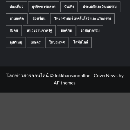
ท่องเที่ยว
ธุรกิจ-การตลาด
บันเทิง
ประเพณีและวัฒนธรรม
ยาเสพติด
ร้องเรียน
วิทยาศาสตร์ เทคโนโลยี และนวัตกรรม
สังคม
หน่วยงานภาครัฐ
อัคคีภัย
อาชญากรรม
อุบัติเหตุ
เกษตร
ในประเทศ
ไลฟ์สไตล์
โลกข่าวสารออนไลน์ © lokkhaosanonline
|
CoverNews
by
AF themes.