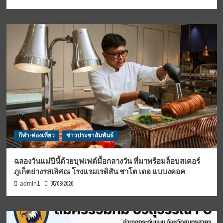
กีฬา-ท่องเที่ยว
ข่าวประชาสัมพันธ์
ฉลองวันแม่ปีนี้ด้วยบุฟเฟต์มื้อกลางวัน ที่มาพร้อมล็อบสเตอร์
ภูเก็ตย่างรสเลิศณ โรงแรมเรดิสัน ชาโต เดอ แบบงคอค
05/08/2026
admin1