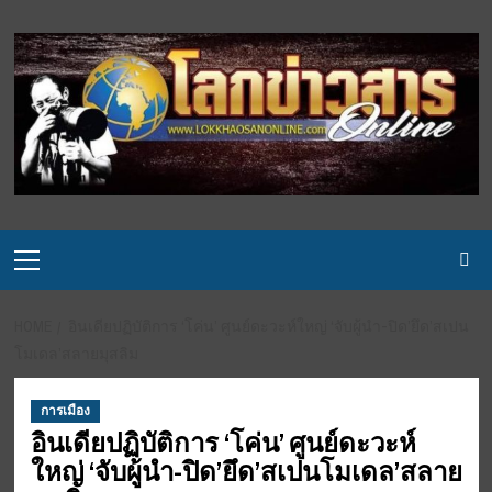
Skip
to
content
Primary
Menu
HOME
อินเดียปฏิบัติการ ‘โค่น’ ศูนย์ดะวะห์ใหญ่ ‘จับผู้นำ-ปิด’ยึด’สเปน
โมเดล’สลายมุสลิม
การเมือง
อินเดียปฏิบัติการ ‘โค่น’ ศูนย์ดะวะห์
ใหญ่ ‘จับผู้นำ-ปิด’ยึด’สเปนโมเดล’สลาย