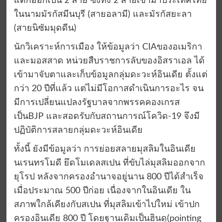
แตกออกเป็น 2 สาย ซึ่งทั้ง 2 สายเข้ามาประเทศไทย
ในนามมัรกัสมีนบุรี (สายอลามี) และมัรกัสยะลา
(สายนิซัมมุดดีน)
นักวิเคราะห์การเมือง ให้ข้อมูลว่า CIAของอเมริกา
และมอสสาด หน่วยสืบราชการลับของอิสราเอล ได้
เข้ามาจับตาและเก็บข้อมูลกลุ่มดะวะห์อินเดีย ตั้งแต่
กว่า 20 ปีที่แล้ว แต่ไม่มีโอกาสดำเนินการอะไร จน
มีการเปลี่ยนแปลงรัฐบาลจากพรรคคองเกรส
เป็นBJP และสอดรับกับสถานการณ์โควิด-19 จึงมี
ปฏิบัติการสลายกลุ่มดะวะห์อินเดีย
ทั้งนี้ ยังมีข้อมูลว่า การย่อยสลายมุสลิมในอินเดีย
นเรนทรโมดี ยึดโมเดลสเปน ที่ขับไล่มุสลิมออกจาก
ยุโรป หลังจากครองอำนาจอยู่นาน 800 ปีได้สำเร็จ
เมื่อประมาณ 500 ปีก่อย เนื่องจากในอินเดีย ใน
สภาพใกล้เคียงกับสเปน ที่มุสลิมเข้าไปใหม่ เข้าปก
ครองอินเดีย 800 ปี โดยฐานเดิมเป็นฮินดู(pointing