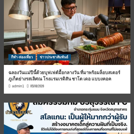
กีฬา-ท่องเที่ยว
ข่าวประชาสัมพันธ์
ฉลองวันแม่ปีนี้ด้วยบุฟเฟต์มื้อกลางวัน ที่มาพร้อมล็อบสเตอร์
ภูเก็ตย่างรสเลิศณ โรงแรมเรดิสัน ชาโต เดอ แบบงคอค
05/08/2026
admin1