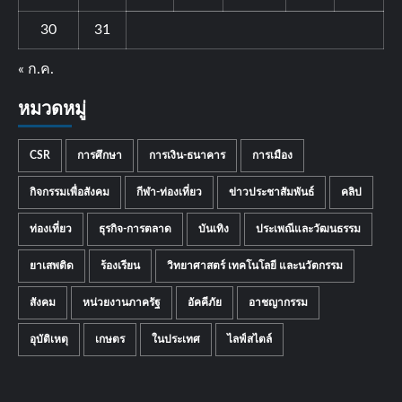
30
31
« ก.ค.
หมวดหมู่
CSR
การศึกษา
การเงิน-ธนาคาร
การเมือง
กิจกรรมเพื่อสังคม
กีฬา-ท่องเที่ยว
ข่าวประชาสัมพันธ์
คลิป
ท่องเที่ยว
ธุรกิจ-การตลาด
บันเทิง
ประเพณีและวัฒนธรรม
ยาเสพติด
ร้องเรียน
วิทยาศาสตร์ เทคโนโลยี และนวัตกรรม
สังคม
หน่วยงานภาครัฐ
อัคคีภัย
อาชญากรรม
อุบัติเหตุ
เกษตร
ในประเทศ
ไลฟ์สไตล์