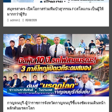
สมุทรสาคร-เปิดโอกาสร่วมทีมบัวสุวรรณ FCสโลแกน เป็นผู้ให้
มากกว่าผู้รับ
05/08/2026
admin1
ข่าวประชาสัมพันธ์
ในประเทศ
กาญจนบุรี-ผู้ว่าราชการจังหวัดกาญจนบุรีชี้แจงชัดเจนเดินหน้า
ผลักดันมรดกโลก