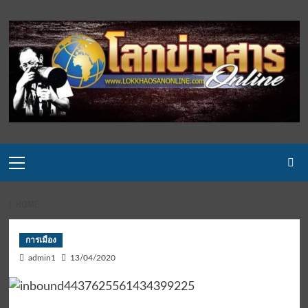
Skip
to
content
Primary
Menu
HOME
การเมือง
admin1
13/04/2020