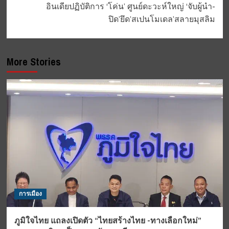
อินเดียปฏิบัติการ ‘โค่น’ ศูนย์ดะวะห์ใหญ่ ‘จับผู้นำ-
ปิด’ยึด’สเปนโมเดล’สลายมุสลิม
More Stories
การเมือง
ภูมิใจไทย แถลงเปิดตัว “ไทยสร้างไทย -ทางเลือกใหม่”