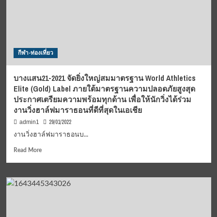
ชิพ”
ครั้ง
ที่
1
ชิง
กีฬา-ท่องเที่ยว
ถ้า
ย
พระราชทาน
บางแสน21-2021 จัดยิ่งใหญ่สมมาตรฐาน World Athletics
สมเด็จ
Elite (Gold) Label ภายใต้มาตรฐานความปลอดภัยสูงสุด
พระ
ประกาศเตรียมความพร้อมทุกด้าน เพื่อให้นักวิ่งได้ร่วม
เทพ
งานวิ่งฮาล์ฟมาราธอนที่ดีที่สุดในเอเชีย
29/01/2022
admin1
งานวิ่งฮาล์ฟมาราธอนบ...
Read
Read More
more
about
บาง
แสน21-
2021
จัด
ยิ่ง