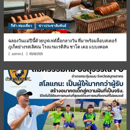
กีฬา-ท่องเที่ยว
ข่าวประชาสัมพันธ์
ฉลองวันแม่ปีนี้ด้วยบุฟเฟต์มื้อกลางวัน ที่มาพร้อมล็อบสเตอร์
ภูเก็ตย่างรสเลิศณ โรงแรมเรดิสัน ชาโต เดอ แบบงคอค
05/08/2026
admin1