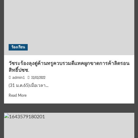
อยู่
จริง
ที่
สี่
แยก
คอก
วัว
รัฐบาล
ร้องเรียน
แก้ไข
ปัญหา
ราคา
วัชระร้องลุงตู่ค้านทรูควบรวมดีแทคผูกขาดการค้าลิดรอน
หวย
สิทธิ์ปชช.
ตอน
นี้
31/01/2022
admin1
ตึง
(31 ม.ค.65)เมื่อเวลา...
ราคา
อยู่
Read
Read More
ที่
more
80
about
บาท
วัชระ
มี
ร้อง
ให้
ลุง
เห็น
ตู่
อยู่
ค้า