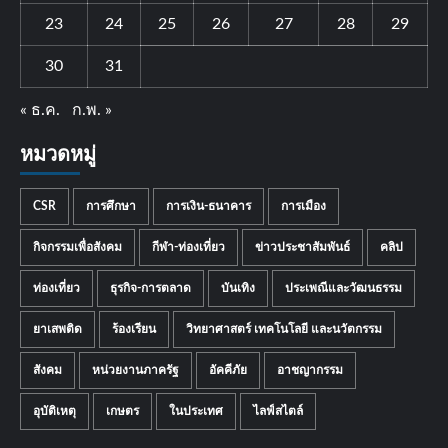
23
24
25
26
27
28
29
30
31
« ธ.ค.
ก.พ. »
หมวดหมู่
CSR
การศึกษา
การเงิน-ธนาคาร
การเมือง
กิจกรรมเพื่อสังคม
กีฬา-ท่องเที่ยว
ข่าวประชาสัมพันธ์
คลิป
ท่องเที่ยว
ธุรกิจ-การตลาด
บันเทิง
ประเพณีและวัฒนธรรม
ยาเสพติด
ร้องเรียน
วิทยาศาสตร์ เทคโนโลยี และนวัตกรรม
สังคม
หน่วยงานภาครัฐ
อัคคีภัย
อาชญากรรม
อุบัติเหตุ
เกษตร
ในประเทศ
ไลฟ์สไตล์