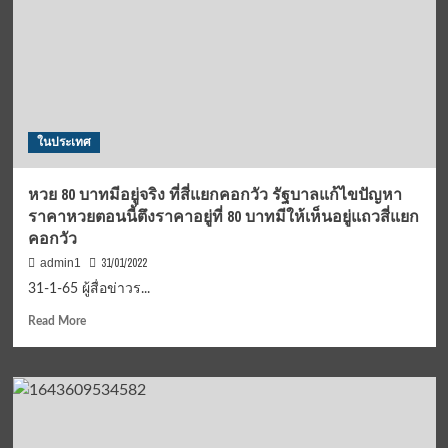
เลขาธิการ
นายก
รัฐมนตรี
ประสาน
ก.พาณิชย์
แก้
ปัญหา
ในประเทศ
เกษตรกร
แม่สะเรียง..
หวย 80 บาทมีอยู่จริง ที่สี่แยกคอกวัว รัฐบาลแก้ไขปัญหา
ราคาหวยตอนนี้ตึงราคาอยู่ที่ 80 บาทมีให้เห็นอยู่แถวสี่แยก
คอกวัว
31/01/2022
admin1
31-1-65 ผู้สื่อข่าวร...
Read
Read More
more
about
หวย
80
บาท
มี