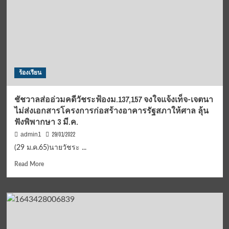
ใหญ่
สมมาตร
ฐาน
World
Athletics
Elite
(Gold)
ร้องเรียน
Label
ภาย
ใต้
ชัชวาลส่ออ่วมคดีวัชระฟ้องม.137,157 จงใจแจ้งเท็จ-เจตนา
มาตรฐาน
ไม่ส่งเอกสารโครงการก่อสร้างอาคารรัฐสภาให้ศาล ลุ้น
ความ
ฟังพิพากษา 3 มี.ค.
ปลอดภัย
สูงสุด
29/01/2022
admin1
ประกาศ
(29 ม.ค.65)นายวัชระ ...
เตรียม
ความ
Read
Read More
พร้อม
more
ทุก
about
ด้าน
ชัชวาล
เพื่อ
ส่อ
ให้
อ่วม
นัก
คดี