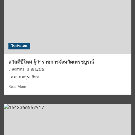
วิ่ง
วัชระ
ได้
ฟ้อ
ร่วม
งม.137,157
งาน
จงใจ
วิ่ง
แจ้ง
ฮาล์ฟ
เท็จ-
มาราธอน
เจตนา
ที่
ไม่
ในประเทศ
ดี
ส่ง
ที่สุด
เอกสาร
ใน
โครงการ
สวัสดีปีใหม่ ผู้ว่าราชการจังหวัดเพรชบูรณ์
เอเชีย
ก่อสร้าง
29/01/2022
admin1
อาคาร
รัฐสภา
สมาคมธุระกิจท...
ให้
Read
Read More
ศาล
more
ลุ้น
about
ฟัง
สวัสดี
พิพากษา
ปี
3
ใหม่
มี.ค.
ผู้
ว่า
ราชการ