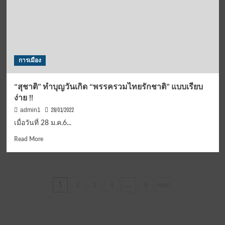
จัง
หวัด
เพ
รช
บูรณ์
การเมือง
“สุชาติ” ทำบุญวันเกิด “พรรครวมไทยรักชาติ” แบบเรียบ
ง่าย !!
28/01/2022
admin1
เมื่อวันที่ 28 ม.ค.6...
Read
Read More
more
about
“สุชา
ติ”
Posts
2
3
4
8
Next
1
…
ทำบุญ
pagination
วัน
เกิด
“พรรค
รวม