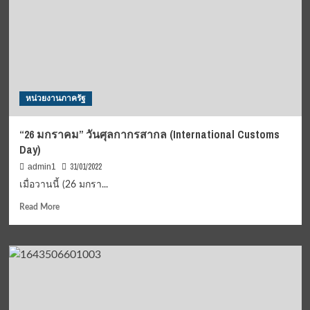
แถว
นท
สี่
รู
แยก
ควบ
คอก
รวม
วัว
ดี
แทค
ผูกขาด
หน่วยงานภาครัฐ
การ
ค้า
ลิดรอน
“26 มกราคม” วันศุลกากรสากล (International Customs
สิ
Day)
ทธิ์
ปชช.
31/01/2022
admin1
เมื่อวานนี้ (26 มกรา...
Read
Read More
more
about
“26
มกราคม”
วัน
ศุลกากร
สากล