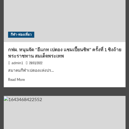
แสดง
ความ
เสียใจ
ต่อ
ครอบครัว
“วี
กีฬา-ท่องเที่ยว
ระ
วัฒน์
วัฒน
กฟผ. หนุนจัด “อีแกท เปตอง แชมเปี้ยนชิพ” ครั้งที่ 1 ชิงถ้าย
กุล”
พระราชทาน สมเด็จพระเทพ
29/01/2022
admin1
สมาคมกีฬาเปตองแห่งปร...
Read
Read More
more
about
กฟผ.
หนุน
จัด
“อี
แกท
เปตอง
แชมเปี้ยน