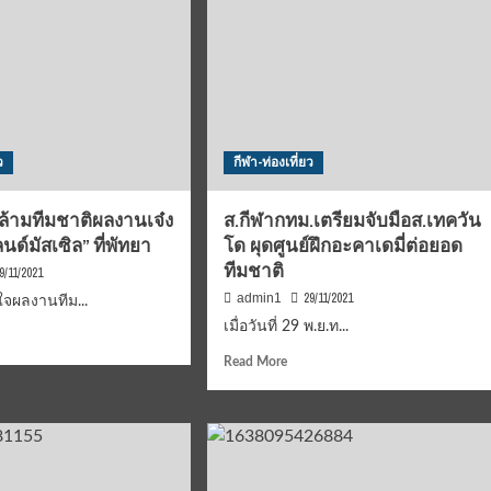
ว
กีฬา-ท่องเที่ยว
กล้ามทีมชาติผลงานเจ๋ง
ส.กีฬากทม.เตรียมจับมือส.เทควัน
ด์มัสเซิล” ที่พัทยา
โด ผุดศูนย์ฝึกอะคาเดมี่ต่อยอด
ทีมชาติ
9/11/2021
29/11/2021
admin1
จผลงานทีม...
เมื่อวันที่ 29 พ.ย.ท...
d
e
Read
Read More
ut
more
้ว
about
ส.กีฬา
าม
กทม.เตรียม
จับ
ิ
มือส.เท