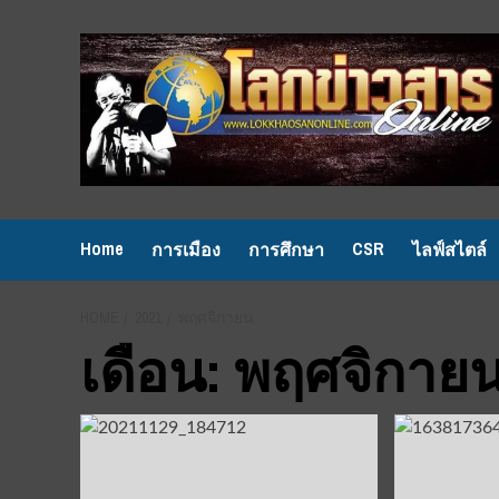
Skip
to
content
Home
CSR
การเมือง
การศึกษา
ไลฟ์สไตล์
HOME
2021
พฤศจิกายน
เดือน:
พฤศจิกายน