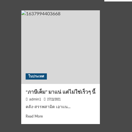
ทัวร์
วิจัย
abo
2021”
ทุเรียน
สม
แกะ
สม
เนื้อ
พันธ
แก้
นัก
ปัญหา
ข่า
การ
(ปร
ขนส่ง
เชิ
ชว
เข้า
ร่วม
อบ
สื่
ในประเทศ
ใน
หัวข
“สุ
“ภาษีเค็ม” มาแน่ แต่ไม่ใช่เร็วๆ นี้
จิ
27/11/2021
admin1
ปุ
ลิ
คลัง-สรรพสามิต เอาแน...
ฐาน
Read
4
Read More
more
(5G
about