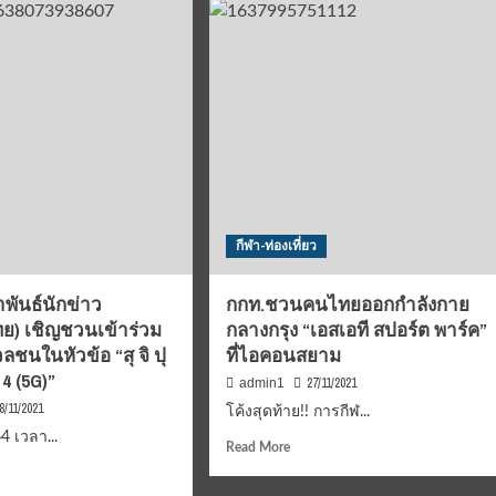
บอล
ีย
ไทย
ิฟิก
สร้าง
รอง
เด็ก
ย
สู่
ด์
ทีม
พ่น
ชาติ
เตอร์
์”
กีฬา-ท่องเที่ยว
ันธ์นักข่าว
กกท.ชวนคนไทยออกกำลังกาย
ย) เชิญชวนเข้าร่วม
กลางกรุง “เอสเอที สปอร์ต พาร์ค”
ลชนในหัวข้อ “สุ จิ ปุ
ที่ไอคอนสยาม
 4 (5G)”
27/11/2021
admin1
8/11/2021
โค้งสุดท้าย!! การกีฬ...
64 เวลา...
Read
Read More
more
d
about
e