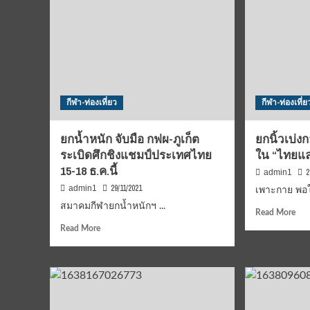
กีฬา-ท่องเที่ยว
กีฬา-ท่องเที่ย
ยกน้ำหนัก จับมือ กฟผ-ภูเก็ต
ยกนิ้วเบ่ง
ระเบิดศึกชิงแชมป์ประเทศไทย
ใน “ไทยแลน
15-18 ธ.ค.นี้
2
admin1
29/11/2021
admin1
เพาะกาย พอใ
สมาคมกีฬายกน้ำหนักฯ ...
Rea
Read More
mor
Read
Read More
abo
more
ยกนิ
about
เบ่ง
ยก
กล้
น้ำ
ทีม
หนัก
ชาต
จับ