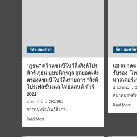
ผล
มือ
งาน
กฟผ-
เจ๋ง
ภูเก็ต
ใน
ระเบิด
“ไท
ศึก
แลน
ชิง
มัส
แชมป์
เซิล
ประเทศไทย
กีฬา-ท่องเที่ยว
กีฬา-ท่องเที่ย
ที่
15-
พัท
18
ธ.ค.นี้
“ภูธน” คว้าแชมป์โบว์ลิ่งสิงห์โปร
เฮ! สมาคม
ทัวร์ ภูธน บุษปนิกรกุล สุดยอดเจ๋ง
รับรอง “ไ
ครองแชมป์ โบว์ลิ่งรายการ “สิงห์
มาสเตอร์เ
โปรเฟสชั่นเนล ไทยแลนด์ ทัวร์
2
admin1
2021”
สมาคมสหพันธ์
29/11/2021
admin1
Rea
Read More
การแข่งขันโบว์ลิ่งรา...
mor
abo
Read
Read More
เฮ!
more
สม
about
สหพ
“ภูธน”