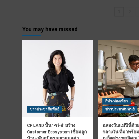
“ภาษี
เค็ม”
Posts
2
1
มา
pagina
แน่
แต่
You may have missed
ไม่
ใช่
เร็วๆ
นี้
กีฬา-ท่องเที่ยว
ข่าวประชาสัมพันธ์
ข่าวประชาสัมพันธ์
CP LAND ปั้น ‘Pri-d’ สร้าง
ฉลองวันแม่ปีนี้ด้วย
Customer Ecosystem เชื่อมลูก
กลางวัน ที่มาพร้อ
บ้าน-พันธมิตร ขยายมูลค่า
ภูเก็ตย่างรสเลิศณ