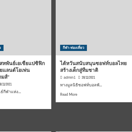
ควัน
โด
ผุด
ศูนย์
ย
ฝึก
ด์
อะ
คา
”
เด
ว
กีฬา-ท่องเที่ยว
มี่
ยา
ต่อย
อด
สหพันธ์เอเชียแปซิฟิก
ไต้หวันสนับสนุนซอฟท์บอลไทย
ทีม
ทยแลนด์โอเพ่น
สร้างเด็กสู่ทีมชาติ
ชาติ
กมส์”
28/11/2021
admin1
8/11/2021
ทางมูลนิธิซอฟท์บอลพั...
กีฬาแห่ง...
Read
Read More
more
d
about
e
ไต้หวัน
ut
สนับ
สนุน
าคม
ซอฟท์
ันธ์