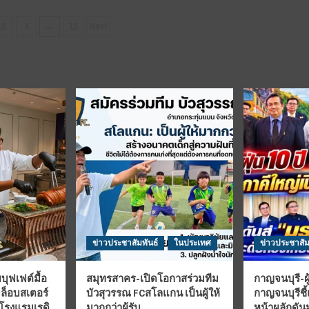
3
4
13
Next
…
tion
ข่าวประชาสัมพันธ์
ในประเทศ
ข่าวประชาสัม
บุฟเฟต์มื้อ
สมุทรสาคร-เปิดโอกาสร่วมทีม
กาญจนบุรี-ผู
มล็อบสเตอร์
บัวสุวรรณ FCสโลแกน เป็นผู้ให้
กาญจนบุรีชี
 โรงแรมเรดิ
มากกว่าผู้รับ
หน้าผลักดั