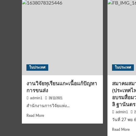
เอเช
คว้า
แปซ
แชมป์
รับ
โบว์ลิ่ง
“ไท
สิงห์
แลน
โปร
โอเ
ทัวร์
มาส
ภูธน
เกมส
บุษป
นิกร
กุล
สุด
ในประเทศ
ในประเทศ
ยอด
เจ๋ง
ครอง
งานวิจัยทุเรียนแกะเนื้อแก้ปัญหา
สมาคมสมาพ
แชมป์
การขนส่ง
(ประเทศไท
โบว์ลิ่ง
อบรมสื่อมว
รายการ
28/11/2021
admin1
“สิงห์
ลิ ฐานันดร
สำนักงานการวิจัยแห่ง...
โปร
2
admin1
เฟส
Read
Read More
วันที่ 27 พย 
ชั่นเนล
more
ไทย
about
Rea
Read More
แลนด์
งาน
mor