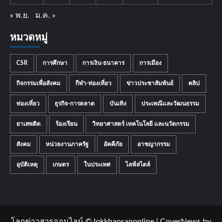
« พ.ย.
ม.ค. »
หมวดหมู่
CSR
การศึกษา
การเงิน-ธนาคาร
การเมือง
กิจกรรมเพื่อสังคม
กีฬา-ท่องเที่ยว
ข่าวประชาสัมพันธ์
คลิป
ท่องเที่ยว
ธุรกิจ-การตลาด
บันเทิง
ประเพณีและวัฒนธรรม
ยาเสพติด
ร้องเรียน
วิทยาศาสตร์ เทคโนโลยี และนวัตกรรม
สังคม
หน่วยงานภาครัฐ
อัคคีภัย
อาชญากรรม
อุบัติเหตุ
เกษตร
ในประเทศ
ไลฟ์สไตล์
โลกข่าวสารออนไลน์ © lokkhaosanonline
|
CoverNews
by