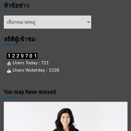
หัวข้อข่าว
ใน
พระบรม
ราชูปถัมภ์
หัวข้อ
จัด
ข่าว
งาน
“มหกรรม
ส่ง
สถิติผูัเข้าชม
เสริม
อาชีพ
คน
พิการ”
Users Today : 721
เพื่อ
Users Yesterday : 1528
สร้าง
โอกาส
และ
ส่ง
You may have missed
เสริม
อาชีพ
คน
พิการ