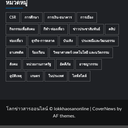
หมวดหมู่
CSR
การศึกษา
การเงิน-ธนาคาร
การเมือง
กิจกรรมเพื่อสังคม
กีฬา-ท่องเที่ยว
ข่าวประชาสัมพันธ์
คลิป
ท่องเที่ยว
ธุรกิจ-การตลาด
บันเทิง
ประเพณีและวัฒนธรรม
ยาเสพติด
ร้องเรียน
วิทยาศาสตร์ เทคโนโลยี และนวัตกรรม
สังคม
หน่วยงานภาครัฐ
อัคคีภัย
อาชญากรรม
อุบัติเหตุ
เกษตร
ในประเทศ
ไลฟ์สไตล์
โลกข่าวสารออนไลน์ © lokkhaosanonline
|
CoverNews
by
AF themes.