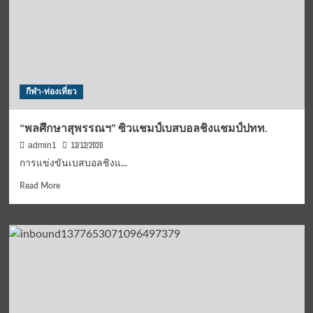
กีฬา-ท่องเที่ยว
“พลศึกษาสุพรรณฯ” ซิวแชมป์เบสบอลชิงแชมป์ปทท.
13/12/2020
admin1
การแข่งขันเบสบอลชิงแ...
Read
Read More
more
about
“พลศึกษา
สุ
พร
รณฯ”
ซิว
แชมป์
เบสบอล