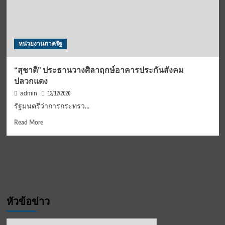
ที่
5
คัด
ทีม
หน่วยงานภาครัฐ
ชาติ
ลุย
ชิง
“สุชาติ” ประธานวางศิลาฤกษ์อาคารประกันสังคม
แชมป์
ปลวกแดง
โลก
2021
13/12/2020
admin
ที่
รัฐมนตรีว่าการกระทรว...
อยุธยา
ปี
Read
Read More
หน้า
more
about
“สุชา
ติ”
ประธาน
วาง
ศิลา
หัวข้อข่าว
ฤกษ์
อาคาร
ประกัน
หัวข้อ