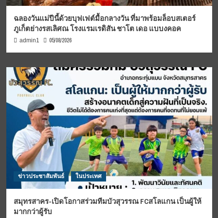
ฉลองวันแม่ปีนี้ด้วยบุฟเฟต์มื้อกลางวัน ที่มาพร้อมล็อบสเตอร์
ภูเก็ตย่างรสเลิศณ โรงแรมเรดิสัน ชาโต เดอ แบบงคอค
05/08/2026
admin1
ข่าวประชาสัมพันธ์
ในประเทศ
สมุทรสาคร-เปิดโอกาสร่วมทีมบัวสุวรรณ FCสโลแกน เป็นผู้ให้
มากกว่าผู้รับ