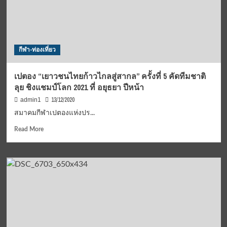
ชิง
แชมป์
ปทท.
กีฬา-ท่องเที่ยว
เปตอง “เยาวชนไทยก้าวไกลสู่สากล” ครั้งที่ 5 คัดทีมชาติ
ลุย ชิงแชมป์โลก 2021 ที่ อยุธยา ปีหน้า
13/12/2020
admin1
สมาคมกีฬาเปตองแห่งปร...
Read
Read More
more
about
เปตอง
“เยาวชน
ไทย
ก้าว
ไกล
สู่
สากล”
ครั้ง