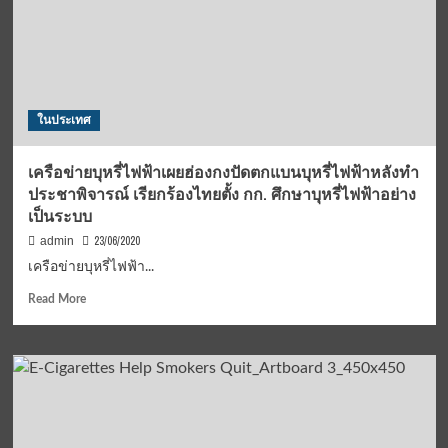
สตาร์ท
อัพ
ไทย
แลนด์
ลีค
2020”
ในประเทศ
–
400
ทีม
เครือข่ายบุหรี่ไฟฟ้าเผยฮ่องกงปัดตกแบนบุหรี่ไฟฟ้าหลังทำ
39
ประชาพิจารณ์ เรียกร้องไทยตั้ง กก. ศึกษาบุหรี่ไฟฟ้าอย่าง
มหาวิทยาลัย
เป็นระบบ
ชิงชัย
18
23/06/2020
admin
–
เครือข่ายบุหรี่ไฟฟ้า...
19
ก.ค.นี้
Read
Read More
more
about
เครือ
ข่าย
บุหรี่
ไฟฟ้า
เผย