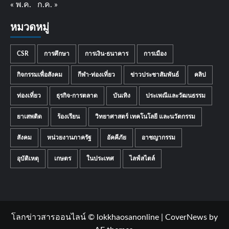
« พ.ค.
ก.ค. »
หมวดหมู่
CSR
การศึกษา
การเงิน-ธนาคาร
การเมือง
กิจกรรมเพื่อสังคม
กีฬา-ท่องเที่ยว
ข่าวประชาสัมพันธ์
คลิป
ท่องเที่ยว
ธุรกิจ-การตลาด
บันเทิง
ประเพณีและวัฒนธรรม
ยาเสพติด
ร้องเรียน
วิทยาศาสตร์ เทคโนโลยี และนวัตกรรม
สังคม
หน่วยงานภาครัฐ
อัคคีภัย
อาชญากรรม
อุบัติเหตุ
เกษตร
ในประเทศ
ไลฟ์สไตล์
โลกข่าวสารออนไลน์ © lokkhaosanonline
|
CoverNews
by