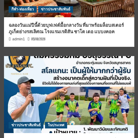
กีฬา-ท่องเที่ยว
ข่าวประชาสัมพันธ์
ฉลองวันแม่ปีนี้ด้วยบุฟเฟต์มื้อกลางวัน ที่มาพร้อมล็อบสเตอร์
ภูเก็ตย่างรสเลิศณ โรงแรมเรดิสัน ชาโต เดอ แบบงคอค
05/08/2026
admin1
ข่าวประชาสัมพันธ์
ในประเทศ