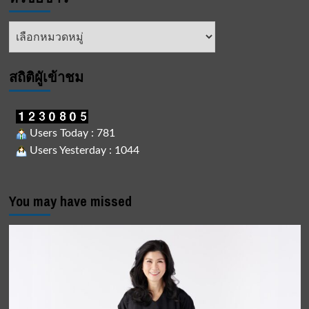
บทบาท
ใหม่
หัวข้อ
เลิก
ข่าว
แอนตี้
บุหรี่
ไฟฟ้า
สถิติผูัเข้าชม
Users Today : 781
Users Yesterday : 1044
You may have missed