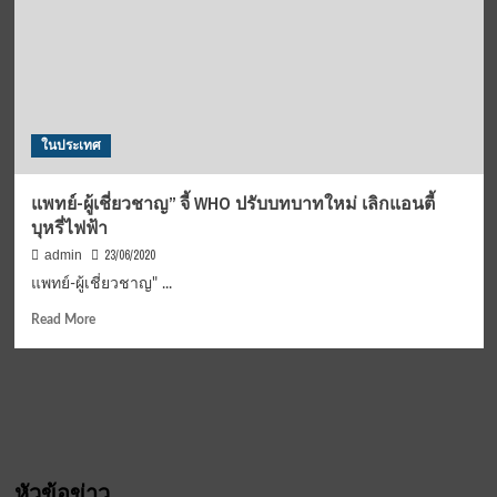
ฮ่องกง
ปัด
ตก
แบน
บุหรี่
ไฟฟ้า
หลัง
ในประเทศ
ทำ
ประชา
พิจารณ์
แพทย์-ผู้เชี่ยวชาญ” จี้ WHO ปรับบทบาทใหม่ เลิกแอนตี้
เรียก
บุหรี่ไฟฟ้า
ร้อง
ไทย
23/06/2020
admin
ตั้ง
แพทย์-ผู้เชี่ยวชาญ" ...
กก.
ศึกษา
Read
Read More
บุหรี่
more
ไฟฟ้า
about
อย่าง
แพทย์-
เป็น
ผู้
ระบบ
เชี่ยวชาญ”
จี้
WHO
หัวข้อข่าว
ปรับ