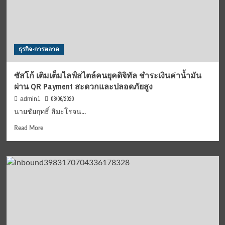
กระทรวง
แรงงาน
ร่วม
กับ
กระทรวง
ธุรกิจ-การตลาด
พม.
ยก
ระดับ
ซัสโก้ เติมเต็มไลฟ์สไตล์คนยุคดิจิทัล ชำระเงินค่าน้ำมัน
การ
ผ่าน QR Payment สะดวกและปลอดภัยสูง
ฝึก
อาชีพ
08/06/2020
admin1
ใหม่
นายชัยฤทธิ์ สิมะโรจน...
หลัง
โค
Read
Read More
วิด-19
more
about
ซัส
โก้
เติม
เต็ม
ไลฟ์
สไตล์
คน
ยุค