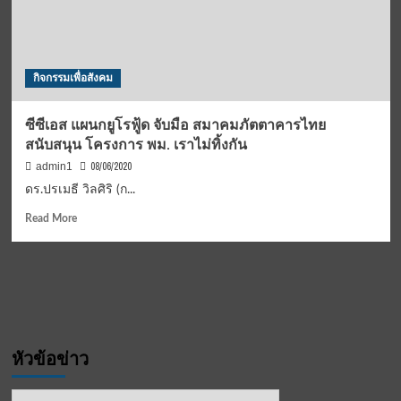
ดิจิทัล
ชำระ
เงิน
ค่าน้ำ
กิจกรรมเพื่อสังคม
มัน
ผ่าน
QR
ซีซีเอส แผนกยูโรฟู้ด จับมือ สมาคมภัตตาคารไทย
Payment
สนับสนุน โครงการ พม. เราไม่ทิ้งกัน
สะดวก
และ
08/06/2020
admin1
ปลอดภัย
ดร.ปรเมธี วิลศิริ (ก...
สูง
Read
Read More
more
about
ซี
ซี
เอส
แผนก
ยู
หัวข้อข่าว
โร
ฟู้ด
จับ
หัวข้อ