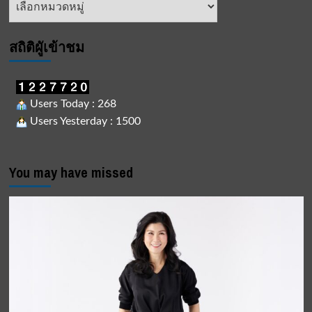
มือ
ข่าว
สมาคม
ภัตตาคาร
ไทย
สถิติผูัเข้าชม
สนับสนุน
โครงการ
พม.
เรา
Users Today : 268
ไม่
Users Yesterday : 1500
ทิ้ง
กัน
You may have missed