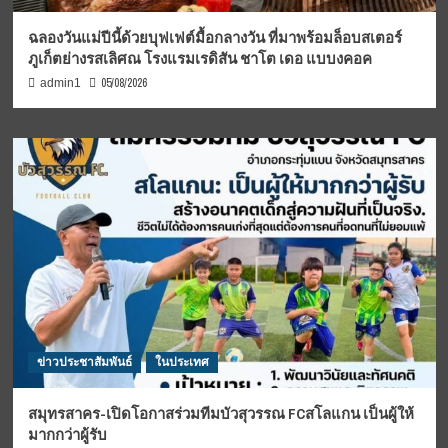
ฉลองวันแม่ปีนี้ด้วยบุฟเฟต์มื้อกลางวัน ที่มาพร้อมล็อบสเตอร์
ภูเก็ตย่างรสเลิศณ โรงแรมเรดิสัน ชาโต เดอ แบบงคอค
05/08/2026
admin1
ข่าวประชาสัมพันธ์
ในประเทศ
สมุทรสาคร-เปิดโอกาสร่วมทีมบัวสุวรรณ FCสโลแกน เป็นผู้ให้
มากกว่าผู้รับ