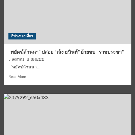
ทรัพยากร
ทาง
ทะเล
อย่าง
ยั่งยืน’
เนื่อง
กีฬา-ท่องเที่ยว
ใน
วัน
ทะเล
“พยัคฆ์ล้านนา” ปล่อย “เล้ง ธนินท์” ย้ายซบ “ราชประชา”
โลก
08/06/2020
admin1
"พยัคฆ์ล้านนา...
Read
Read More
more
about
“พยัคฆ์
ล้าน
นา”
ปล่อย
“เล้ง
ธนิ
นท์”
ย้าย