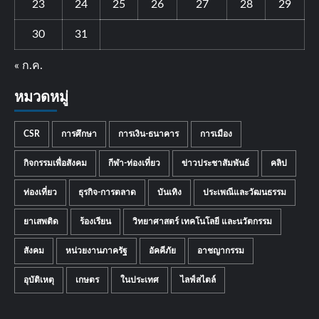
23
24
25
26
27
28
29
30
31
« ก.ค.
หมวดหมู่
CSR
การศึกษา
การเงิน-ธนาคาร
การเมือง
กิจกรรมเพื่อสังคม
กีฬา-ท่องเที่ยว
ข่าวประชาสัมพันธ์
คลิป
ท่องเที่ยว
ธุรกิจ-การตลาด
บันเทิง
ประเพณีและวัฒนธรรม
ยาเสพติด
ร้องเรียน
วิทยาศาสตร์ เทคโนโลยี และนวัตกรรม
สังคม
หน่วยงานภาครัฐ
อัคคีภัย
อาชญากรรม
อุบัติเหตุ
เกษตร
ในประเทศ
ไลฟ์สไตล์