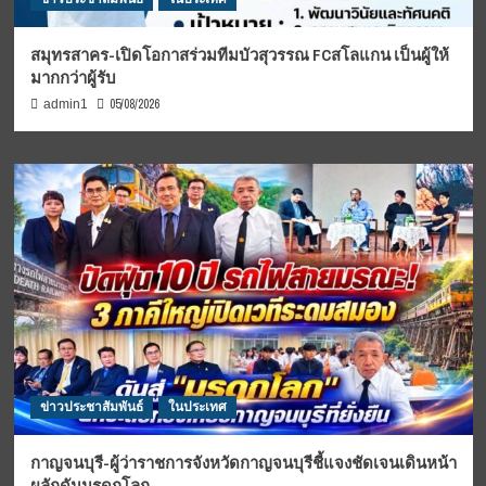
สมุทรสาคร-เปิดโอกาสร่วมทีมบัวสุวรรณ FCสโลแกน เป็นผู้ให้
มากกว่าผู้รับ
05/08/2026
admin1
ข่าวประชาสัมพันธ์
ในประเทศ
กาญจนบุรี-ผู้ว่าราชการจังหวัดกาญจนบุรีชี้แจงชัดเจนเดินหน้า
ผลักดันมรดกโลก