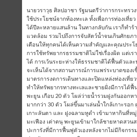
นายวราวุธ ศิลปอาชา รัฐมนตรีว่าการกระทรวงท
ใช้ประโยชน์จากท้องทะเล ทั้งเพื่อการท่องเที
ได้ปีละหลายแสนล้าน ในทางกลับกัน เราก็ทำร้าย
แวดล้อม รวมไปถึงการจับสัตว์น้ำจนเกินศักยภา
เตือนให้ทุกคนได้เห็นความสำคัญและคุณประ
การใช้ทรัพยากรธรรมชาติไม่ใช่เรื่องผิด แต่เ
ได้ การเว้นระยะห่างให้ธรรมชาติได้ฟื้นตัวแ
จะเห็นได้จากสถานการณ์การแพร่ระบาดของเชื้
มาตรการงดการเดินทางและปิดแหล่งท่องเที่ยวท
ทำให้ทรัพยากรทางทะเลและชายฝั่งมีการได้ฟื้น
พะยูน เกือบ 20 ตัว โผล่ว่ายน้ำรวมฝูงกันออกห
มากกว่า 30 ตัว โผล่ขึ้นมาเล่นน้ำใกล้เกาะร
เกาะลันตา และ ฝูงฉลามหูดำ เข้ามาหากินที่หมู
มะเฟือง เต่าตนุ พะยูนเข้ามาใกล้ชายหาดสวนส
ปะการังที่มีการฟื้นฟูตัวเองหลังจากไม่มีกิจกรร