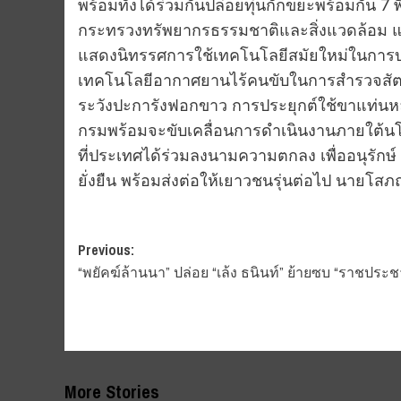
พร้อมทั้งได้ร่วมกันปล่อยทุ่นกักขยะพร้อมกัน 7
กระทรวงทรัพยากรธรรมชาติและสิ่งแวดล้อม และ
แสดงนิทรรศการใช้เทคโนโลยีสมัยใหม่ในการบร
เทคโนโลยีอากาศยานไร้คนขับในการสำรวจสัต
ระวังปะการังฟอกขาว การประยุกต์ใช้ขาแท่นหลุมผ
กรมพร้อมจะขับเคลื่อนการดำเนินงานภายใต้น
ที่ประเทศได้ร่วมลงนามความตกลง เพื่ออนุรักษ์
ยั่งยืน พร้อมส่งต่อให้เยาวชนรุ่นต่อไป นายโสภ
Post
Previous:
“พยัคฆ์ล้านนา” ปล่อย “เล้ง ธนินท์” ย้ายซบ “ราชประช
navigation
More Stories