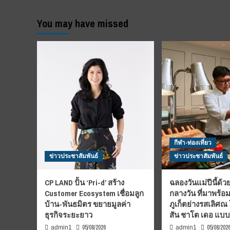
You may have missed
กีฬา-ท่องเที่ยว
ข่าวประชาสัมพันธ์
ข่าวประชาสัมพันธ์
CP LAND ปั้น ‘Pri-d’ สร้าง
ฉลองวันแม่ปีนี้ด้วย
Customer Ecosystem เชื่อมลูก
กลางวัน ที่มาพร้อ
บ้าน-พันธมิตร ขยายมูลค่า
ภูเก็ตย่างรสเลิศณ
ธุรกิจระยะยาว
สัน ชาโต เดอ แบ
05/08/2026
05/08/202
admin1
admin1