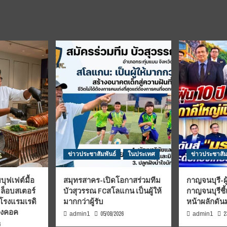
ข่าวประชาสัมพันธ์
ในประเทศ
ข่าวประชาสัม
บุฟเฟต์มื้อ
สมุทรสาคร-เปิดโอกาสร่วมทีม
กาญจนบุรี-ผู
มล็อบสเตอร์
บัวสุวรรณ FCสโลแกน เป็นผู้ให้
กาญจนบุรีชี
 โรงแรมเรดิ
มากกว่าผู้รับ
หน้าผลักดั
บงคอค
05/08/2026
2
admin1
admin1
6