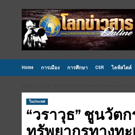
Skip
to
content
Home
CSR
การเมือง
การศึกษา
ไลฟ์สไตล์
HOME
“วราวุธ” ชูนวัตกรรม ‘จัดการทรัพยากรทางทะเลอย่างยั่
ในประเทศ
“วราวุธ” ชูนวัตก
ทรัพยากรทางทะเลอ