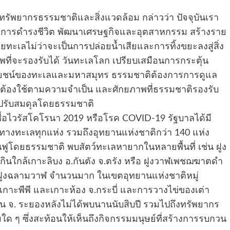
รัพยากรธรรมชาติและสิ่งแวดล้อม กล่าวว่า ปัจจุบันเรา
่ยว การดำรงชีวิต พัฒนาเศรษฐกิจและอุตสาหกรรม สร้างราย
ทะเลไม่ว่าจะเป็นการปล่อยน้ำเสียและการทิ้งขยะลงสู่สิ่ง
พที่จะรองรับได้ วันทะเลโลก เปรียบเสมือนการกระตุ้น
โยชน์ของทะเลและมหาสมุทร ธรรมชาติต้องการการดูแล
ราต้องใช้ตามความจำเป็น และศักยภาพที่ธรรมชาติรองรับ
ละปรับสมดุลโดยธรรมชาติ
อไวรัสโคโรนา 2019 หรือโรค COVID-19 รัฐบาลได้มี
างทะเลทุกแห่ง รวมถึงอุทยานแห่งชาติกว่า 140 แห่ง
ฟูโดยธรรมชาติ พบสัตว์ทะเลหายากในหลายพื้นที่ เช่น ฝูง
ากินใกล้เกาะลิบง อ.กันตัง จ.ตรัง หรือ ฝูงวาฬเพชฌฆาตดำ
อก ฝูงฉลามวาฬ จำนวนมาก ในเขตอุทยานแห่งชาติหมู่
่เกาะพีพี และเกาะห้อง จ.กระบี่ และการวางไข่ของเต่า
น จ. ระยองหลังไม่ได้พบนานนับสิบปี รวมไปถึงทรัพยากร
มใด ๆ ซึ่งสะท้อนให้เห็นถึงกิจกรรมมนุษย์ที่สร้างการรบกวน