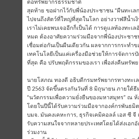
ต่อทรัพยากรธรรมชาติ
สุดท้าย ขอฝากไว้กับพี่น้องประชาชน “ผืนทะเลกว
ไปจนถึงสัตว์ที่ใหญ่ที่สุดในโลก อย่างวาฬสีน้ำเงิน
เราไม่เคยพบเจออีกก็เป็นได้ การดูแลท้องทะเลอั
หมด ต้องอาศัยความร่วมมือจากพี่น้องประชาช
เชื่อมต่อกันเป็นผืนเดียวกัน ผลจากการกระทำ
เทคโนโลยีเป็นแค่เครื่องมือช่วยให้การจัดการปัญ
ที่สุด คือ ปรับพฤติกรรมของเรา เพื่อส่งคืนทรั
นายโสภณ ทองดี อธิบดีกรมทรัพยากรทางทะเลแล
ปี 2563 จัดขึ้นตรงกันวันที่ 8 มิถุนายน ภายใต้
“นวัตกรรมเพื่อความยั่งยืนของมหาสมุทร” ณ ห้อ
โดยในปีนี้ได้รับความร่วมมือจากองค์กรพันธม
บมจ. มันคงเคหะการ, ธุรกิจเคมิคอลล์ เอส ซี จี 
รับความสนใจจากหลายประเทศโดยได้ส่งเอกอัค
ร่วมงาน