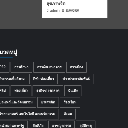
สุขภาพจิต
23/07/2026
admin
มวดหมู่
CSR
การศึกษา
การเงิน-ธนาคาร
การเมือง
กิจกรรมเพื่อสังคม
กีฬา-ท่องเที่ยว
ข่าวประชาสัมพันธ์
คลิป
ท่องเที่ยว
ธุรกิจ-การตลาด
บันเทิง
ประเพณีและวัฒนธรรม
ยาเสพติด
ร้องเรียน
วิทยาศาสตร์ เทคโนโลยี และนวัตกรรม
สังคม
หน่วยงานภาครัฐ
อัคคีภัย
อาชญากรรม
อุบัติเหตุ