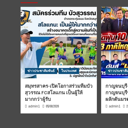
ข่าวประชาสัมพันธ์
ในประเทศ
ข่าวประชาสัม
สมุทรสาคร-เปิดโอกาสร่วมทีมบัว
กาญจนบุรี-
สุวรรณ FCสโลแกน เป็นผู้ให้
กาญจนบุรี
มากกว่าผู้รับ
ผลักดันม
05/08/2026
2
admin1
admin1