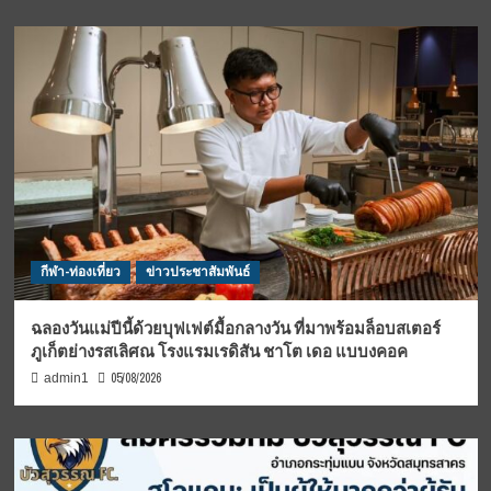
กีฬา-ท่องเที่ยว
ข่าวประชาสัมพันธ์
ฉลองวันแม่ปีนี้ด้วยบุฟเฟต์มื้อกลางวัน ที่มาพร้อมล็อบสเตอร์
ภูเก็ตย่างรสเลิศณ โรงแรมเรดิสัน ชาโต เดอ แบบงคอค
05/08/2026
admin1