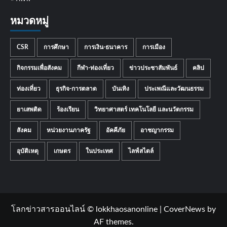
หมวดหมู่
CSR
การศึกษา
การเงิน-ธนาคาร
การเมือง
กิจกรรมเพื่อสังคม
กีฬา-ท่องเที่ยว
ข่าวประชาสัมพันธ์
คลิป
ท่องเที่ยว
ธุรกิจ-การตลาด
บันเทิง
ประเพณีและวัฒนธรรม
ยาเสพติด
ร้องเรียน
วิทยาศาสตร์ เทคโนโลยี และนวัตกรรม
สังคม
หน่วยงานภาครัฐ
อัคคีภัย
อาชญากรรม
อุบัติเหตุ
เกษตร
ในประเทศ
ไลฟ์สไตล์
โลกข่าวสารออนไลน์ © lokkhaosanonline
|
CoverNews
by
AF themes.