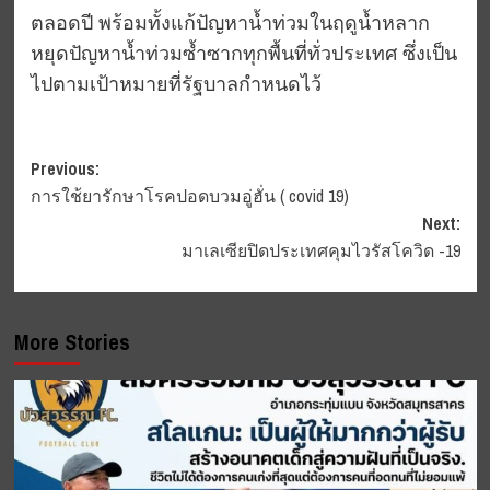
ตลอดปี พร้อมทั้งแก้ปัญหาน้ำท่วมในฤดูน้ำหลาก
หยุดปัญหาน้ำท่วมซ้ำซากทุกพื้นที่ทั่วประเทศ ซึ่งเป็น
ไปตามเป้าหมายที่รัฐบาลกำหนดไว้
Post
Previous:
การใช้ยารักษาโรคปอดบวมอู่ฮั่น ( covid 19)
navigation
Next:
มาเลเซียปิดประเทศคุมไวรัสโควิด -19
More Stories