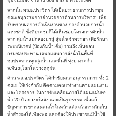
ชุมชนเมือง จำนวน 668 อำเภอ ทั่วประเทศ
จากนั้น พล.อ.ประวิตร ได้เป็นประธานการประชุม
คณะอนุกรรมการอำนวยการด้านการบริหารฯ เพื่อ
รับทราบผลการดำเนินงานของ กองอำนวยการน้ำ
แห่งชาติ ซึ่งที่ประชุมก็ได้เห็นชอบโครงการผันน้ำ
จาก ลุ่มน้ำแม่กลองมาสู่ ลุ่มน้ำเจ้าพระยา เพื่อรักษา
ระบบนิเวศน์ (ป้องกันน้ำเค็ม) รวมถึงเห็นชอบ
กรมชลประทาน เสนอแผนการส่งน้ำในพื้นที่
ชลประทานทุกลุ่มน้ำ และพื้นที่ ทุ่งบางระกำ
จ.พิษณุโลกในช่วงฤดูฝน
ด้าน พล.อ.ประวิตร ได้กำชับคณะอนุกรรมการ ทั้ง 2
คณะ ให้เร่งกำกับ ติดตามคณะทำงานตามแผนงาน
และโครงการ ในการขับเคลื่อนภายใต้แผนแม่บทฯ
น้ำ 20 ปี อย่างจริงจัง และเป็นรูปธรรม เพื่อแก้
ปัญหาการขาดแคลนน้ำในหน้าแล้ง เน้นการกักเก็บ
น้ำสำรองให้เพียงพอ และต้องให้ประชาชนมีน้ำใช้