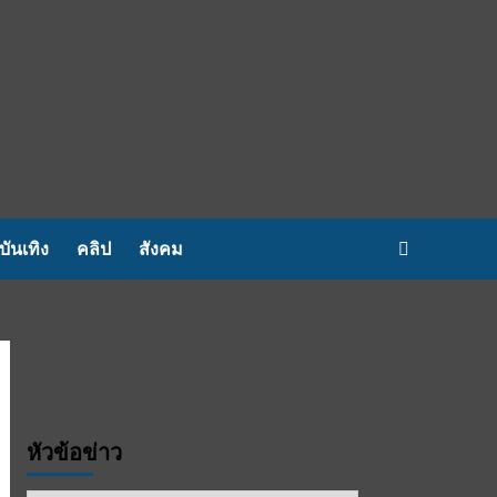
บันเทิง
คลิป
สังคม
หัวข้อข่าว