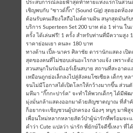
ประสบการณ์ลอยฟ้าสุดท้าทายแห่งแรกในสวนสนุ
เชิญพบกับ “ซาวด์กิ๊ก” (Sound Gig) สุดยอดห้อ
ต้อนรับคนเสียงใสถือไมค์ตามฝัน สนุกสุดมันกั
บริการ Superteen Set 200 บาท ต่อ 1 ท่าน ใ
ครั้ง ได้เล่นฟรี! 1 ครั้ง สำหรับท่านที่มีความสู
ราคาย่อมเยา คนละ 180 บาท
ทางด้าน เปิ้ล-นาคร ศิลาชัย ดารานักแสดง เปิดเ
สุดของคนที่ไม่ชอบเล่นอะไรกลางแจ้ง เพราะต้อง
สวนสนุกในร่มมีแอร์เย็นสบาย สถานที่สะอาดแล
เหมือนถูกย่อเล็กลงไปสู่สังคมโซเซียล เด็กๆ 
จนไม่มีโอกาสได้เปิดโลกให้กว้างมากขึ้น ส่วนต
มหึมา “กิ๊กกะปาร์ค” จะทำให้พวกเด็กๆ ได้มีพ
มุ่งมั่นกล้าแสดงออกมาด้วยสัญชาตญาณ ที่สำค
ก็อยากจะเชิญชวนผู้ปกครอง น้องๆ หนูๆ มาพิสูจ
เพื่อนใหม่หลากหลายสัตว์ป่าผู้น่ารักที่พร้อมจ
คำว่า Cute แปลว่า น่ารัก พี่ยักษ์ใจดีขี้เหงา ท