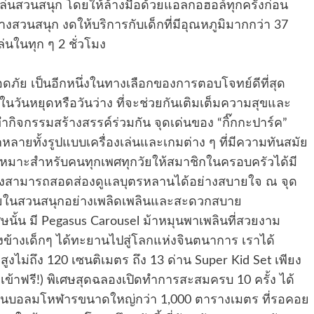
าเล่นสวนสนุก โดยให้ล้างมือด้วยแอลกอฮอล์ทุกครั้งก่อน
ทางสวนสนุก งดให้บริการกับเด็กที่มีอุณหภูมิมากกว่า 37
นในทุก ๆ 2 ชั่วโมง
ดภัย เป็นอีกหนึ่งในทางเลือกของการตอบโจทย์ดีที่สุด
นวันหยุดหรือวันว่าง ที่จะช่วยกันเติมเต็มความสุขและ
กิจกรรมสร้างสรรค์ร่วมกัน จุดเด่นของ “กิ๊กกะปาร์ค”
ลายทั้งรูปแบบเครื่องเล่นและเกมต่าง ๆ ที่มีความทันสมัย
 เหมาะสำหรับคนทุกเพศทุกวัยให้สมาชิกในครอบครัวได้มี
ครองสามารถสอดส่องดูแลบุตรหลานได้อย่างสบายใจ ณ จุด
ภายในสวนสนุกอย่างเพลิดเพลินและสะดวกสบาย
ษนั้น มี Pegasus Carousel ม้าหมุนพาเพลินที่สวยงาม
ียงข้างเด็กๆ ได้ทะยานไปสู่โลกแห่งจินตนาการ เราได้
สูงไม่ถึง 120 เซนติเมตร ถึง 13 ด่าน Super Kid Set เพียง
งเข้าฟรี!) พิเศษสุดฉลองเปิดทำการสะสมครบ 10 ครั้ง ได้
 บ้านบอลมโหฬารขนาดใหญ่กว่า 1,000 ตารางเมตร ที่รอคอย