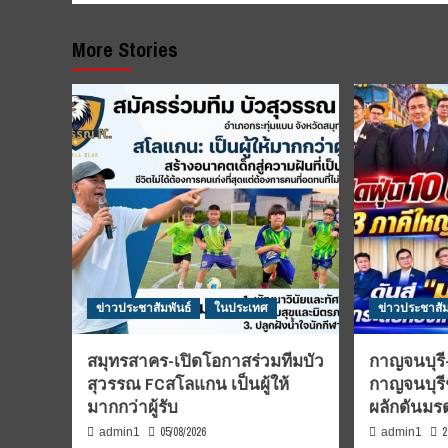
More Stories
ข่าวประชาสัมพันธ์
ในประเทศ
ข่าวประชาสัม
สมุทรสาคร-เปิดโอกาสร่วมทีมบัว
กาญจนบุรี-
สุวรรณ FCสโลแกน เป็นผู้ให้
กาญจนบุรี
มากกว่าผู้รับ
ผลักดันม
05/08/2026
2
admin1
admin1