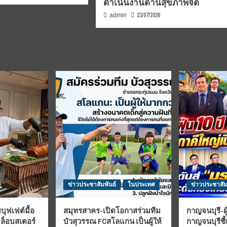
ดำเนินงานด้านสุขภาพจิต
23/07/2026
admin
ข่าวประชาสัมพันธ์
ในประเทศ
ข่าวประชาสัม
บุฟเฟต์มื้อ
สมุทรสาคร-เปิดโอกาสร่วมทีม
กาญจนบุรี-ผู
มล็อบสเตอร์
บัวสุวรรณ FCสโลแกน เป็นผู้ให้
กาญจนบุรีชี