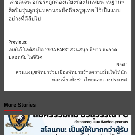
ได้ชัดเจน อักขระถูกต้องเสียงร้องไม่เพี้ยน ในฐานะ
ศิลปินรุ่นลูกรุ่นหลานจะยึดถือครูสุเทพ ไว้เป็นแบบ
อย่างที่ดีสืบไป
Post
Previous:
เทสโก้ โลตัส เปิด “GIGA PARK” สวนสนุก สีขาว สะอาด
navigation
ปลอดภัย ไฮจีนิค
Next:
สวนนงนุชพัทยาร่วมเมืองพัทยาสร้างความมั่นใจให้นัก
ท่องเที่ยวทั้งชาวไทยและต่างประเทศ
More Stories