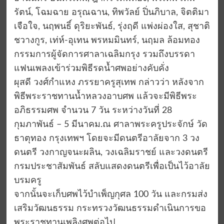
รัตน์, โฉมฉาย อรุณฉาน, ทิพวัลย์ ปิ่นภิบาล, จิตติมา
เจือใจ, นฤพนธิ์ ดุริยะพันธ์, รุ่งฤดี แพ่งผ่องใส, สุชาติ
ชวางกูร, เท่ห์-อุเทน พรหมมินทร์, นฤมล ล้อมทอง
กรรมการผู้จัดการศาลาเฉลิมกรุง รวมถึงบรรดา
แฟนเพลงเข้าร่วมพิธีรดน้ำศพอย่างคับคั่ง
ผุสดี วงศ์กำแหง ภรรยาครูสุเทพ กล่าวว่า หลังจาก
พิธีพระราชทานน้ำหลวงอาบศพ แล้วจะมีพิธีพระ
อภิธรรมศพ จำนวน 7 วัน ระหว่างวันที่ 28
กุมภาพันธ์ – 5 มีนาคม.ณ ศาลาพระครูประจักษ์ วัด
ธาตุทอง กรุงเทพฯ โดยจะมีดนตรีอาลัยจาก 3 วง
ดนตรี วงกาญจนะผลิน, วงเฉลิมราชย์ และวงดนตรี
กรมประชาสัมพันธ์ สลับแสดงดนตรีเพื่อเป็นไว้อาลัย
บรมครู
จากนั้นจะเก็บศพไว้บำเพ็ญกุศล 100 วัน และกรมส่ง
เสริมวัฒนธรรม กระทรวงวัฒนธรรมดำเนินการขอ
พระราชทานเพลิงศพต่อไป