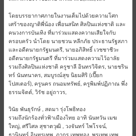
โดยบรรยากาศภายในงานเต็มไปด้วยความโศก
เศร้าของญาติพี่น้อง เพื่อนสนิท ศิลปินแห่งชาติ และ
คนวงการบันเทิง ที่มาร่วมแสดงความเสียใจกับ
ครอบครัว นำโดย นายชวน หลีกภัย ประธานรัฐสภา
และอดีตนายกรัฐมนตรี, นายอภิสิทธิ์ เวชชาชีวะ
อดีตนายกรัฐมนตรี ที่มาร่วมแสดงความไว้อาลัย
รวมถึงศิลปินแห่งชาติ ครูชาลี อินทรวิจิตร, นายชริน
ทร์ นันทนาคร, สมบูรณ์สุข นิยมศิริ (เปี๊ยก
โปสเตอร์), ครูนคร ถนอมทรัพย์, ครูพิมพ์ปฏิภาณ พึ่ง
ธรรมจิตต์, วิรัช อยู่ถาวร,
วินัย พันธุรักษ์ , สดมา รุ่งโพธิทอง
รวมถึงนักร้องทั่วฟ้าเมืองไทย อาทิ นันทวัน เมฆ
ใหญ่, ศรีไศล สุชาตวุฒิ , วงจันทร์ ไพโรจน์,
ธานินทร์ อินทรเทพ, ฎากร เทพทอง, พรเทพ เทพ