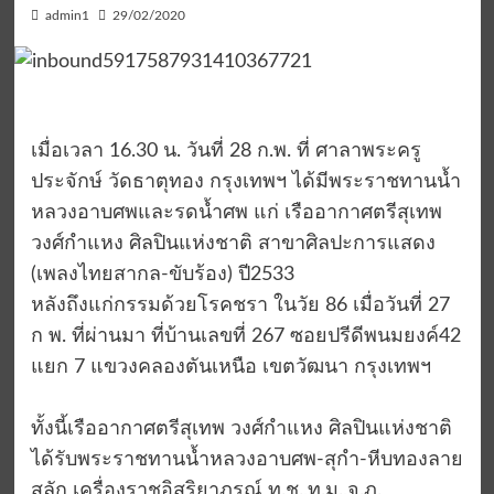
admin1
29/02/2020
เมื่อเวลา 16.30 น. วันที่ 28 ก.พ. ที่ ศาลาพระครู
ประจักษ์ วัดธาตุทอง กรุงเทพฯ ได้มีพระราชทานน้ำ
หลวงอาบศพและรดน้ำศพ แก่ เรืออากาศตรีสุเทพ
วงศ์กำแหง ศิลปินแห่งชาติ สาขาศิลปะการแสดง
(เพลงไทยสากล-ขับร้อง) ปี2533
หลังถึงแก่กรรมด้วยโรคชรา ในวัย 86 เมื่อวันที่ 27
ก พ. ที่ผ่านมา ที่บ้านเลขที่ 267 ซอยปรีดีพนมยงค์42
แยก 7 แขวงคลองตันเหนือ เขตวัฒนา กรุงเทพฯ
ทั้งนี้เรืออากาศตรีสุเทพ วงศ์กำแหง ศิลปินแห่งชาติ
ได้รับพระราชทานน้ำหลวงอาบศพ-สุกำ-หีบทองลาย
สลัก เครื่องราชอิสริยาภรณ์ ท.ช.,ท.ม.,จ.ภ.