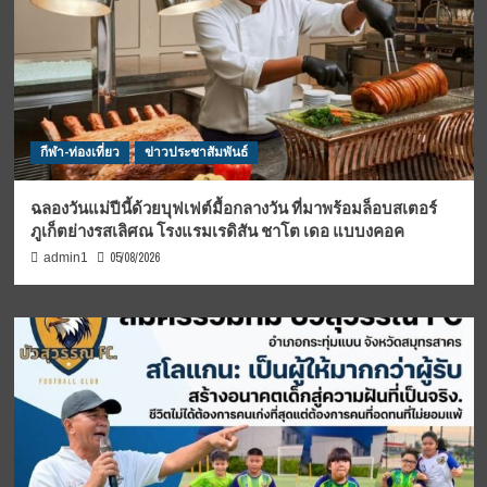
กีฬา-ท่องเที่ยว
ข่าวประชาสัมพันธ์
ฉลองวันแม่ปีนี้ด้วยบุฟเฟต์มื้อกลางวัน ที่มาพร้อมล็อบสเตอร์
ภูเก็ตย่างรสเลิศณ โรงแรมเรดิสัน ชาโต เดอ แบบงคอค
05/08/2026
admin1