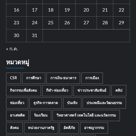
16
17
18
19
20
21
22
23
24
25
26
27
28
29
30
31
« ก.ค.
หมวดหมู่
CSR
การศึกษา
การเงิน-ธนาคาร
การเมือง
กิจกรรมเพื่อสังคม
กีฬา-ท่องเที่ยว
ข่าวประชาสัมพันธ์
คลิป
ท่องเที่ยว
ธุรกิจ-การตลาด
บันเทิง
ประเพณีและวัฒนธรรม
ยาเสพติด
ร้องเรียน
วิทยาศาสตร์ เทคโนโลยี และนวัตกรรม
สังคม
หน่วยงานภาครัฐ
อัคคีภัย
อาชญากรรม