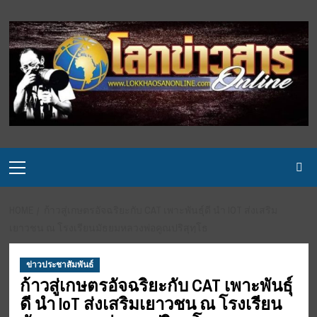
Skip
to
content
Primary
Menu
HOME
ก้าวสู่เกษตรอัจฉริยะกับ CAT เพาะพันธุ์ดี นำ IOT ส่งเสริม
เยาวชน ณ โรงเรียนมัธยมหลวงพ่อคูณปริสุทฺโธ
ข่าวประชาสัมพันธ์
ก้าวสู่เกษตรอัจฉริยะกับ CAT เพาะพันธุ์
ดี นำ IoT ส่งเสริมเยาวชน ณ โรงเรียน