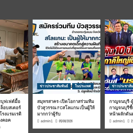
ข่าวประชาสัมพันธ์
ในประเทศ
ข่าวประชาสัม
บุฟเฟต์มื้อ
สมุทรสาคร-เปิดโอกาสร่วมทีม
กาญจนบุรี-ผู
มล็อบสเตอร์
บัวสุวรรณ FCสโลแกน เป็นผู้ให้
กาญจนบุรีชี
 โรงแรมเรดิ
มากกว่าผู้รับ
หน้าผลักดั
บงคอค
05/08/2026
2
admin1
admin1
6