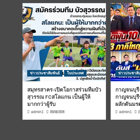
ข่าวประชาสัมพันธ์
ในประเทศ
ข่าวประชาสัม
สมุทรสาคร-เปิดโอกาสร่วมทีมบัว
กาญจนบุรี-
สุวรรณ FCสโลแกน เป็นผู้ให้
กาญจนบุรี
มากกว่าผู้รับ
ผลักดันม
05/08/2026
2
admin1
admin1