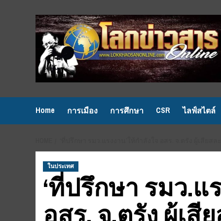
Skip
to
content
Home
CSR
การเมือง
การศึกษา
ไลฟ์สไตล์
HOME
‘ที่ปรึกษา รมว.แรงงาน’ให้กำลังใจ อสร. จ.ตรัง ผู้เสีย
ในประเทศ
‘ที่ปรึกษา รมว.แ
อสร. จ.ตรัง ผู้เ