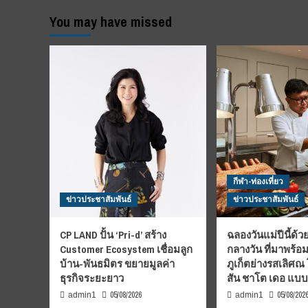
You may have missed
กีฬา-ท่องเที่ยว
ข่าวประชาสัมพันธ์
ข่าวประชาสัมพันธ์
CP LAND ปั้น ‘Pri-d’ สร้าง
ฉลองวันแม่ปีนี้ด้วย
Customer Ecosystem เชื่อมลูก
กลางวัน ที่มาพร้อ
บ้าน-พันธมิตร ขยายมูลค่า
ภูเก็ตย่างรสเลิศณ
ธุรกิจระยะยาว
สัน ชาโต เดอ แบ
05/08/2026
05/08/202
admin1
admin1