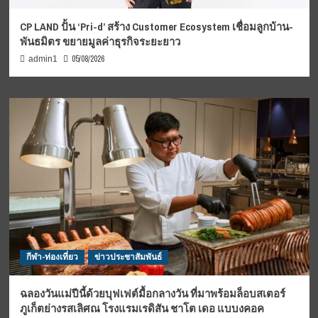
CP LAND ปั้น ‘Pri-d’ สร้าง Customer Ecosystem เชื่อมลูกบ้าน-
พันธมิตร ขยายมูลค่าธุรกิจระยะยาว
05/08/2026
admin1
กีฬา-ท่องเที่ยว
ข่าวประชาสัมพันธ์
ฉลองวันแม่ปีนี้ด้วยบุฟเฟต์มื้อกลางวัน ที่มาพร้อมล็อบสเตอร์
ภูเก็ตย่างรสเลิศณ โรงแรมเรดิสัน ชาโต เดอ แบบงคอค