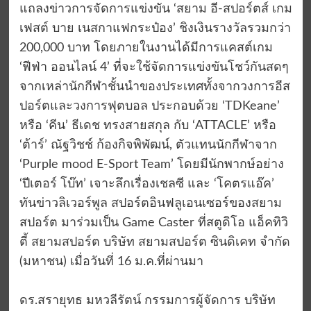
แถลงข่าวการจัดการแข่งขัน ‘สยาม อี-สปอร์ตส์ เกม
เฟสต์ บาย เนสกาแฟกระป๋อง’ ชิงเงินรางวัลรวมกว่า
200,000 บาท โดยภายในงานได้มีการแคสต์เกม
‘ฟีฟ่า ออนไลน์ 4’ ที่จะใช้จัดการแข่งขันโชว์กันสดๆ
จากเหล่านักกีฬาชั้นนำของประเทศทั้งจากวงการอีส
ปอร์ตและวงการฟุตบอล ประกอบด้วย ‘TDKeane’
หรือ ‘คีน’ ธีเดช ทรงสายสกุล กับ ‘ATTACLE’ หรือ
‘ต้าร์’ ณัฐวิชช์ ก้องกิจพิพัฒน์, ตัวแทนนักกีฬาจาก
‘Purple mood E-Sport Team’ โดยมีนักพากษ์อย่าง
‘ปีเตอร์ โบ๊ท’ เจาะลึกเรื่องเชลซี และ ‘โคตรแอ๊ค’
ทันข่าวลิเวอร์พูล สปอร์ตอินฟลูเอนเซอร์ของสยาม
สปอร์ต มาร่วมเป็น Game Caster ที่สตูดิโอ แอ็คทิวิ
ตี้ สยามสปอร์ต บริษัท สยามสปอร์ต ซินดิเคท จำกัด
(มหาชน) เมื่อวันที่ 16 ม.ค.ที่ผ่านมา
ดร.สรายุทธ มหวลีรัตน์ กรรมการผู้จัดการ บริษัท