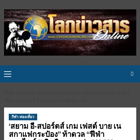
Skip
to
content
Primary
Menu
HOME
‘สยาม อี-สปอร์ตส์ เกม เฟสต์ บาย เนสกาแฟกระป๋อง” ท้าดวล
“ฟีฟ่า ออนไลน์ 4’ ชิงเงินรวมกว่า 200,000 บาท
กีฬา-ท่องเที่ยว
‘สยาม อี-สปอร์ตส์ เกม เฟสต์ บาย เน
สกาแฟกระป๋อง” ท้าดวล “ฟีฟ่า