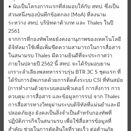
• นับเป็นโครงการแรกที่ส่งมอบให้กับ สทป. ซึ่งเป็น
ส่วนหนึ่งของบันทึกข้อตกลง (MoA) ที่ลงนาม
ระหว่าง สทป. บริษัทดาต้าเกท และ Thales ในปี
2561
จากการที่กองทัพไทยยังคงอานุภาพของเทคโนโลยี
ดิจิทัลมาใช้เพื่อเพิ่มขีดความสามารถในการสื่อสาร
ในสนามรบ Thales มีความยินดีที่จะประกาศว่า
ภายในปลายปี 2562 นี้ สทป. จะได้รับมอบยาน
เกราะลำเลียงพลทหารราบรุ่น BTR 3C S ชุดแรก ที่
ได้รับการอัพเกรดด้วยการติดตั้งระบบ C5I ที่ทันสมัย
(การทำงานด้วยระบบคอมพิวเตอร์ การสั่งการ การ
ควบคุม การสื่อสาร และข้อมูลการรบ) จาก Thales
การสื่อสารทางวิทยุผ่านระบบดิจิทัลที่แม่นยำและมี
ปลอดภัยสูง ยังคงเป็นสิ่งจำเป็นสำหรับกองทัพที่
ปฏิบัติภารกิจในสนามรบ เพื่อใช้สื่อสารข้อมูลที่
สำคัญ ช่วยในการตัดสินใจที่รวดเร็ว ต่อต้านภัย