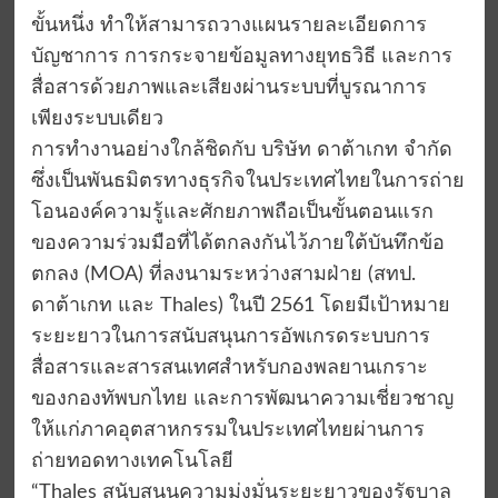
ขั้นหนึ่ง ทำให้สามารถวางแผนรายละเอียดการ
บัญชาการ การกระจายข้อมูลทางยุทธวิธี และการ
สื่อสารด้วยภาพและเสียงผ่านระบบที่บูรณาการ
เพียงระบบเดียว
การทำงานอย่างใกล้ชิดกับ บริษัท ดาต้าเกท จำกัด
ซึ่งเป็นพันธมิตรทางธุรกิจในประเทศไทยในการถ่าย
โอนองค์ความรู้และศักยภาพถือเป็นขั้นตอนแรก
ของความร่วมมือที่ได้ตกลงกันไว้ภายใต้บันทึกข้อ
ตกลง (MOA) ที่ลงนามระหว่างสามฝ่าย (สทป.
ดาต้าเกท และ Thales) ในปี 2561 โดยมีเป้าหมาย
ระยะยาวในการสนับสนุนการอัพเกรดระบบการ
สื่อสารและสารสนเทศสำหรับกองพลยานเกราะ
ของกองทัพบกไทย และการพัฒนาความเชี่ยวชาญ
ให้แก่ภาคอุตสาหกรรมในประเทศไทยผ่านการ
ถ่ายทอดทางเทคโนโลยี
“Thales สนับสนุนความมุ่งมั่นระยะยาวของรัฐบาล