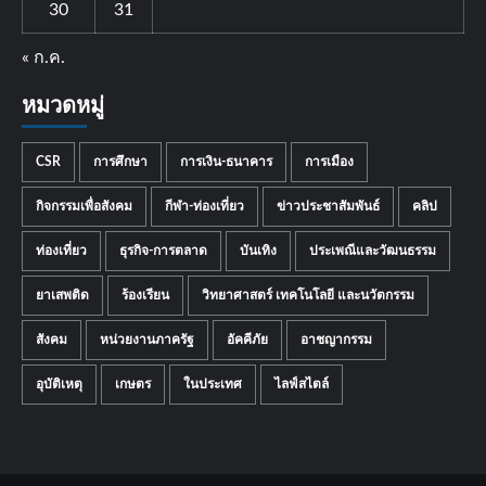
30
31
« ก.ค.
หมวดหมู่
CSR
การศึกษา
การเงิน-ธนาคาร
การเมือง
กิจกรรมเพื่อสังคม
กีฬา-ท่องเที่ยว
ข่าวประชาสัมพันธ์
คลิป
ท่องเที่ยว
ธุรกิจ-การตลาด
บันเทิง
ประเพณีและวัฒนธรรม
ยาเสพติด
ร้องเรียน
วิทยาศาสตร์ เทคโนโลยี และนวัตกรรม
สังคม
หน่วยงานภาครัฐ
อัคคีภัย
อาชญากรรม
อุบัติเหตุ
เกษตร
ในประเทศ
ไลฟ์สไตล์