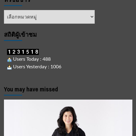
หัวข้อ
ข่าว
สถิติผูัเข้าชม
Users Today : 488
Users Yesterday : 1006
You may have missed