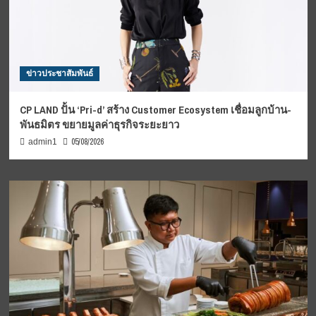
ข่าวประชาสัมพันธ์
CP LAND ปั้น ‘Pri-d’ สร้าง Customer Ecosystem เชื่อมลูกบ้าน-
พันธมิตร ขยายมูลค่าธุรกิจระยะยาว
05/08/2026
admin1