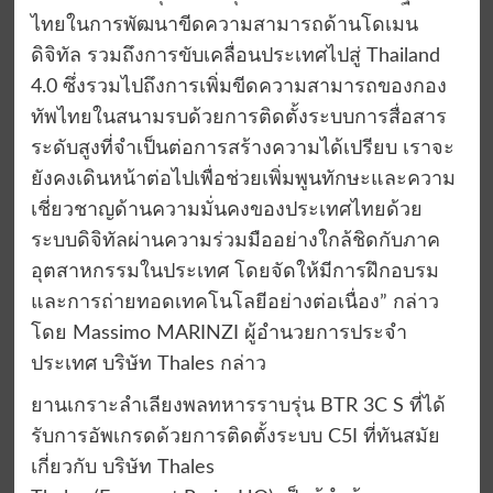
ไทยในการพัฒนาขีดความสามารถด้านโดเมน
ดิจิทัล รวมถึงการขับเคลื่อนประเทศไปสู่ Thailand
4.0 ซึ่งรวมไปถึงการเพิ่มขีดความสามารถของกอง
ทัพไทยในสนามรบด้วยการติดตั้งระบบการสื่อสาร
ระดับสูงที่จำเป็นต่อการสร้างความได้เปรียบ เราจะ
ยังคงเดินหน้าต่อไปเพื่อช่วยเพิ่มพูนทักษะและความ
เชี่ยวชาญด้านความมั่นคงของประเทศไทยด้วย
ระบบดิจิทัลผ่านความร่วมมืออย่างใกล้ชิดกับภาค
อุตสาหกรรมในประเทศ โดยจัดให้มีการฝึกอบรม
และการถ่ายทอดเทคโนโลยีอย่างต่อเนื่อง” กล่าว
โดย Massimo MARINZI ผู้อำนวยการประจำ
ประเทศ บริษัท Thales กล่าว
ยานเกราะลำเลียงพลทหารราบรุ่น BTR 3C S ที่ได้
รับการอัพเกรดด้วยการติดตั้งระบบ C5I ที่ทันสมัย
เกี่ยวกับ บริษัท Thales