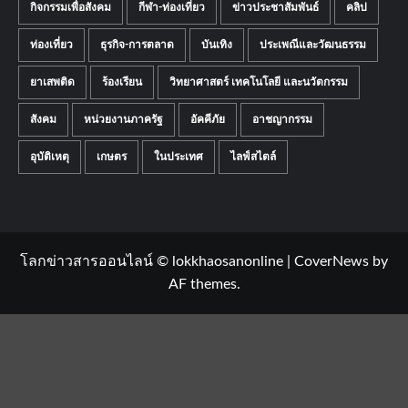
กิจกรรมเพื่อสังคม
กีฬา-ท่องเที่ยว
ข่าวประชาสัมพันธ์
คลิป
ท่องเที่ยว
ธุรกิจ-การตลาด
บันเทิง
ประเพณีและวัฒนธรรม
ยาเสพติด
ร้องเรียน
วิทยาศาสตร์ เทคโนโลยี และนวัตกรรม
สังคม
หน่วยงานภาครัฐ
อัคคีภัย
อาชญากรรม
อุบัติเหตุ
เกษตร
ในประเทศ
ไลฟ์สไตล์
โลกข่าวสารออนไลน์ © lokkhaosanonline
|
CoverNews
by
AF themes.