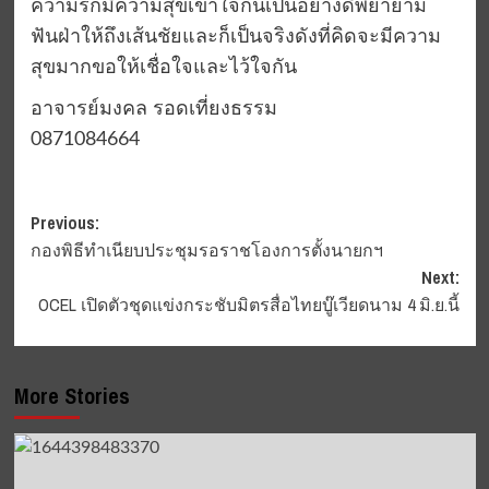
ความรักมีความสุขเข้าใจกันเป็นอย่างดีพยายาม
ฟันฝ่าให้ถึงเส้นชัยและก็เป็นจริงดังที่คิดจะมีความ
สุขมากขอให้เชื่อใจและไว้ใจกัน
อาจารย์มงคล รอดเที่ยงธรรม
0871084664
Post
Previous:
กองพิธีทำเนียบประชุมรอราชโองการตั้งนายกฯ
navigation
Next:
OCEL เปิดตัวชุดแข่งกระชับมิตรสื่อไทยบู๊เวียดนาม 4 มิ.ย.นี้
More Stories