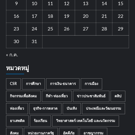
9
10
11
12
13
14
15
16
17
18
19
20
21
22
23
24
25
26
27
28
29
30
31
« ก.ค.
หมวดหมู่
CSR
การศึกษา
การเงิน-ธนาคาร
การเมือง
กิจกรรมเพื่อสังคม
กีฬา-ท่องเที่ยว
ข่าวประชาสัมพันธ์
คลิป
ท่องเที่ยว
ธุรกิจ-การตลาด
บันเทิง
ประเพณีและวัฒนธรรม
ยาเสพติด
ร้องเรียน
วิทยาศาสตร์ เทคโนโลยี และนวัตกรรม
สังคม
หน่วยงานภาครัฐ
อัคคีภัย
อาชญากรรม