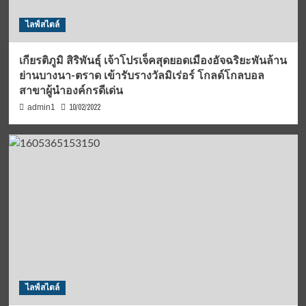
ไลฟ์สไตล์
เกียรติภูมิ สิริพันธุ์ เจ้าโปรเจ็คสุดยอดเมืองอัจฉริยะพันล้าน
ย่านบางนา-ตราด เข้ารับรางวัลมิเร่อร์ โกลด์โกลบอล
สาขาผู้นำองค์กรดีเด่น
10/02/2022
admin1
ไลฟ์สไตล์