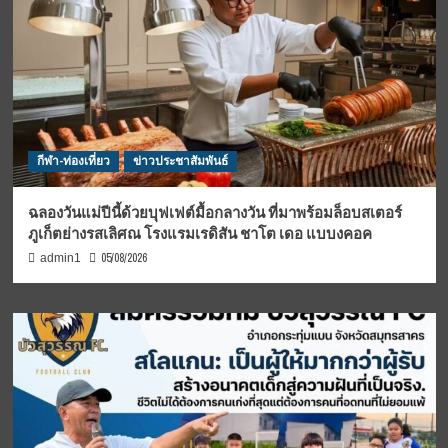
กีฬา-ท่องเที่ยว
ข่าวประชาสัมพันธ์
ฉลองวันแม่ปีนี้ด้วยบุฟเฟต์มื้อกลางวัน ที่มาพร้อมล็อบสเตอร์
ภูเก็ตย่างรสเลิศณ โรงแรมเรดิสัน ชาโต เดอ แบบงคอค
05/08/2026
admin1