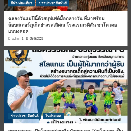
กีฬา-ท่องเที่ยว
ข่าวประชาสัมพันธ์
ฉลองวันแม่ปีนี้ด้วยบุฟเฟต์มื้อกลางวัน ที่มาพร้อม
ล็อบสเตอร์ภูเก็ตย่างรสเลิศณ โรงแรมเรดิสัน ชาโต เดอ
แบบงคอค
05/08/2026
admin1
ข่าวประชาสัมพันธ์
ในประเทศ
สมุทรสาคร-เปิดโอกาสร่วมทีมบัวสุวรรณ FCสโลแกน เป็น