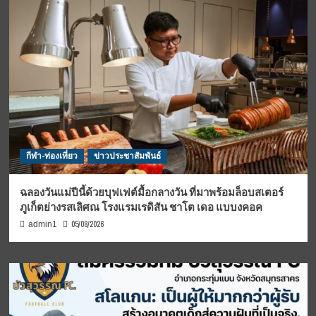
กีฬา-ท่องเที่ยว
ข่าวประชาสัมพันธ์
ฉลองวันแม่ปีนี้ด้วยบุฟเฟต์มื้อกลางวัน ที่มาพร้อมล็อบสเตอร์
ภูเก็ตย่างรสเลิศณ โรงแรมเรดิสัน ชาโต เดอ แบบงคอค
05/08/2026
admin1