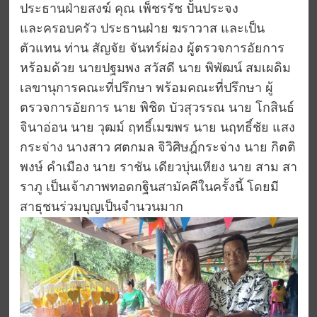
ประธานฝ่ายสงฆ์ คุณ เพ็ชรรัช ปั้นประจง
และครอบครัว ประธานฝ่าย ฆราวาส และเป็น
ตัวแทน ท่าน สัญจัย จันทร์ผ่อง ผู้ตรวจการอัยการ
หร้อมด้วย นายปฐมพง สวัสดี นาย พิพัฒน์ สมเผดิม
เลขานุการคณะที่ปรึกษา พร้อมคณะที่ปรึกษา ผู้
ตรวจการอัยการ นาย พิชิต บัวสุวรรณ นาย โกสินธ์
จินาอ่อน นาย วุฒม์ ฤทธิ์เมฆพร นาย นฤทธิ์ชัย แสง
กระจ่าง นางสาว ศตกมล จิวิศิษฎ์กระจ่าง นาย กิตติ
พงษ์ คำเมือง นาย ราชัน เดียวบุ่นเหียง นาย สาม สา
ราภู เป็นเจ้าภาพทอดกฐินสามัคคีในครั้งนี้ โดยมี
สาธุชนร่วมบุญเป็นจำนวนมาก