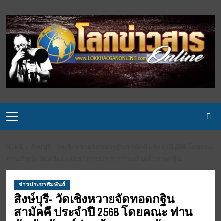
Skip
to
content
Primary
Menu
HOME
สิงษ์บุรี- วัดเชิงหวายจัดทอดกฐินสามัคคี ประจำปี 2568 โดยคณะ
ท่านสัญจัย จันทร์ผ่อง ผู้ตรวจการอัยการร่วมเป็นเจ้าภาพกฐิน
ข่าวประชาสัมพันธ์
สิงษ์บุรี- วัดเชิงหวายจัดทอดกฐิน
สามัคคี ประจำปี 2568 โดยคณะ ท่าน