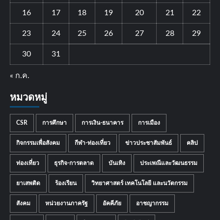
16
17
18
19
20
21
22
23
24
25
26
27
28
29
30
31
« ก.ค.
หมวดหมู่
CSR
การศึกษา
การเงิน-ธนาคาร
การเมือง
กิจกรรมเพื่อสังคม
กีฬา-ท่องเที่ยว
ข่าวประชาสัมพันธ์
คลิป
ท่องเที่ยว
ธุรกิจ-การตลาด
บันเทิง
ประเพณีและวัฒนธรรม
ยาเสพติด
ร้องเรียน
วิทยาศาสตร์ เทคโนโลยี และนวัตกรรม
สังคม
หน่วยงานภาครัฐ
อัคคีภัย
อาชญากรรม