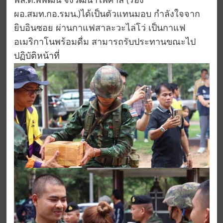
พล.ต.พิพัฒน์ จงวัฒนาไพศาล (รอง
ผอ.สมท.กอ.รมน.)ได้เป็นตัวแทนมอบ กำลังใจจาก
ยิบอินซอย ผ่านกาแฟสาละวะไล่โว่ เป็นกาแฟ
อเมริกาโนพร้อมดื่ม สามารถรับประทานขณะไป
ปฏิบัติหน้าที่