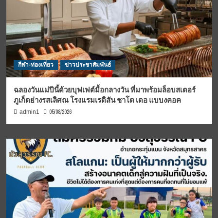
กีฬา-ท่องเที่ยว
ข่าวประชาสัมพันธ์
ฉลองวันแม่ปีนี้ด้วยบุฟเฟต์มื้อกลางวัน ที่มาพร้อมล็อบสเตอร์
ภูเก็ตย่างรสเลิศณ โรงแรมเรดิสัน ชาโต เดอ แบบงคอค
05/08/2026
admin1