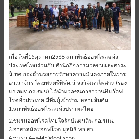
เมื่อวันที่15ตุลาคม2568 สมาพันธ์ออฟโรดแห่ง
ประเทศไทยร่วมกับ สำนักกิจการมวลชนและสาระ
นิเทศ กองอำนวยการรักษาความมั่นคงภายในราช
อาณาจักร โดยพลตรีพิพัฒน์ จงวัฒนาไพศาล (รอง
ผอ.สมท.กอ.รมน) ได้นำมวลชนคาราวานทีมอ๊อฟ
โรดทั่วประเทศ มีทีมผู้เข้าร่วม หลายสิบคัน
1.สมาพันธ์ออฟโรดแห่งประเทศไทย
2.ชมรมออฟโรดไทยใจรักษ์แผ่นดิน กอ.รมน.
3.อาสาสมัครออฟโรด มูลนิธิ พอ.สว.
4.ชมรม 44×44bigfoot shop