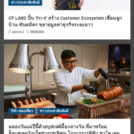
ข่าวประชาสัมพันธ์
CP LAND ปั้น ‘Pri-d’ สร้าง Customer Ecosystem เชื่อมลูก
บ้าน-พันธมิตร ขยายมูลค่าธุรกิจระยะยาว
05/08/2026
admin1
กีฬา-ท่องเที่ยว
ข่าวประชาสัมพันธ์
ฉลองวันแม่ปีนี้ด้วยบุฟเฟต์มื้อกลางวัน ที่มาพร้อม
ล็อบสเตอร์ภูเก็ตย่างรสเลิศณ โรงแรมเรดิสัน ชาโต เดอ