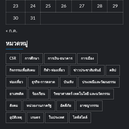
23
24
25
26
27
28
29
30
31
« ก.ค.
หมวดหมู่
CSR
การศึกษา
การเงิน-ธนาคาร
การเมือง
กิจกรรมเพื่อสังคม
กีฬา-ท่องเที่ยว
ข่าวประชาสัมพันธ์
คลิป
ท่องเที่ยว
ธุรกิจ-การตลาด
บันเทิง
ประเพณีและวัฒนธรรม
ยาเสพติด
ร้องเรียน
วิทยาศาสตร์ เทคโนโลยี และนวัตกรรม
สังคม
หน่วยงานภาครัฐ
อัคคีภัย
อาชญากรรม
อุบัติเหตุ
เกษตร
ในประเทศ
ไลฟ์สไตล์