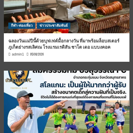
กีฬา-ท่องเที่ยว
ข่าวประชาสัมพันธ์
ฉลองวันแม่ปีนี้ด้วยบุฟเฟต์มื้อกลางวัน ที่มาพร้อมล็อบสเตอร์
ภูเก็ตย่างรสเลิศณ โรงแรมเรดิสัน ชาโต เดอ แบบงคอค
05/08/2026
admin1