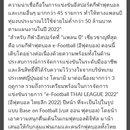
ความน่าเชื่อถือในการแข่งขันอีสปอร์ตกีฬาฟุตบอล
และเกมอื่นๆ มากกว่า 45 รายการ ทำให้ทางแพลนบี
ทุ่มงบประมาณไว้ใช้จ่ายไม่ต่ำกว่า 50 ล้านบาท
ตามแผนงานในปี 2022”
“สำหรับ กีฬาอีสปอร์ตที่ “แพลน บี” เชี่ยวชาญที่สุด
คือ เกมกีฬาฟุตบอล e-Football (อีฟุตบอล) ตอนนี้
เติบโตอย่างต่อเนื่องด้วยความพร้อมทั้งในด้าน
ประสบการณ์การจัดการแข่งขันในระดับมืออาชีพ
และลิขสิทธิ์ที่ได้รับความไว้วางใจจากบริษัทเกม
ประเทศญี่ปุ่นอย่าง โคนามิ มาต่อเนื่องมากกว่า 3
ฤดูกาล รวมถึงการเตรียมพร้อมในการจัดการ
แข่งขันรายการ “e-Football THAI LEAGUE 2022”
(อีฟุตบอล ไทยลีก 2022) ปีหน้า ที่จะเป็นไปในรูป
แบบ Base on Football (เบส ออน ฟุตบอล) โดยนำ
เอาความสนุกตื่นเต้นในเกมฟุตบอลดิจิทัล มานำ
เสนอให้กับกลุ่มแฟนเกมและคนรักฟุตบอลทั้งไทย