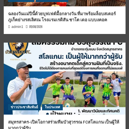
ฉลองวันแม่ปีนี้ด้วยบุฟเฟต์มื้อกลางวัน ที่มาพร้อมล็อบสเตอร์
ภูเก็ตย่างรสเลิศณ โรงแรมเรดิสัน ชาโต เดอ แบบงคอค
05/08/2026
admin1
ข่าวประชาสัมพันธ์
ในประเทศ
สมุทรสาคร-เปิดโอกาสร่วมทีมบัวสุวรรณ FCสโลแกน เป็นผู้ให้
มากกว่าผู้รับ