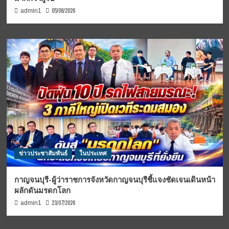
05/08/2026
admin1
ข่าวประชาสัมพันธ์
ในประเทศ
กาญจนบุรี-ผู้ว่าราชการจังหวัดกาญจนบุรีชี้แจงชัดเจนเดินหน้า
ผลักดันมรดกโลก
23/07/2026
admin1