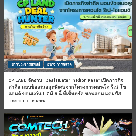
ข่าวประชาสัมพันธ์
ธุรกิจ-การตลาด
CP LAND จัดงาน “Deal Hunter in Khon Kaen” เปิดภารกิจ
ล่าดีล มอบข้อเสนอสุดพิเศษจากโครงการคอนโด รีเน่-โซ
แอนด์ ขอนแก่น 1-7 มิ.ย.นี้ ที่เซ็นทรัล ขอนแก่น แคมปัส
05/06/2026
admin1