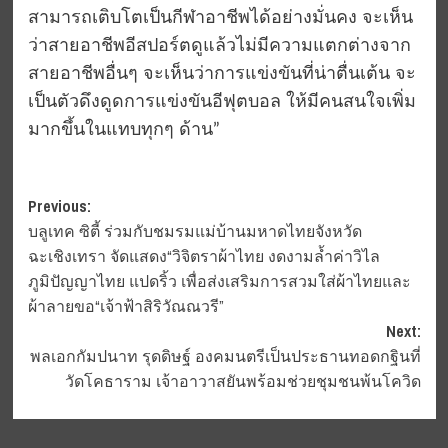
สามารถเติบโตเป็นกีฬาอาชีพได้อย่างมั่นคง จะเห็น
ว่าสายอาชีพอีสปอร์ตดูแล้วไม่มีความแตกต่างจาก
สายอาชีพอื่นๆ จะเห็นว่าการแข่งขันที่น่าตื่นเต้น จะ
เป็นตัวดึงดูดการแข่งขันอีฟุตบอล ให้มีคนสนใจเพิ่ม
มากขึ้นในแทบทุกๆ ด้าน”
Post
Previous:
บลูเทค ซิตี้ ร่วมกับชมรมแม่บ้านมหาดไทยจังหวัด
navigation
ฉะเชิงเทรา จัดแสดง“วิจิตราผ้าไทย งดงามล้ำค่าวิไล
ภูมิปัญญาไทย แปดริ้ว เพื่อส่งเสริมการสวมใส่ผ้าไทยและ
ผ้าลายขอ“เจ้าฟ้าสิริวัณณวรี”
Next:
พลเอกกัมปนาท รุดดิษฐ์ องคมนตรีเป็นประธานทอดกฐินที่
วัดโคธาราม เจ้าอาวาสยันพร้อมช่วยชุมชนพ้นโควิด