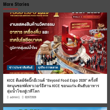
More Stories
ข่าวประชาสัมพันธ์
ธุรกิจ-การตลาด
KICE ดีเดย์จัดบิ๊กอีเวนต์ “Beyond Food Expo 2026” ครั้งที่
4หนุนซอฟต์เพาเวอร์อีสาน KICE ขอนแก่น ดันฮับอาหาร
ลุ่มน้ำโขงสู่เวทีโลก
02/07/2026
admin1