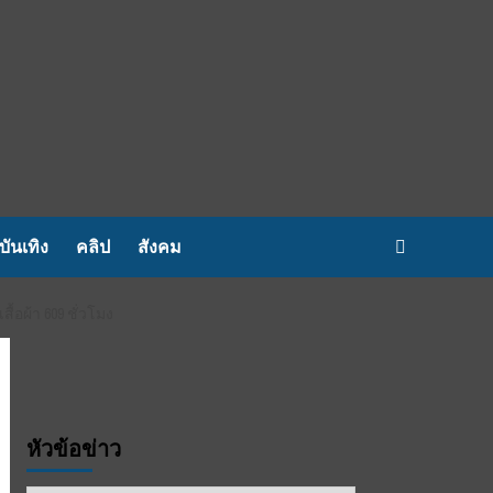
บันเทิง
คลิป
สังคม
อผ้า 609 ชั่วโมง
หัวข้อข่าว