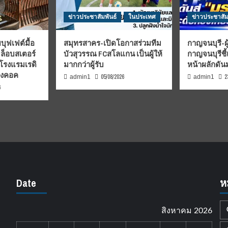
ข่าวประชาสัมพันธ์
ในประเทศ
ข่าวประชาสัม
บุฟเฟต์มื้อ
สมุทรสาคร-เปิดโอกาสร่วมทีม
กาญจนบุรี-ผู
มล็อบสเตอร์
บัวสุวรรณ FCสโลแกน เป็นผู้ให้
กาญจนบุรีชี
 โรงแรมเรดิ
มากกว่าผู้รับ
หน้าผลักดั
บงคอค
05/08/2026
2
admin1
admin1
6
Date
ห
สิงหาคม 2026