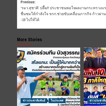
Post
Previous:
‘รมว.สุชาติ’ ปลื้ม!! ประชาชนพอใจผลงานกระทรวงแ
navigation
ชื่นชมให้กำลังใจ ขรก.ช่วยขับเคลื่อนภารกิจ ก้าวผ่า
-19 ไปให้ได้
More Stories
ข่าวประชาสัมพันธ์
ในประเทศ
ข่าวประชาสัม