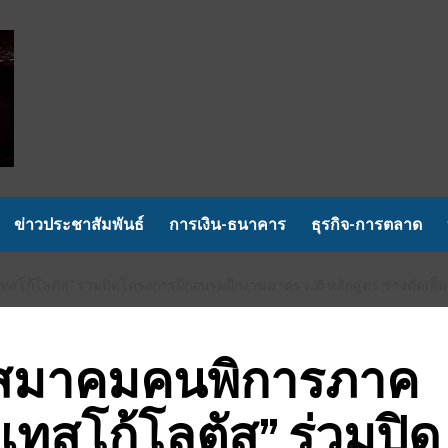
ข่าวประชาสัมพันธ์
การเงิน-ธนาคาร
ธุรกิจ-การตลาด
้โลตัส” ร่วมปิดโครงการฝึกอบรมฝึกงานมาตรา 35 หลักสูตร ช่างตัดเย็บเสื้
กสมาคมคนพิการภาค
เทสโก้โลตัส” ร่วมปิด