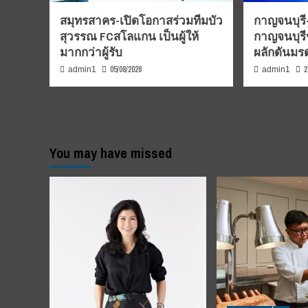
สมุทรสาคร-เปิดโอกาสร่วมทีมบัว
กาญจนบุรี-
สุวรรณ FCสโลแกน เป็นผู้ให้
กาญจนบุรี
มากกว่าผู้รับ
ผลักดันม
05/08/2026
2
admin1
admin1
You may have missed