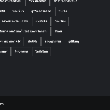
กิจกรรมเพื่อสังคม
กีฬา-ท่องเที่ยว
ข่าวประชาสัมพันธ์
คลิป
ท่องเที่ยว
ธุรกิจ-การตลาด
บันเทิง
ประเพณีและวัฒนธรรม
ยาเสพติด
ร้องเรียน
วิทยาศาสตร์ เทคโนโลยี และนวัตกรรม
สังคม
หน่วยงานภาครัฐ
อัคคีภัย
อาชญากรรม
อุบัติเหตุ
เกษตร
ในประเทศ
ไลฟ์สไตล์
es.