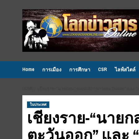
Skip
to
content
Home
CSR
การเมือง
การศึกษา
ไลฟ์สไตล์
HOME
เชียงราย-“นายกสมาคมคนพิการภาคตะวันออก” และ “เทสโก
ในประเทศ
เชียงราย-“นาย
ตะวันออก” และ “