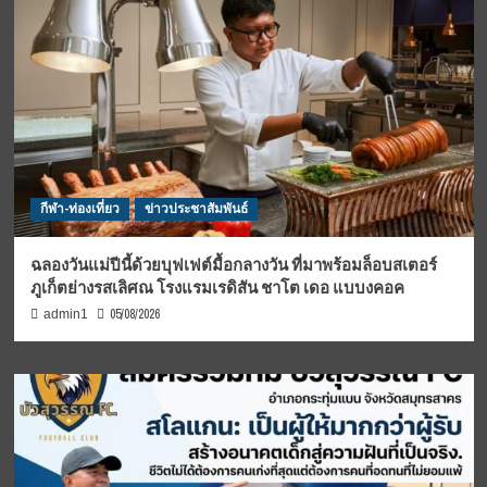
กีฬา-ท่องเที่ยว
ข่าวประชาสัมพันธ์
ฉลองวันแม่ปีนี้ด้วยบุฟเฟต์มื้อกลางวัน ที่มาพร้อมล็อบสเตอร์
ภูเก็ตย่างรสเลิศณ โรงแรมเรดิสัน ชาโต เดอ แบบงคอค
05/08/2026
admin1