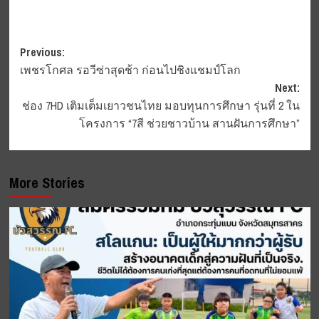
Post
Previous:
เพชรโกศล รอวีซ่าสุดช้า ก่อนไปชิงแชมป์โลก
navigation
Next:
ช่อง 7HD เติมเต็มเยาวชนไทย มอบทุนการศึกษา รุ่นที่ 2 ใน
โครงการ “7สี ช่วยชาวบ้าน สานฝันการศึกษา”
More Stories