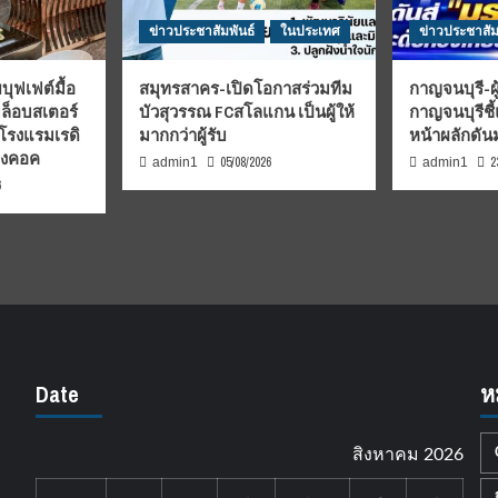
ข่าวประชาสัมพันธ์
ในประเทศ
ข่าวประชาสัม
บุฟเฟต์มื้อ
สมุทรสาคร-เปิดโอกาสร่วมทีม
กาญจนบุรี-ผู
มล็อบสเตอร์
บัวสุวรรณ FCสโลแกน เป็นผู้ให้
กาญจนบุรีชี
 โรงแรมเรดิ
มากกว่าผู้รับ
หน้าผลักดั
บงคอค
05/08/2026
2
admin1
admin1
6
Date
ห
สิงหาคม 2026