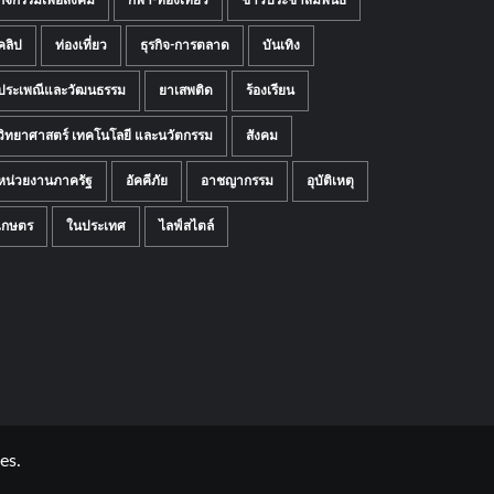
กิจกรรมเพื่อสังคม
กีฬา-ท่องเที่ยว
ข่าวประชาสัมพันธ์
คลิป
ท่องเที่ยว
ธุรกิจ-การตลาด
บันเทิง
ประเพณีและวัฒนธรรม
ยาเสพติด
ร้องเรียน
วิทยาศาสตร์ เทคโนโลยี และนวัตกรรม
สังคม
หน่วยงานภาครัฐ
อัคคีภัย
อาชญากรรม
อุบัติเหตุ
เกษตร
ในประเทศ
ไลฟ์สไตล์
es.