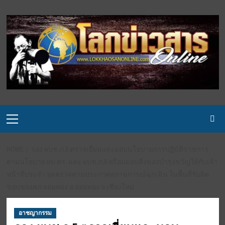
Skip
to
content
Primary
Menu
HOME
รอง ผบช.ภ.5 ตรวจเยี่ยมและมอบนโยบายการปฏิบัติราชการ
ตามนโยบาย ผบ.ตร. และ ผบช.ภ.5 พร้อมมอบสิ่งของบำรุงขวัญให้กับเจ้า
หน้าที่ประจำ จุดตรวจตามประกาศสถานการณ์ฉุกเฉิน ในพื้นที่รับผิด
ชอบของสภ.จอมทอง อ.จอมทอง จ.เชียงใหม่
อาชญากรรม