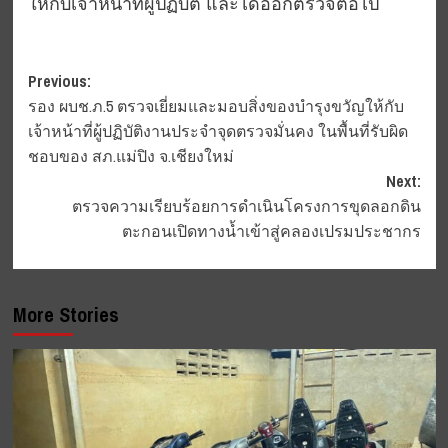
ให้กับเจ้าหน้าที่ผู้ปฏิบัติ และได้ออกตรวจต่อไป
Post
Previous:
รอง ผบช.ภ.5 ตรวจเยี่ยมและมอบสิ่งของบำรุงขวัญให้กับ
navigation
เจ้าหน้าที่ผู้ปฏิบัติงานประจำจุดตรวจมั่นคง ในพื้นที่รับผิด
ชอบของ สภ.แม่ปิง จ.เชียงใหม่
Next:
ตรวจความเรียบร้อยการดำเนินโครงการขุดลอกดิน
ตะกอนเปิดทางน้ำเข้าสู่คลองเปรมประชากร
More Stories