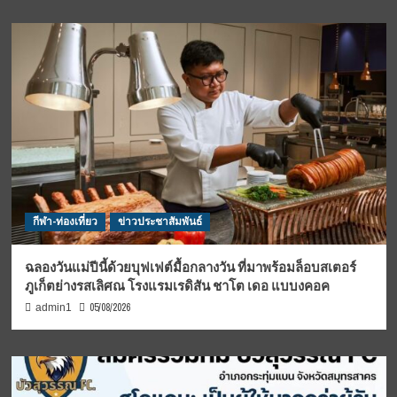
กีฬา-ท่องเที่ยว
ข่าวประชาสัมพันธ์
ฉลองวันแม่ปีนี้ด้วยบุฟเฟต์มื้อกลางวัน ที่มาพร้อมล็อบสเตอร์
ภูเก็ตย่างรสเลิศณ โรงแรมเรดิสัน ชาโต เดอ แบบงคอค
05/08/2026
admin1