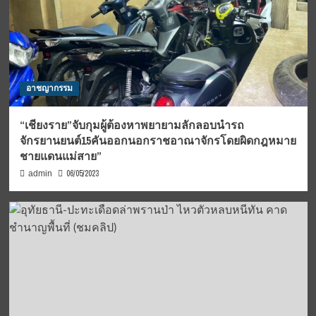
อาชญากรรม
“เชียงราย”จับกุมผู้ต้องหาพยายามลักลอบนำรถ
จักรยานยนต์15คันออกนอกราชอาณาจักรโดยผิดกฎหมาย
ชายแดนแม่สาย”
06/05/2023
admin