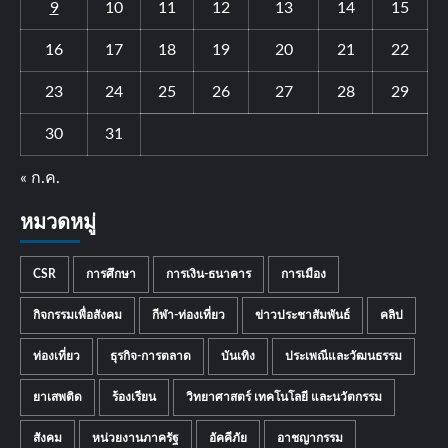
9
10
11
12
13
14
15
16
17
18
19
20
21
22
23
24
25
26
27
28
29
30
31
« ก.ค.
หมวดหมู่
CSR
การศึกษา
การเงิน-ธนาคาร
การเมือง
กิจกรรมเพื่อสังคม
กีฬา-ท่องเที่ยว
ข่าวประชาสัมพันธ์
คลิป
ท่องเที่ยว
ธุรกิจ-การตลาด
บันเทิง
ประเพณีและวัฒนธรรม
ยาเสพติด
ร้องเรียน
วิทยาศาสตร์ เทคโนโลยี และนวัตกรรม
สังคม
หน่วยงานภาครัฐ
อัคคีภัย
อาชญากรรม