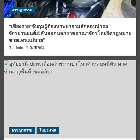
อาชญากรรม
“เชียงราย”จับกุมผู้ต้องหาพยายามลักลอบนำรถ
จักรยานยนต์15คันออกนอกราชอาณาจักรโดยผิดกฎหมาย
ชายแดนแม่สาย”
06/05/2023
admin
อาชญากรรม
ในประเทศ