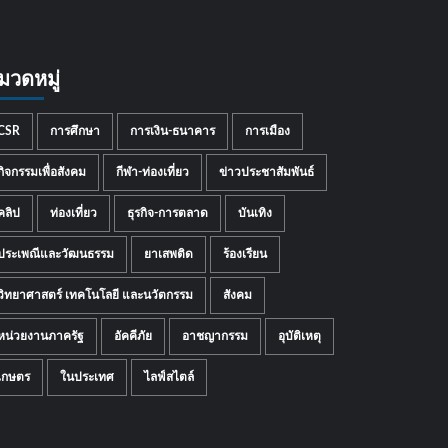
มวดหมู่
CSR
การศึกษา
การเงิน-ธนาคาร
การเมือง
กิจกรรมเพื่อสังคม
กีฬา-ท่องเที่ยว
ข่าวประชาสัมพันธ์
คลิป
ท่องเที่ยว
ธุรกิจ-การตลาด
บันเทิง
ประเพณีและวัฒนธรรม
ยาเสพติด
ร้องเรียน
วิทยาศาสตร์ เทคโนโลยี และนวัตกรรม
สังคม
หน่วยงานภาครัฐ
อัคคีภัย
อาชญากรรม
อุบัติเหตุ
เกษตร
ในประเทศ
ไลฟ์สไตล์