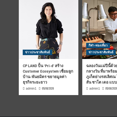
กีฬา-ท่องเที่ยว
ข่าวประชาสัมพันธ์
ข่าวประชาสัมพันธ์
CP LAND ปั้น ‘Pri-d’ สร้าง
ฉลองวันแม่ปีนี้ด้วย
Customer Ecosystem เชื่อมลูก
กลางวัน ที่มาพร้อ
บ้าน-พันธมิตร ขยายมูลค่า
ภูเก็ตย่างรสเลิศณ
ธุรกิจระยะยาว
สัน ชาโต เดอ แบ
05/08/2026
05/08/202
admin1
admin1