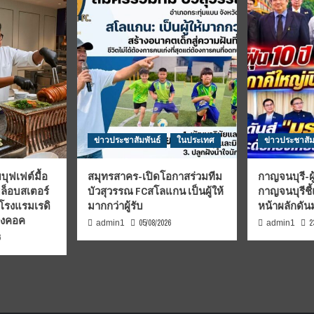
ข่าวประชาสัมพันธ์
ในประเทศ
ข่าวประชาสัม
บุฟเฟต์มื้อ
สมุทรสาคร-เปิดโอกาสร่วมทีม
กาญจนบุรี-ผู
มล็อบสเตอร์
บัวสุวรรณ FCสโลแกน เป็นผู้ให้
กาญจนบุรีชี
 โรงแรมเรดิ
มากกว่าผู้รับ
หน้าผลักดั
บงคอค
05/08/2026
2
admin1
admin1
6