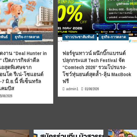
พันธ์
ธุรกิจ-การตลาด
ข่าวประชาสัมพันธ์
ธุรกิจ-การตลาด
ดงาน “Deal Hunter in
ฟอร์จูนทาวน์ ผนึกบิ๊กแบรนด์
 เปิดภารกิจล่าดีล
ปลุกกระแส Tech Festival จัด
อสุดพิเศษจาก
“Comtech 2026” รวมโปรแรง-
นโด รีเน่-โซแอนด์
โชว์หุ่นยนต์สุดล้ำ-ลุ้น MacBook
 มิ.ย.นี้ ที่เซ็นทรัล
ฟรี
แคมปัส
01/06/2026
admin1
5/06/2026