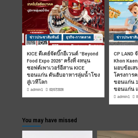
ข่าวประชาสัมพันธ์
ธุรกิจ-การตลาด
ข่าวประชาสัม
KICE ดีเดย์จัดบิ๊กอีเวนต์ “Beyond
CP LAND จั
Food Expo 2026” ครั้งที่ 4หนุน
Khon Kaen”
ซอฟต์เพาเวอร์อีสาน KICE
มอบข้อเสน
ขอนแก่น ดันฮับอาหารลุ่มน้ำโขง
โครงการคอ
สู่เวทีโลก
ขอนแก่น 1-7
ขอนแก่น 
02/07/2026
admin1
0
admin1
You may have missed