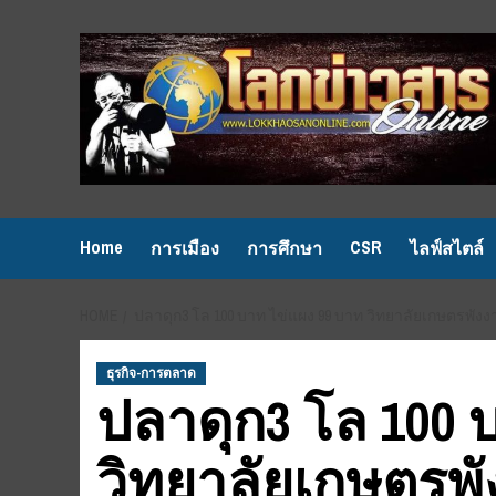
Skip
to
content
Home
CSR
การเมือง
การศึกษา
ไลฟ์สไตล์
HOME
ปลาดุก3 โล 100 บาท ไข่แผง 99 บาท วิทยาลัยเกษตรพังง
ธุรกิจ-การตลาด
ปลาดุก3 โล 100 
วิทยาลัยเกษตรพ