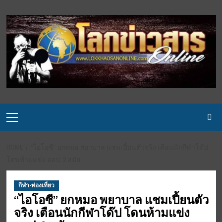
Skip
to
content
Primary
Menu
HOME
“ไอโอซี” ยกหมอ พยาบาล แชมเปี้ยนตัวจริง เตือนนักกีฬาโด๊ป
โดนห้ามแข่ง อลป. 2 สมัย
กีฬา-ท่องเที่ยว
“ไอโอซี” ยกหมอ พยาบาล แชมเปี้ยนตัว
จริง เตือนนักกีฬาโด๊ป โดนห้ามแข่ง