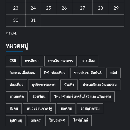
23
24
25
26
27
28
29
30
31
« ก.ค.
หมวดหมู่
CSR
การศึกษา
การเงิน-ธนาคาร
การเมือง
กิจกรรมเพื่อสังคม
กีฬา-ท่องเที่ยว
ข่าวประชาสัมพันธ์
คลิป
ท่องเที่ยว
ธุรกิจ-การตลาด
บันเทิง
ประเพณีและวัฒนธรรม
ยาเสพติด
ร้องเรียน
วิทยาศาสตร์ เทคโนโลยี และนวัตกรรม
สังคม
หน่วยงานภาครัฐ
อัคคีภัย
อาชญากรรม
อุบัติเหตุ
เกษตร
ในประเทศ
ไลฟ์สไตล์