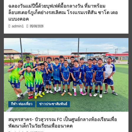
ฉลองวันแม่ปีนี้ด้วยบุฟเฟต์มื้อกลางวัน ที่มาพร้อม
ล็อบสเตอร์ภูเก็ตย่างรสเลิศณ โรงแรมเรดิสัน ชาโต เดอ
แบบงคอค
05/08/2026
admin1
กีฬา-ท่องเที่ยว
ข่าวประชาสัมพันธ์
สมุทรสาคร- บัวสุวรรณ FC เป็นศูนย์กลางห้องเรียนเพื่อ
พัฒนาเด็กในวัยเรียนเพื่ออนาคต