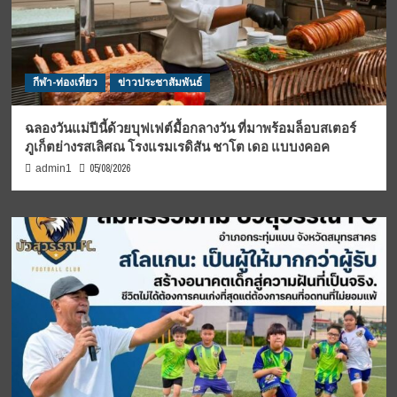
กีฬา-ท่องเที่ยว
ข่าวประชาสัมพันธ์
ฉลองวันแม่ปีนี้ด้วยบุฟเฟต์มื้อกลางวัน ที่มาพร้อมล็อบสเตอร์
ภูเก็ตย่างรสเลิศณ โรงแรมเรดิสัน ชาโต เดอ แบบงคอค
05/08/2026
admin1